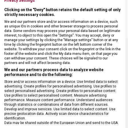
DETAILNÍ INFORMACE O PRODUKTU
Privacy Settings
ASSIC
CLASSIC
Clicking on the "Deny" button retains the default setting of only
Blok na nože z polyamidu s nylonovými štětinami v černém
strictly necessary cookies.
provedení vhodný do každé domácnosti.
We and our partners store and/or access information on a device, such
as unique IDs in cookies and other browser storage to process personal
data. Some vendors may process your personal data based on legitimate
interest, to object to this open the "Settings". You may accept, deny or
manage your settings by clicking the "Manage settings" button or at any
time by clicking the fingerprint button on the left bottom corner of the
website. To withdraw your consent click on the fingerprint or the link in the
footer of the website and click the My data menu item, on that page you
SPECIFIKACE PRODUKTU
can withdraw your consent. These choices will be signaled to our
partners and will not affect browsing data.
We and our partners process data to analyze website
performance and to do the following:
Store and/or access information on a device. Use limited data to select
DRUH ZBOŽÍ
Kuchyňské vybavení
advertising. Create profiles for personalised advertising. Use profiles to
select personalised advertising. Create profiles to personalise content.
Use profiles to select personalised content. Measure advertising
performance. Measure content performance. Understand audiences
ZÁRUKA
24 měsíců
through statistics or combinations of data from different sources.
Develop and improve services. Use limited data to select content. Use
precise geolocation data. Actively scan device characteristics for
HMOTNOST
1 458 g
identification.
Data may be shared outside of the European Union and send to the USA.