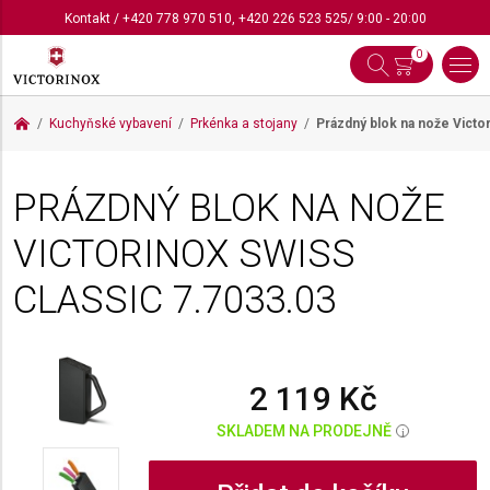
Kontakt
/
+420 778 970 510
,
+420 226 523 525
/ 9:00 - 20:00
0
Kuchyňské vybavení
Prkénka a stojany
Prázdný blok na nože Victo
PRÁZDNÝ BLOK NA NOŽE
VICTORINOX SWISS
CLASSIC
7.7033.03
2 119 Kč
SKLADEM NA PRODEJNĚ
i