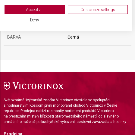
Your consent and the cookie policy applies solely to this website/app.
VELIKOST
24,2 x 17,9 x 9,6 cm
View Partner List (2 IAB Vendors)
Accept all
Customize settings
We use your data for the following purposes:
Deny
MATERIÁL
Polyamid
IAB processing purposes:
Store and/or access information on a device
BARVA
Černá
Use limited data to select advertising
Create profiles for personalised advertising
Use profiles to select personalised
advertising
Create profiles to personalise content
Světoznámá švýcarská značka Victorinox otevřela ve spolupráci
Use profiles to select personalised content
s hodinářstvím Koscom první monobrand obchod Victorinox v České
republice. Prodejna nabízí rozmanitý sortiment produktů Victorinox
Measure advertising performance
na prestižním místě v blízkosti Staroměstského náměstí; od slavného
armádního nože až po kuchyňské vybavení, cestovní zavazadla a hodinky.
Measure content performance
Prodejna: