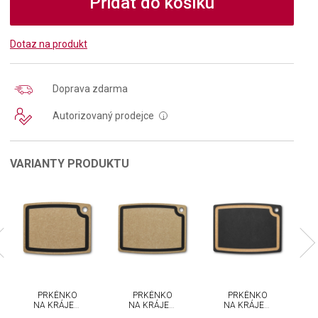
Přidat do košíku
Dotaz na produkt
Doprava zdarma
Autorizovaný prodejce
i
VARIANTY PRODUKTU
PRKÉNKO
PRKÉNKO
PRKÉNKO
NA KRÁJENÍ
NA KRÁJENÍ
NA KRÁJENÍ
VICTORINOX
VICTORINOX
VICTORINOX