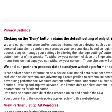
Privacy Settings
Clicking on the "Deny" button retains the default setting of only st
We and our partners store and/or access information on a device, such as un
personal data. Some vendors may process your personal data based on legitimat
accept, deny or manage your settings by clicking the "Manage settings" button or
bottom corner of the website. To withdraw your consent click on the fingerprint 
menu item, on that page you can withdraw your consent. These choices will be 
We and our partners process data to analyze website performance 
Store and/or access information on a device. Use limited data to select adverti
profiles to select personalised advertising. Create profiles to personalise con
advertising performance. Measure content performance. Understand audiences 
sources. Develop and improve services. Use limited data to select content. U
characteristics for identification.
Data may be shared outside of the European Union and send to the USA.
Your consent and the cookie policy applies solely to this website/app.
View Partner List (2 IAB Vendors)
We use your data for the following purposes: