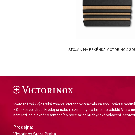
Use limited data to select content
IAB Special Features:
Use precise geolocation data
Identify devices based on information actively requested
Non-IAB processing purposes:
STOJAN NA PRKÉNKA VICTORINOX G
Necessary
Performance
Functional
Advertising
Světoznámá švýcarská značka Victorinox otevřela ve spolupráci s hodi
v České republice. Prodejna nabízí rozmanitý sortiment produktů Victorin
náměstí; od slavného armádního nože až po kuchyňské vybavení, cestovn
Prodejna:
Victorinox Store Praha