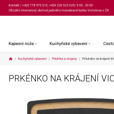
Kontakt
/
+420 778 970 510
,
+420 226 523 525
/ 9:00 - 20:00
Oficiální internetový obchod jediného monobrand butiku Victorinox v ČR
Kapesní nože
Kuchyňské vybavení
Cesto
Kuchyňské vybavení
Prkénka a stojany
Prkénko na krájení V
Malé kapesní nože
Kuchařské nože
Kabinové kufry
Dámské
Střední kapesní nože
Univerzální nože
Kufry k odbavení
Pánské
PRKÉNKO NA KRÁJENÍ V
Velké kapesní nože
Steakové nože
Batohy
Všechny hodinky
Pouzdra a příslušenství
Nože na pečivo
Aktovky a kabelky
Outdoorové nože
Struhadla a nůžky
Kosmetické taštičky
Zahradní nože
Prkénka a stojany
Tašky a ledvinky