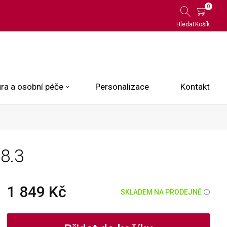
0
Hledat
Košík
ra a osobní péče
Personalizace
Kontakt
 Limited Edition
8.3
N.O.X.
ce
1 849 Kč
SKLADEM NA PRODEJNĚ
i