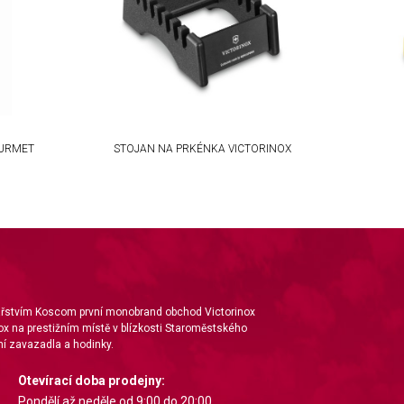
OURMET
STOJAN NA PRKÉNKA VICTORINOX
nářstvím Koscom první monobrand obchod Victorinox
ox na prestižním místě v blízkosti Staroměstského
í zavazadla a hodinky.
Otevírací doba prodejny:
Pondělí až neděle od 9:00 do 20:00