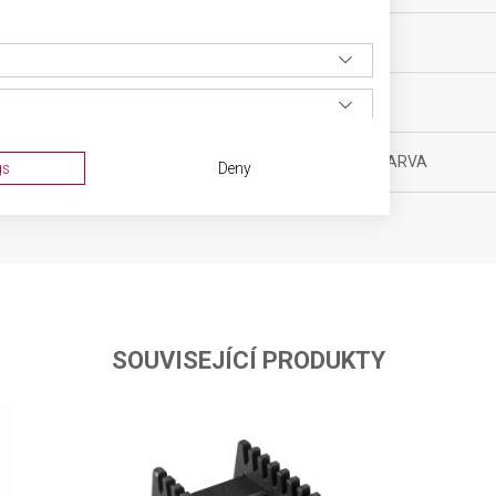
yňské vybavení
MATERIÁL
ěsíců
BARVA
1 g
DOPLŇKOVÁ BARVA
gs
Deny
 x 36,8 x 0,9 cm
SOUVISEJÍCÍ PRODUKTY
ta from different sources