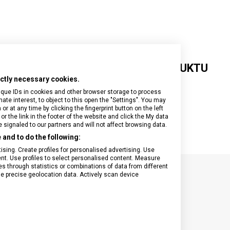
GOURMET L
GOURMET
GOURMET
XL
XL
DETAILNÍ INFORMACE O PRODUKTU
rictly necessary cookies.
• možno mýt v myčce
ique IDs in cookies and other browser storage to process
• odolné do teploty 175°C/350°F
e interest, to object to this open the "Settings". You may
 at any time by clicking the fingerprint button on the left
or the link in the footer of the website and click the My data
signaled to our partners and will not affect browsing data.
and to do the following:
sing. Create profiles for personalised advertising. Use
tent. Use profiles to select personalised content. Measure
through statistics or combinations of data from different
se precise geolocation data. Actively scan device
SPECIFIKACE PRODUKTU