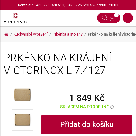
Kontakt
/
+420 778 970 510
,
+420 226 523 525
/ 9:00 - 20:00
0
Kuchyňské vybavení
Prkénka a stojany
Prkénko na krájení Victori
PRKÉNKO NA KRÁJENÍ
VICTORINOX L
7.4127
1 849 Kč
SKLADEM NA PRODEJNĚ
i
Přidat do košíku