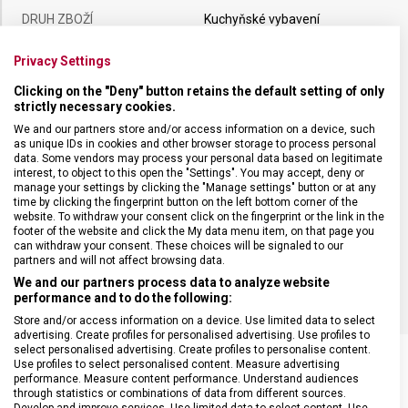
DRUH ZBOŽÍ
Kuchyňské vybavení
Privacy Settings
ZÁRUKA
24 měsíců
Clicking on the "Deny" button retains the default setting of only
strictly necessary cookies.
HMOTNOST
1 080 g
We and our partners store and/or access information on a device, such
as unique IDs in cookies and other browser storage to process personal
data. Some vendors may process your personal data based on legitimate
VELIKOST
33 x 44,4 x 0,6 cm
interest, to object to this open the "Settings". You may accept, deny or
manage your settings by clicking the "Manage settings" button or at any
time by clicking the fingerprint button on the left bottom corner of the
MATERIÁL
Papírový kompozit
website. To withdraw your consent click on the fingerprint or the link in the
footer of the website and click the My data menu item, on that page you
can withdraw your consent. These choices will be signaled to our
partners and will not affect browsing data.
BARVA
Béžová
We and our partners process data to analyze website
performance and to do the following:
Store and/or access information on a device. Use limited data to select
advertising. Create profiles for personalised advertising. Use profiles to
select personalised advertising. Create profiles to personalise content.
Use profiles to select personalised content. Measure advertising
performance. Measure content performance. Understand audiences
through statistics or combinations of data from different sources.
Develop and improve services. Use limited data to select content. Use