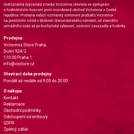
Světoznámá švýcarská značka Victorinox otevřela ve spolupráci
Measure content performance
s hodinářstvím Koscom první monobrand obchod Victorinox v České
republice. Prodejna nabízí rozmanitý sortiment produktů Victorinox
na prestižním místě v blízkosti Staroměstského náměstí; od slavného
Understand audiences through statistics or
armádního nože až po kuchyňské vybavení, cestovní zavazadla a hodinky.
combinations of data from different sources
Prodejna:
Develop and improve services
Victorinox Store Praha
Dušní 924/2
Use limited data to select content
110 00 Praha 1
IAB Special Features:
info@vxstore.cz
Use precise geolocation data
Otevírací doba prodejny:
Pondělí až neděle od 9:00 do 20:00
Identify devices based on information actively
requested
O nákupu
Kontakt
Non-IAB processing purposes:
Reklamace
Necessary
Obchodní podmínky
Odstoupení od smlouvy
Performance
GDPR
Zpětný odběr
Functional