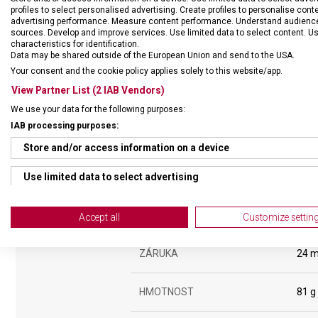
profiles to select personalised advertising. Create profiles to personalise con
advertising performance. Measure content performance. Understand audiences 
sources. Develop and improve services. Use limited data to select content. U
characteristics for identification.
Data may be shared outside of the European Union and send to the USA.
Your consent and the cookie policy applies solely to this website/app.
View Partner List (2 IAB Vendors)
We use your data for the following purposes:
IAB processing purposes:
Store and/or access information on a device
Use limited data to select advertising
Create profiles for personalised advertising
DRUH ZBOŽÍ
Kuch
Accept all
Customize settin
Use profiles to select personalised advertising
ZÁRUKA
24 m
Create profiles to personalise content
HMOTNOST
81 g
Use profiles to select personalised content