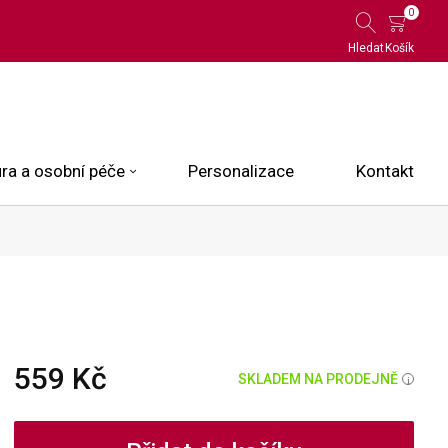
0
Hledat
Košík
ra a osobní péče
Personalizace
Kontakt
 Limited Edition
N.O.X.
ce
559 Kč
SKLADEM NA PRODEJNĚ
i