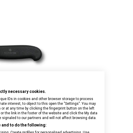
Onyx Black
I.N.O.X.
Airox
Wood
Journey 1884
Airox Advanced
Venture
Maverick
Mythic
Swiss Army
Spectra 3.0
Touring 2.0
Victoria Signature
Werks Traveler 7.0
rictly necessary cookies.
ique IDs in cookies and other browser storage to process
e interest, to object to this open the "Settings". You may
 at any time by clicking the fingerprint button on the left
or the link in the footer of the website and click the My data
signaled to our partners and will not affect browsing data.
and to do the following:
sing. Create profiles for personalised advertising. Use