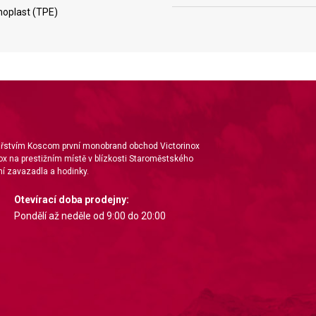
oplast (TPE)
ta from different sources
nářstvím Koscom první monobrand obchod Victorinox
ox na prestižním místě v blízkosti Staroměstského
í zavazadla a hodinky.
Otevírací doba prodejny:
Pondělí až neděle od 9:00 do 20:00