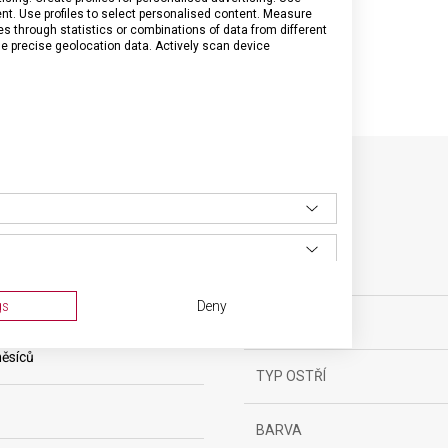
tent. Use profiles to select personalised content. Measure
through statistics or combinations of data from different
se precise geolocation data. Actively scan device
SPECIFIKACE PRODUKTU
yňské vybavení
gs
Deny
DÉLKA ČEPELE
ěsíců
TYP OSTŘÍ
BARVA