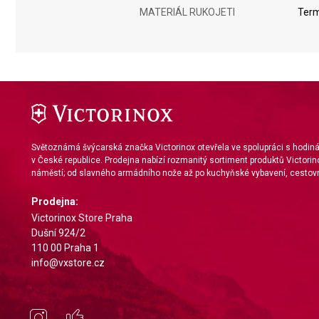
Measure advertising performance
MATERIÁL RUKOJETI
Term
Measure content performance
Understand audiences through statistics or combinations of da
Develop and improve services
Use limited data to select content
IAB Special Features:
Světoznámá švýcarská značka Victorinox otevřela ve spolupráci s hodi
v České republice. Prodejna nabízí rozmanitý sortiment produktů Victorin
Use precise geolocation data
náměstí; od slavného armádního nože až po kuchyňské vybavení, cestovn
Identify devices based on information actively requested
Prodejna:
Victorinox Store Praha
Non-IAB processing purposes:
Dušní 924/2
Necessary
110 00 Praha 1
info@vxstore.cz
Performance
Functional