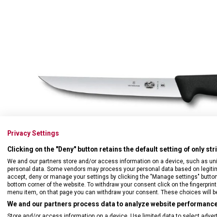
Swiss Card
Sady nožů
Všechno cestovní vybavení
Multifunkční kleště
Příbory
Všechny kapesní nože
Škrabky
Broušení nožů
Kované nože
Ostatní kuchyňské vybavení
Privacy Settings
Clicking on the "Deny" button retains the default setting of only st
We and our partners store and/or access information on a device, such as un
personal data. Some vendors may process your personal data based on legitimat
accept, deny or manage your settings by clicking the "Manage settings" button or
bottom corner of the website. To withdraw your consent click on the fingerprint 
menu item, on that page you can withdraw your consent. These choices will be 
We and our partners process data to analyze website performance 
Store and/or access information on a device. Use limited data to select adverti