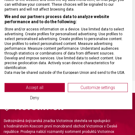
can withdraw your consent. These choices will be signaled to our
partners and will not affect browsing data.
We and our partners process data to analyze website
performance and to do the following:
DRUH ZBOŽÍ
Kuchyňské vybavení
Store and/or access information on a device. Use limited data to select
advertising. Create profiles for personalised advertising. Use profiles to
select personalised advertising. Create profiles to personalise content.
ZÁRUKA
24 měsíců
Use profiles to select personalised content. Measure advertising
performance. Measure content performance. Understand audiences
through statistics or combinations of data from different sources.
HMOTNOST
587 g
Develop and improve services. Use limited data to select content. Use
precise geolocation data. Actively scan device characteristics for
identification.
Data may be shared outside of the European Union and send to the USA.
Your consent and the cookie policy applies solely to this website/app.
View Partner List (2 IAB Vendors)
Accept all
Customize settings
We use your data for the following purposes:
Deny
IAB processing purposes:
Store and/or access information on a device
Světoznámá švýcarská značka Victorinox otevřela ve spolupráci
Use limited data to select advertising
s hodinářstvím Koscom první monobrand obchod Victorinox v České
republice. Prodejna nabízí rozmanitý sortiment produktů Victorinox