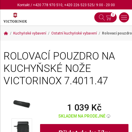
Kontakt
/
+420 778 970 510
,
+420 226 523 525
/ 9:00 - 20:00
0
Kuchyňské vybavení
Ostatní kuchyňské vybavení
Rolovací pouzdro
ROLOVACÍ POUZDRO NA
KUCHYŇSKÉ NOŽE
VICTORINOX
7.4011.47
1 039 Kč
SKLADEM NA PRODEJNĚ
i