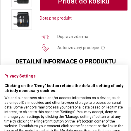
Přidat do košíku
Dotaz na produkt
Doprava zdarma
Autorizovaný prodejce
i
DETAILNÍ INFORMACE O PRODUKTU
Prázdné roll-up pouzdro Victorinox s 8 přihrádkami na kuchyňské
Privacy Settings
nože. Má jednu velkou vnitřní klopu a také poloviční na menší nože.
Uzavírá se suchým zipem.
Clicking on the "Deny" button retains the default setting of only
strictly necessary cookies.
We and our partners store and/or access information on a device, such
as unique IDs in cookies and other browser storage to process personal
data. Some vendors may process your personal data based on legitimate
interest, to object to this open the "Settings". You may accept, deny or
manage your settings by clicking the "Manage settings" button or at any
time by clicking the fingerprint button on the left bottom corner of the
SPECIFIKACE PRODUKTU
website. To withdraw your consent click on the fingerprint or the link in the
footer of the website and click the My data menu item, on that page you