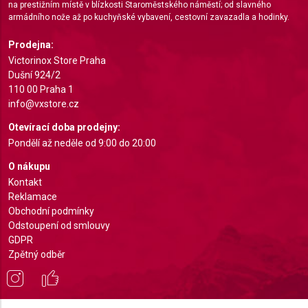
Create profiles for personalised advertising
na prestižním místě v blízkosti Staroměstského náměstí; od slavného
armádního nože až po kuchyňské vybavení, cestovní zavazadla a hodinky.
Use profiles to select personalised
advertising
Prodejna:
Victorinox Store Praha
Create profiles to personalise content
Dušní 924/2
110 00 Praha 1
Use profiles to select personalised content
info@vxstore.cz
Otevírací doba prodejny:
Measure advertising performance
Pondělí až neděle od 9:00 do 20:00
Measure content performance
O nákupu
Kontakt
Understand audiences through statistics or
combinations of data from different sources
Reklamace
Obchodní podmínky
Develop and improve services
Odstoupení od smlouvy
GDPR
Use limited data to select content
Zpětný odběr
IAB Special Features:
Use precise geolocation data