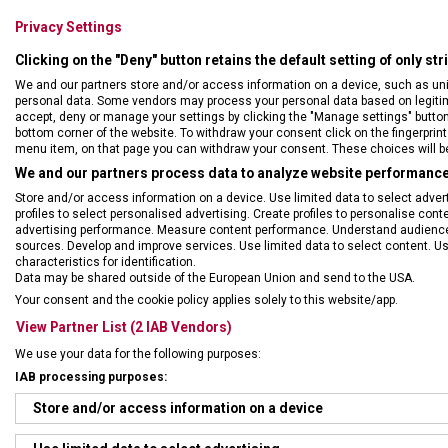
Privacy Settings
Clicking on the "Deny" button retains the default setting of only st
We and our partners store and/or access information on a device, such as un
personal data. Some vendors may process your personal data based on legitimat
accept, deny or manage your settings by clicking the "Manage settings" button or
bottom corner of the website. To withdraw your consent click on the fingerprint 
menu item, on that page you can withdraw your consent. These choices will be 
We and our partners process data to analyze website performance 
Store and/or access information on a device. Use limited data to select adverti
profiles to select personalised advertising. Create profiles to personalise con
advertising performance. Measure content performance. Understand audiences 
sources. Develop and improve services. Use limited data to select content. U
characteristics for identification.
Data may be shared outside of the European Union and send to the USA.
Your consent and the cookie policy applies solely to this website/app.
View Partner List (2 IAB Vendors)
We use your data for the following purposes:
Sada obsah
IAB processing purposes:
• univerzál
Store and/or access information on a device
• škrabka y