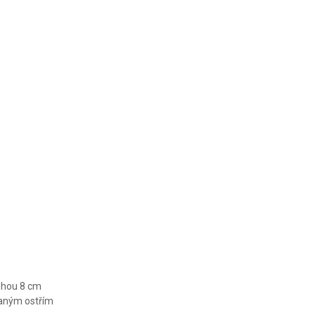
NOŽE A
NOŽE A
ŠKRABKY
ŠKRABKY
VICTORINOX
VICTORINOX
SWISS
SWISS
CLASSIC 2
CLASSIC 2
KS
KS
ouhou 8 cm
vaným ostřím