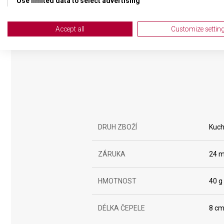
Use limited data to select advertising
Create profiles for personalised advertising
Accept all
Customize settin
Use profiles to select personalised advertising
Create profiles to personalise content
Use profiles to select personalised content
Measure advertising performance
Measure content performance
DRUH ZBOŽÍ
Kuch
Understand audiences through statistics or combinations of da
ZÁRUKA
24 m
Develop and improve services
HMOTNOST
40 g
Use limited data to select content
IAB Special Features:
DÉLKA ČEPELE
8 c
Use precise geolocation data