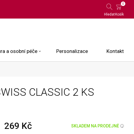
0
Hledat
Košík
ra a osobní péče
Personalizace
Kontakt
 Limited Edition
WISS CLASSIC 2 KS
N.O.X.
ce
269 Kč
SKLADEM NA PRODEJNĚ
i