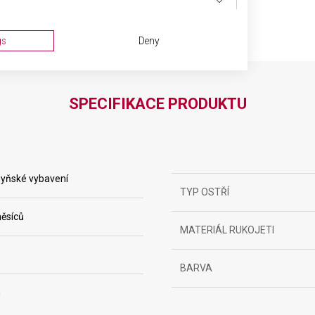
gs
Deny
SPECIFIKACE PRODUKTU
yňské vybavení
TYP OSTŘÍ
ta from different sources
ěsíců
MATERIÁL RUKOJETI
BARVA
m