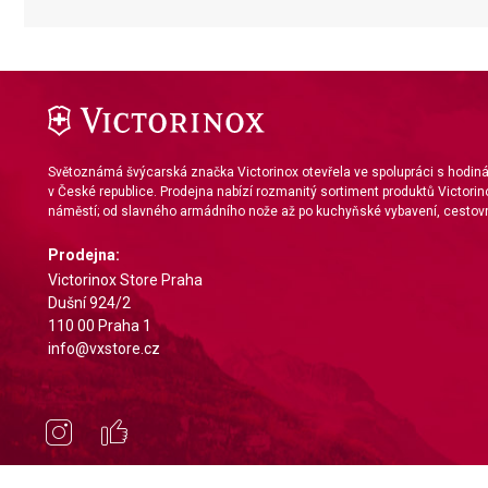
Identify devices based on information actively requested
Non-IAB processing purposes:
Necessary
Performance
Světoznámá švýcarská značka Victorinox otevřela ve spolupráci s hodi
Functional
v České republice. Prodejna nabízí rozmanitý sortiment produktů Victorin
náměstí; od slavného armádního nože až po kuchyňské vybavení, cestovn
Advertising
Prodejna:
Victorinox Store Praha
Dušní 924/2
110 00 Praha 1
info@vxstore.cz