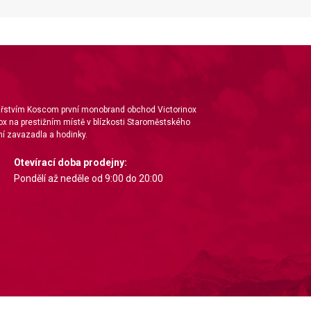
nářstvím Koscom první monobrand obchod Victorinox
ox na prestižním místě v blízkosti Staroměstského
í zavazadla a hodinky.
Otevírací doba prodejny:
Pondělí až neděle od 9:00 do 20:00