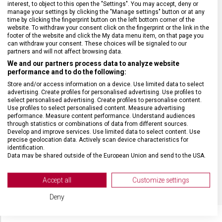
interest, to object to this open the "Settings". You may accept, deny or
manage your settings by clicking the "Manage settings" button or at any
time by clicking the fingerprint button on the left bottom corner of the
website. To withdraw your consent click on the fingerprint or the link in the
DRUH ZBOŽÍ
Kuchyňské vybavení
footer of the website and click the My data menu item, on that page you
can withdraw your consent. These choices will be signaled to our
partners and will not affect browsing data.
ZÁRUKA
24 měsíců
We and our partners process data to analyze website
performance and to do the following:
Store and/or access information on a device. Use limited data to select
HMOTNOST
281 g
advertising. Create profiles for personalised advertising. Use profiles to
select personalised advertising. Create profiles to personalise content.
Use profiles to select personalised content. Measure advertising
MATERIÁL RUKOJETI
Modifikované javorové dřevo
performance. Measure content performance. Understand audiences
through statistics or combinations of data from different sources.
Develop and improve services. Use limited data to select content. Use
precise geolocation data. Actively scan device characteristics for
DÉLKA ČEPELE
21 cm
identification.
Data may be shared outside of the European Union and send to the USA.
Your consent and the cookie policy applies solely to this website/app.
BARVA
Dřevo
View Partner List (2 IAB Vendors)
Accept all
Customize settings
We use your data for the following purposes:
Deny
IAB processing purposes:
Store and/or access information on a device