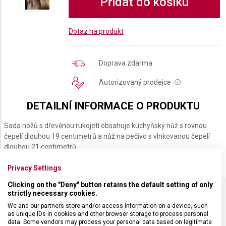
Přidat do košíku
Dotaz na produkt
Doprava zdarma
Autorizovaný prodejce
i
DETAILNÍ INFORMACE O PRODUKTU
Sada nožů s dřevěnou rukojetí obsahuje kuchyňský nůž s rovnou
čepelí dlouhou 19 centimetrů a nůž na pečivo s vlnkovanou čepelí
dlouhou 21 centimetrů.
Privacy Settings
Clicking on the "Deny" button retains the default setting of only
strictly necessary cookies.
SPECIFIKACE PRODUKTU
We and our partners store and/or access information on a device, such
as unique IDs in cookies and other browser storage to process personal
data. Some vendors may process your personal data based on legitimate