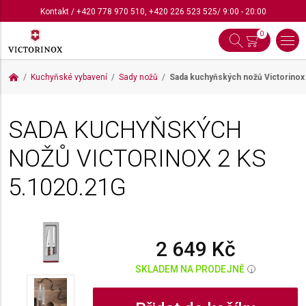
Kontakt
/
+420 778 970 510
,
+420 226 523 525
/ 9:00 - 20:00
0
Kuchyňské vybavení
Sady nožů
Sada kuchyňských nožů Victorinox
SADA KUCHYŇSKÝCH
NOŽŮ VICTORINOX 2 KS
5.1020.21G
2 649 Kč
SKLADEM NA PRODEJNĚ
i