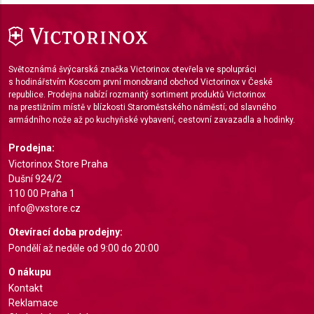
Use limited data to select advertising
Create profiles for personalised advertising
Světoznámá švýcarská značka Victorinox otevřela ve spolupráci
s hodinářstvím Koscom první monobrand obchod Victorinox v České
Use profiles to select personalised
advertising
republice. Prodejna nabízí rozmanitý sortiment produktů Victorinox
na prestižním místě v blízkosti Staroměstského náměstí; od slavného
armádního nože až po kuchyňské vybavení, cestovní zavazadla a hodinky.
Create profiles to personalise content
Prodejna:
Use profiles to select personalised content
Victorinox Store Praha
Dušní 924/2
Measure advertising performance
110 00 Praha 1
info@vxstore.cz
Measure content performance
Otevírací doba prodejny:
Understand audiences through statistics or
Pondělí až neděle od 9:00 do 20:00
combinations of data from different sources
O nákupu
Develop and improve services
Kontakt
Reklamace
Use limited data to select content