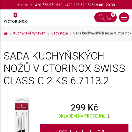
Kontakt
/
+420 778 970 510
,
+420 226 523 525
/ 9:00 - 20:00
0
Kuchyňské vybavení
Sady nožů
Sada kuchyňských nožů Victorinox
SADA KUCHYŇSKÝCH
NOŽŮ VICTORINOX SWISS
CLASSIC 2 KS
6.7113.2
299 Kč
SKLADEM NA PRODEJNĚ
i