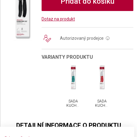
Přidat do košíku
Dotaz na produkt
Autorizovaný prodejce
i
VARIANTY PRODUKTU
SADA
SADA
KUCHYŇSKÝCH
KUCHYŇSKÝCH
NOŽŮ
NOŽŮ
VICTORINOX
VICTORINOX
SWISS
SWISS
CLASSIC
CLASSIC
DETAILNÍ INFORMACE O PRODUKTU
2 KS
2 KS