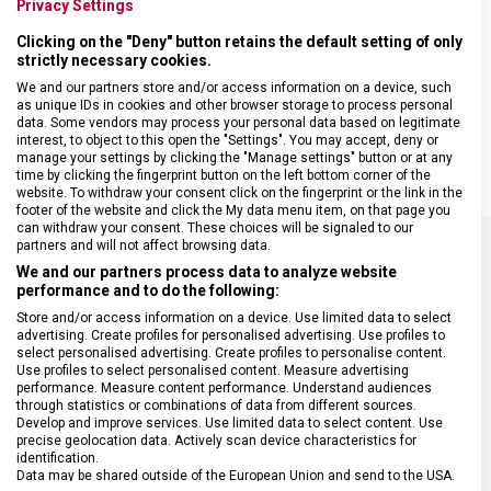
Sada obsahuje:
Privacy Settings
Clicking on the "Deny" button retains the default setting of only
• univerzální kuchyňský nůž s černou rukojetí z polypropylenu a
strictly necessary cookies.
rovnou čepelí dlouhou 8 cm
• nůž vhodný na krájení rajčat/stolování, s černou rukojetí z
We and our partners store and/or access information on a device, such
as unique IDs in cookies and other browser storage to process personal
polypropylenu a vlnkovanou čepelí o délce 11 cm se zaoblenou
data. Some vendors may process your personal data based on legitimate
špičkou
interest, to object to this open the "Settings". You may accept, deny or
manage your settings by clicking the "Manage settings" button or at any
time by clicking the fingerprint button on the left bottom corner of the
website. To withdraw your consent click on the fingerprint or the link in the
footer of the website and click the My data menu item, on that page you
can withdraw your consent. These choices will be signaled to our
partners and will not affect browsing data.
We and our partners process data to analyze website
SPECIFIKACE PRODUKTU
performance and to do the following:
Store and/or access information on a device. Use limited data to select
advertising. Create profiles for personalised advertising. Use profiles to
select personalised advertising. Create profiles to personalise content.
Use profiles to select personalised content. Measure advertising
performance. Measure content performance. Understand audiences
DRUH ZBOŽÍ
Kuchyňské vybavení
through statistics or combinations of data from different sources.
Develop and improve services. Use limited data to select content. Use
precise geolocation data. Actively scan device characteristics for
ZÁRUKA
24 měsíců
identification.
Data may be shared outside of the European Union and send to the USA.