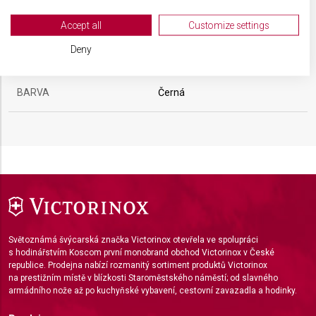
Your consent and the cookie policy applies solely to this website/app.
HMOTNOST
48 g
View Partner List (2 IAB Vendors)
Accept all
Customize settings
We use your data for the following purposes:
Deny
MATERIÁL RUKOJETI
Polypropylen (PP)
IAB processing purposes:
Store and/or access information on a device
BARVA
Černá
Use limited data to select advertising
Create profiles for personalised advertising
Use profiles to select personalised
advertising
Create profiles to personalise content
Use profiles to select personalised content
Světoznámá švýcarská značka Victorinox otevřela ve spolupráci
s hodinářstvím Koscom první monobrand obchod Victorinox v České
republice. Prodejna nabízí rozmanitý sortiment produktů Victorinox
Measure advertising performance
na prestižním místě v blízkosti Staroměstského náměstí; od slavného
armádního nože až po kuchyňské vybavení, cestovní zavazadla a hodinky.
Measure content performance