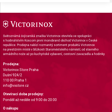
Store and/or access information on a device
Use limited data to select advertising
Create profiles for personalised advertising
Use profiles to select personalised
Světoznámá švýcarská značka Victorinox otevřela ve spolupráci
advertising
s hodinářstvím Koscom první monobrand obchod Victorinox v České
republice. Prodejna nabízí rozmanitý sortiment produktů Victorinox
Create profiles to personalise content
na prestižním místě v blízkosti Staroměstského náměstí; od slavného
armádního nože až po kuchyňské vybavení, cestovní zavazadla a hodinky.
Use profiles to select personalised content
Prodejna:
Victorinox Store Praha
Measure advertising performance
Dušní 924/2
110 00 Praha 1
Measure content performance
info@vxstore.cz
Understand audiences through statistics or
Otevírací doba prodejny:
combinations of data from different sources
Pondělí až neděle od 9:00 do 20:00
Develop and improve services
O nákupu