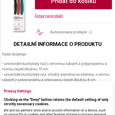
Přidat do košíku
Dotaz na produkt
Autorizovaný prodejce
i
DETAILNÍ INFORMACE O PRODUKTU
Sada obsahuje:
• univerzální kuchyňský nůž s červenou rukojetí z polypropylenu a
rovnou čepelí dlouhou 10 cm
• univerzální kuchyňský nůž, vhodný zejména na zeleninu, s černou
rukojetí z polypropylenu a vlnkovanou čepelí dlouhou 8 cm
• příborový nůž, vhodný také na krájení rajčat, se zelenou rukojetí z
polypropylenu a vlnkovanou čepelí o délce 11 cm se zaoblenou
Privacy Settings
špičkou
Clicking on the "Deny" button retains the default setting of only
strictly necessary cookies.
We and our partners store and/or access information on a device, such
as unique IDs in cookies and other browser storage to process personal