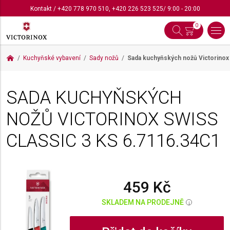
Kontakt
/
+420 778 970 510
,
+420 226 523 525
/ 9:00 - 20:00
0
Kuchyňské vybavení
Sady nožů
Sada kuchyňských nožů Victorinox
SADA KUCHYŇSKÝCH
NOŽŮ VICTORINOX SWISS
CLASSIC 3 KS
6.7116.34C1
459 Kč
SKLADEM NA PRODEJNĚ
i