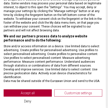
data. Some vendors may process your personal data based on legitimate
interest, to object to this open the "Settings". You may accept, deny or
manage your settings by clicking the "Manage settings" button or at any
SPECIFIKACE PRODUKTU
time by clicking the fingerprint button on the left bottom corner of the
website. To withdraw your consent click on the fingerprint or the link in the
footer of the website and click the My data menu item, on that page you
can withdraw your consent. These choices will be signaled to our
partners and will not affect browsing data.
We and our partners process data to analyze website
performance and to do the following:
DRUH ZBOŽÍ
Kuchyňské vybavení
Store and/or access information on a device. Use limited data to select
advertising. Create profiles for personalised advertising. Use profiles to
ZÁRUKA
24 měsíců
select personalised advertising. Create profiles to personalise content.
Use profiles to select personalised content. Measure advertising
performance. Measure content performance. Understand audiences
through statistics or combinations of data from different sources.
HMOTNOST
75 g
Develop and improve services. Use limited data to select content. Use
precise geolocation data. Actively scan device characteristics for
identification.
MATERIÁL RUKOJETI
Polypropylen (PP)
Data may be shared outside of the European Union and send to the USA.
Your consent and the cookie policy applies solely to this website/app.
BARVA
Multicolor
View Partner List (2 IAB Vendors)
Accept all
Customize settings
We use your data for the following purposes:
Deny
IAB processing purposes: