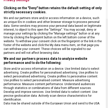
SWISS
CLASSIC
Clicking on the "Deny" button retains the default setting of only
12 KS
strictly necessary cookies.
We and our partners store and/or access information on a device, such
as unique IDs in cookies and other browser storage to process personal
data. Some vendors may process your personal data based on legitimate
interest, to object to this open the "Settings". You may accept, deny or
SPECIFIKACE PRODUKTU
manage your settings by clicking the "Manage settings" button or at any
time by clicking the fingerprint button on the left bottom corner of the
website. To withdraw your consent click on the fingerprint or the link in the
footer of the website and click the My data menu item, on that page you
can withdraw your consent. These choices will be signaled to our
partners and will not affect browsing data.
We and our partners process data to analyze website
DRUH ZBOŽÍ
Kuchyňské vybavení
performance and to do the following:
Store and/or access information on a device. Use limited data to select
ZÁRUKA
24 měsíců
advertising. Create profiles for personalised advertising. Use profiles to
select personalised advertising. Create profiles to personalise content.
Use profiles to select personalised content. Measure advertising
performance. Measure content performance. Understand audiences
HMOTNOST
1 000 g
through statistics or combinations of data from different sources.
Develop and improve services. Use limited data to select content. Use
precise geolocation data. Actively scan device characteristics for
DÉLKA ČEPELE
11 cm
identification.
Data may be shared outside of the European Union and send to the USA.