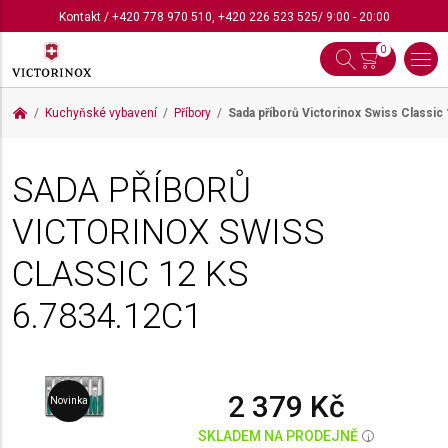
Kontakt
/
+420 778 970 510
,
+420 226 523 525
/ 9:00 - 20:00
0
Kuchyňské vybavení
Příbory
Sada příborů Victorinox Swiss Classic
SADA PŘÍBORŮ
VICTORINOX SWISS
CLASSIC 12 KS
6.7834.12C1
2 379 Kč
Novinka
SKLADEM NA PRODEJNĚ
i