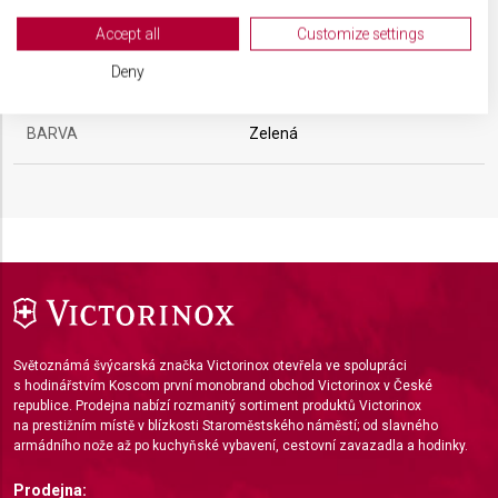
Your consent and the cookie policy applies solely to this website/app.
TYP OSTŘÍ
Vlnkované
View Partner List (2 IAB Vendors)
Accept all
Customize settings
We use your data for the following purposes:
Deny
MATERIÁL RUKOJETI
Polypropylen (PP)
IAB processing purposes:
Store and/or access information on a device
BARVA
Zelená
Use limited data to select advertising
Create profiles for personalised advertising
Use profiles to select personalised
advertising
Create profiles to personalise content
Světoznámá švýcarská značka Victorinox otevřela ve spolupráci
Use profiles to select personalised content
s hodinářstvím Koscom první monobrand obchod Victorinox v České
republice. Prodejna nabízí rozmanitý sortiment produktů Victorinox
Measure advertising performance
na prestižním místě v blízkosti Staroměstského náměstí; od slavného
armádního nože až po kuchyňské vybavení, cestovní zavazadla a hodinky.
Measure content performance
Prodejna: