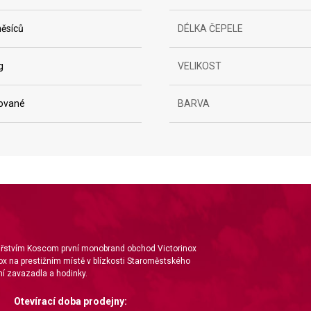
ěsíců
DÉLKA ČEPELE
g
VELIKOST
ované
BARVA
ta from different sources
nářstvím Koscom první monobrand obchod Victorinox
ox na prestižním místě v blízkosti Staroměstského
í zavazadla a hodinky.
Otevírací doba prodejny: