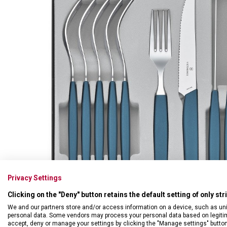
Swiss Card
Sady nožů
Všechno cestovní vybavení
Multifunkční kleště
Příbory
Všechny kapesní nože
Škrabky
Broušení nožů
Kované nože
Ostatní kuchyňské vybavení
Privacy Settings
Clicking on the "Deny" button retains the default setting of only st
We and our partners store and/or access information on a device, such as un
personal data. Some vendors may process your personal data based on legitimat
accept, deny or manage your settings by clicking the "Manage settings" button or