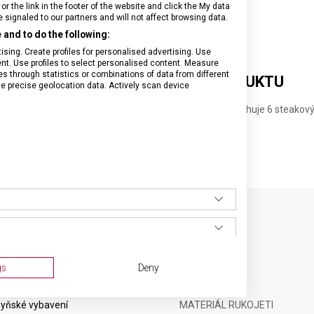
or the link in the footer of the website and click the My data
signaled to our partners and will not affect browsing data.
and to do the following:
sing. Create profiles for personalised advertising. Use
tent. Use profiles to select personalised content. Measure
through statistics or combinations of data from different
DETAILNÍ INFORMACE O PRODUKTU
se precise geolocation data. Actively scan device
derně tvarovanou plastovou rukojetí v modré barvě obsahuje 6 steakov
rů a 6 vidliček. Příbory lze mýt v myčce.
SPECIFIKACE PRODUKTU
gs
Deny
yňské vybavení
MATERIÁL RUKOJETI