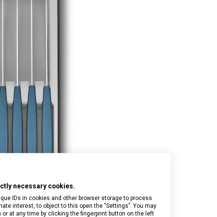
Onyx Black
I.N.O.X.
Airox
Wood
Journey 1884
Airox Advanced
Venture
Maverick
Mythic
Swiss Army
Spectra 3.0
Touring 2.0
Victoria Signature
Werks Traveler 7.0
rictly necessary cookies.
ique IDs in cookies and other browser storage to process
e interest, to object to this open the "Settings". You may
 at any time by clicking the fingerprint button on the left