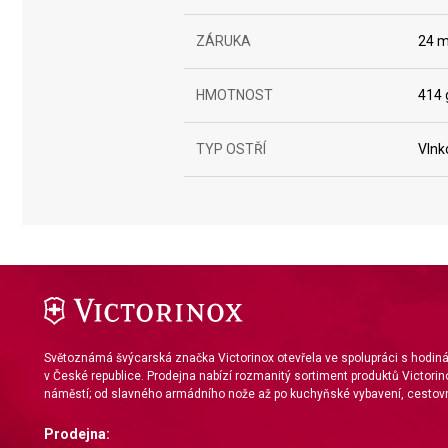
Use profiles to select personalised content
ZÁRUKA
24 m
Measure advertising performance
HMOTNOST
414 
Measure content performance
TYP OSTŘÍ
Vlnk
Understand audiences through statistics or combinations of da
Develop and improve services
Use limited data to select content
IAB Special Features:
Use precise geolocation data
Identify devices based on information actively requested
Světoznámá švýcarská značka Victorinox otevřela ve spolupráci s hodi
v České republice. Prodejna nabízí rozmanitý sortiment produktů Victorin
Non-IAB processing purposes:
náměstí; od slavného armádního nože až po kuchyňské vybavení, cestovn
Necessary
Prodejna: