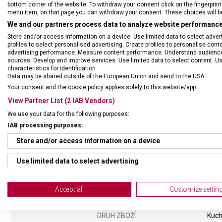
bottom corner of the website. To withdraw your consent click on the fingerprint 
menu item, on that page you can withdraw your consent. These choices will be 
We and our partners process data to analyze website performance 
Store and/or access information on a device. Use limited data to select adverti
profiles to select personalised advertising. Create profiles to personalise con
advertising performance. Measure content performance. Understand audiences 
sources. Develop and improve services. Use limited data to select content. U
characteristics for identification.
Data may be shared outside of the European Union and send to the USA.
12dílná sada příborů s mo
Your consent and the cookie policy applies solely to this website/app.
čepelí dlouhou 12 centimet
View Partner List (2 IAB Vendors)
We use your data for the following purposes:
IAB processing purposes:
Store and/or access information on a device
Use limited data to select advertising
Create profiles for personalised advertising
Accept all
Customize settin
Use profiles to select personalised advertising
DRUH ZBOŽÍ
Kuch
Create profiles to personalise content