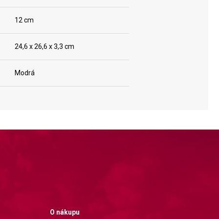
12 cm
24,6 x 26,6 x 3,3 cm
Modrá
O nákupu