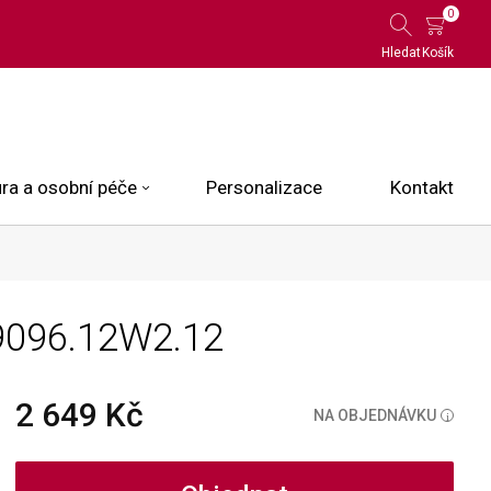
0
Hledat
Košík
ra a osobní péče
Personalizace
Kontakt
 Limited Edition
9096.12W2.12
N.O.X.
ce
2 649 Kč
NA OBJEDNÁVKU
i