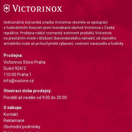
Measure advertising performance
Measure content performance
Světoznámá švýcarská značka Victorinox otevřela ve spolupráci
s hodinářstvím Koscom první monobrand obchod Victorinox v České
Understand audiences through statistics or
republice. Prodejna nabízí rozmanitý sortiment produktů Victorinox
combinations of data from different sources
na prestižním místě v blízkosti Staroměstského náměstí; od slavného
armádního nože až po kuchyňské vybavení, cestovní zavazadla a hodinky.
Develop and improve services
Prodejna:
Use limited data to select content
Victorinox Store Praha
Dušní 924/2
IAB Special Features:
110 00 Praha 1
Use precise geolocation data
info@vxstore.cz
Otevírací doba prodejny:
Identify devices based on information actively
requested
Pondělí až neděle od 9:00 do 20:00
Non-IAB processing purposes:
O nákupu
Kontakt
Necessary
Reklamace
Obchodní podmínky
Performance