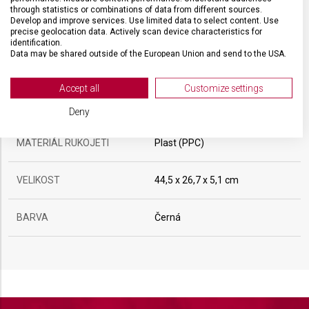
through statistics or combinations of data from different sources.
Develop and improve services. Use limited data to select content. Use
HMOTNOST
1 484 g
precise geolocation data. Actively scan device characteristics for
identification.
Data may be shared outside of the European Union and send to the USA.
DÉLKA ČEPELE
12 cm
Your consent and the cookie policy applies solely to this website/app.
View Partner List (2 IAB Vendors)
Accept all
Customize settings
TYP OSTŘÍ
Vlnkované
We use your data for the following purposes:
Deny
IAB processing purposes:
MATERIÁL RUKOJETI
Plast (PPC)
Store and/or access information on a device
Use limited data to select advertising
VELIKOST
44,5 x 26,7 x 5,1 cm
Create profiles for personalised advertising
BARVA
Černá
Use profiles to select personalised
advertising
Create profiles to personalise content
Use profiles to select personalised content