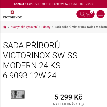
Kontakt
/
+420 778 970 510
,
+420 226 523 525
/ 9:00 - 20:00
0
Kuchyňské vybavení
Příbory
Sada příborů Victorinox Swiss Modern
SADA PŘÍBORŮ
VICTORINOX SWISS
MODERN 24 KS
6.9093.12W.24
5 299 Kč
NA OBJEDNÁVKU
i