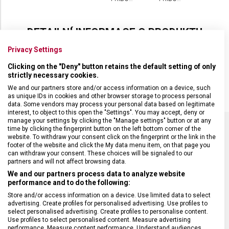
VICTORINOX
VICTORINOX
SWISS
SWISS
CLASSIC
MODERN
24 KS
24 KS
DETAILNÍ INFORMACE O PRODUKTU
Privacy Settings
24dílná sada příborů s ergonomicky tvarovanou rukojetí z plastu v
černé barvě obsahuje 6 nožů s vlnkovanou čepelí dlouhou 12 cm, 6
Clicking on the "Deny" button retains the default setting of only
vidliček, 6 lžic a 6 čajových lžiček. Příbory lze mýt v myčce.
strictly necessary cookies.
We and our partners store and/or access information on a device, such
as unique IDs in cookies and other browser storage to process personal
data. Some vendors may process your personal data based on legitimate
interest, to object to this open the "Settings". You may accept, deny or
manage your settings by clicking the "Manage settings" button or at any
time by clicking the fingerprint button on the left bottom corner of the
website. To withdraw your consent click on the fingerprint or the link in the
SPECIFIKACE PRODUKTU
footer of the website and click the My data menu item, on that page you
can withdraw your consent. These choices will be signaled to our
partners and will not affect browsing data.
We and our partners process data to analyze website
performance and to do the following:
Store and/or access information on a device. Use limited data to select
DRUH ZBOŽÍ
Kuchyňské vybavení
advertising. Create profiles for personalised advertising. Use profiles to
select personalised advertising. Create profiles to personalise content.
Use profiles to select personalised content. Measure advertising
ZÁRUKA
24 měsíců
performance. Measure content performance. Understand audiences