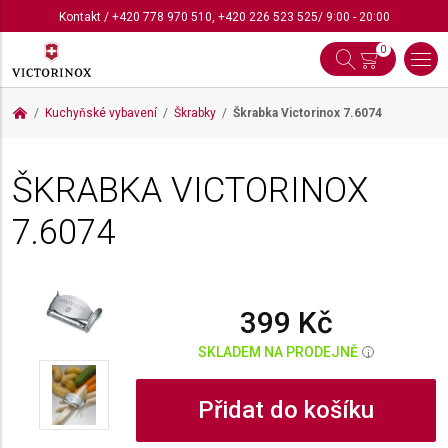
Kontakt
/
+420 778 970 510
,
+420 226 523 525
/ 9:00 - 20:00
0
Kuchyňské vybavení
Škrabky
Škrabka Victorinox
7.6074
ŠKRABKA VICTORINOX
7.6074
399 Kč
SKLADEM NA PRODEJNĚ
i
Přidat do košíku