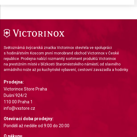
Store and/or access information on a device
Use limited data to select advertising
Create profiles for personalised advertising
Use profiles to select personalised
Světoznámá švýcarská značka Victorinox otevřela ve spolupráci
advertising
s hodinářstvím Koscom první monobrand obchod Victorinox v České
republice. Prodejna nabízí rozmanitý sortiment produktů Victorinox
Create profiles to personalise content
na prestižním místě v blízkosti Staroměstského náměstí; od slavného
armádního nože až po kuchyňské vybavení, cestovní zavazadla a hodinky.
Use profiles to select personalised content
Prodejna:
Measure advertising performance
Victorinox Store Praha
Dušní 924/2
Measure content performance
110 00 Praha 1
info@vxstore.cz
Understand audiences through statistics or
combinations of data from different sources
Otevírací doba prodejny:
Pondělí až neděle od 9:00 do 20:00
Develop and improve services
O nákupu