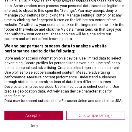
as unique IDs in cookies and other browser storage to process personal
SPECIFIKACE PRODUKTU
data. Some vendors may process your personal data based on legitimate
interest, to object to this open the "Settings". You may accept, deny or
manage your settings by clicking the "Manage settings" button or at any
time by clicking the fingerprint button on the left bottom corner of the
website. To withdraw your consent click on the fingerprint or the link in the
footer of the website and click the My data menu item, on that page you
can withdraw your consent. These choices will be signaled to our
DRUH ZBOŽÍ
Kuchyňské vybavení
partners and will not affect browsing data.
We and our partners process data to analyze website
performance and to do the following:
ZÁRUKA
24 měsíců
Store and/or access information on a device. Use limited data to select
advertising. Create profiles for personalised advertising. Use profiles to
select personalised advertising. Create profiles to personalise content.
HMOTNOST
17 g
Use profiles to select personalised content. Measure advertising
performance. Measure content performance. Understand audiences
through statistics or combinations of data from different sources.
MATERIÁL RUKOJETI
Ocel
Develop and improve services. Use limited data to select content. Use
precise geolocation data. Actively scan device characteristics for
identification.
VELIKOST
12,5 x 9 x 2,3 cm
Data may be shared outside of the European Union and send to the USA.
Your consent and the cookie policy applies solely to this website/app.
View Partner List (2 IAB Vendors)
Accept all
Customize settings
BARVA
Stříbrná
We use your data for the following purposes:
Deny
IAB processing purposes: