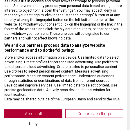
as unique IDs in cookies and other browser storage to process personal
SPECIFIKACE PRODUKTU
data. Some vendors may process your personal data based on legitimate
interest, to object to this open the "Settings". You may accept, deny or
manage your settings by clicking the "Manage settings" button or at any
time by clicking the fingerprint button on the left bottom corner of the
website. To withdraw your consent click on the fingerprint or the link in the
footer of the website and click the My data menu item, on that page you
can withdraw your consent. These choices will be signaled to our
DRUH ZBOŽÍ
Kuchyňské vybavení
partners and will not affect browsing data.
We and our partners process data to analyze website
performance and to do the following:
ZÁRUKA
24 měsíců
Store and/or access information on a device. Use limited data to select
advertising. Create profiles for personalised advertising. Use profiles to
select personalised advertising. Create profiles to personalise content.
HMOTNOST
13 g
Use profiles to select personalised content. Measure advertising
performance. Measure content performance. Understand audiences
through statistics or combinations of data from different sources.
MATERIÁL RUKOJETI
Syntetický termoplast (ABS)
Develop and improve services. Use limited data to select content. Use
precise geolocation data. Actively scan device characteristics for
identification.
VELIKOST
11 x 6,5 x 1,2 cm
Data may be shared outside of the European Union and send to the USA.
Your consent and the cookie policy applies solely to this website/app.
View Partner List (2 IAB Vendors)
Accept all
Customize settings
BARVA
Černá
We use your data for the following purposes:
Deny
IAB processing purposes: