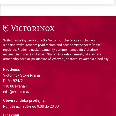
Store and/or access information on a device
Use limited data to select advertising
Create profiles for personalised advertising
Use profiles to select personalised
Světoznámá švýcarská značka Victorinox otevřela ve spolupráci
advertising
s hodinářstvím Koscom první monobrand obchod Victorinox v České
republice. Prodejna nabízí rozmanitý sortiment produktů Victorinox
Create profiles to personalise content
na prestižním místě v blízkosti Staroměstského náměstí; od slavného
armádního nože až po kuchyňské vybavení, cestovní zavazadla a hodinky.
Use profiles to select personalised content
Prodejna:
Measure advertising performance
Victorinox Store Praha
Dušní 924/2
Measure content performance
110 00 Praha 1
info@vxstore.cz
Understand audiences through statistics or
combinations of data from different sources
Otevírací doba prodejny:
Pondělí až neděle od 9:00 do 20:00
Develop and improve services
O nákupu