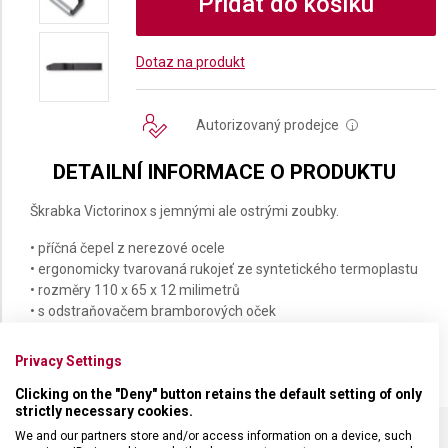
Přidat do košíku
Dotaz na produkt
Autorizovaný prodejce
i
DETAILNÍ INFORMACE O PRODUKTU
Škrabka Victorinox s jemnými ale ostrými zoubky.
• příčná čepel z nerezové ocele
• ergonomicky tvarovaná rukojeť ze syntetického termoplastu
• rozměry 110 x 65 x 12 milimetrů
• s odstraňovačem bramborových oček
• možné mýt v myčce
Privacy Settings
Clicking on the "Deny" button retains the default setting of only
strictly necessary cookies.
We and our partners store and/or access information on a device, such