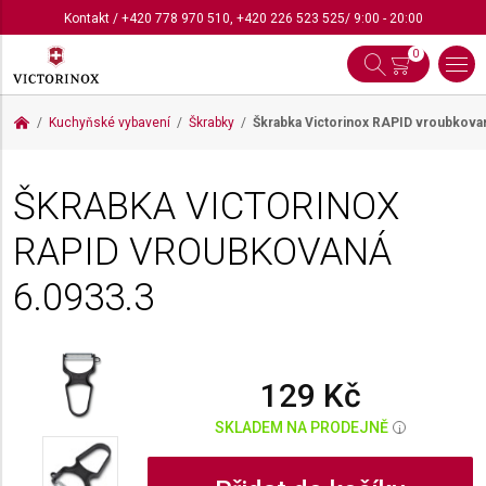
Kontakt
/
+420 778 970 510
,
+420 226 523 525
/ 9:00 - 20:00
0
Kuchyňské vybavení
Škrabky
Škrabka Victorinox RAPID vroubkov
ŠKRABKA VICTORINOX
RAPID VROUBKOVANÁ
6.0933.3
129 Kč
SKLADEM NA PRODEJNĚ
i