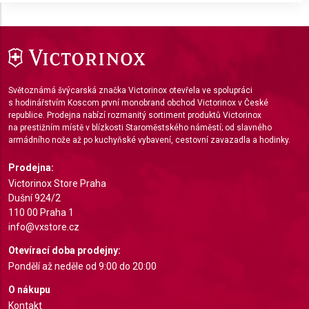
Store and/or access information on a device
Use limited data to select advertising
Create profiles for personalised advertising
Světoznámá švýcarská značka Victorinox otevřela ve spolupráci
Use profiles to select personalised
s hodinářstvím Koscom první monobrand obchod Victorinox v České
advertising
republice. Prodejna nabízí rozmanitý sortiment produktů Victorinox
na prestižním místě v blízkosti Staroměstského náměstí; od slavného
Create profiles to personalise content
armádního nože až po kuchyňské vybavení, cestovní zavazadla a hodinky.
Use profiles to select personalised content
Prodejna:
Victorinox Store Praha
Measure advertising performance
Dušní 924/2
110 00 Praha 1
Measure content performance
info@vxstore.cz
Understand audiences through statistics or
Otevírací doba prodejny:
combinations of data from different sources
Pondělí až neděle od 9:00 do 20:00
Develop and improve services
O nákupu
Kontakt