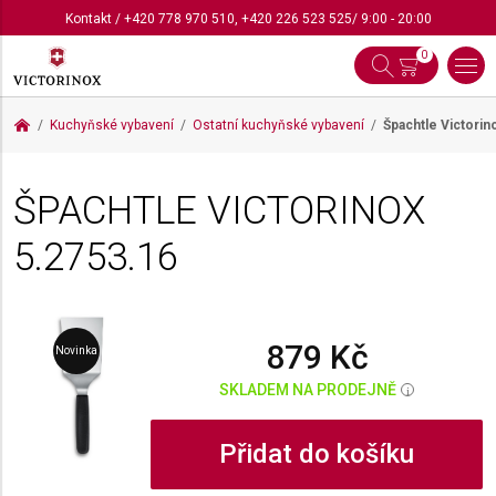
Kontakt
/
+420 778 970 510
,
+420 226 523 525
/ 9:00 - 20:00
0
Kuchyňské vybavení
Ostatní kuchyňské vybavení
Špachtle Victorin
ŠPACHTLE VICTORINOX
5.2753.16
879 Kč
Novinka
SKLADEM NA PRODEJNĚ
i
Přidat do košíku