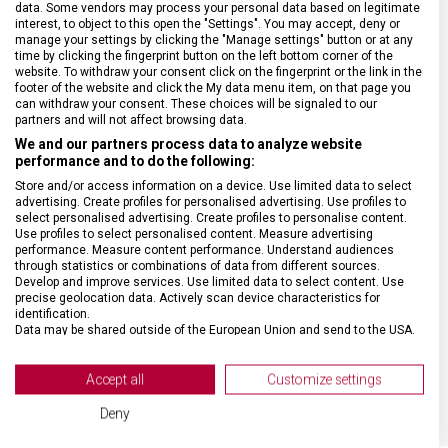
data. Some vendors may process your personal data based on legitimate
interest, to object to this open the "Settings". You may accept, deny or
manage your settings by clicking the "Manage settings" button or at any
DRUH ZBOŽÍ
Kuchyňské vybavení
time by clicking the fingerprint button on the left bottom corner of the
website. To withdraw your consent click on the fingerprint or the link in the
footer of the website and click the My data menu item, on that page you
ZÁRUKA
24 měsíců
can withdraw your consent. These choices will be signaled to our
partners and will not affect browsing data.
We and our partners process data to analyze website
HMOTNOST
112 g
performance and to do the following:
Store and/or access information on a device. Use limited data to select
advertising. Create profiles for personalised advertising. Use profiles to
MATERIÁL RUKOJETI
Polyamid (PA)
select personalised advertising. Create profiles to personalise content.
Use profiles to select personalised content. Measure advertising
performance. Measure content performance. Understand audiences
VELIKOST
27,7 x 8,8 x 6,5 cm
through statistics or combinations of data from different sources.
Develop and improve services. Use limited data to select content. Use
precise geolocation data. Actively scan device characteristics for
identification.
BARVA
Černá
Data may be shared outside of the European Union and send to the USA.
Your consent and the cookie policy applies solely to this website/app.
DOPLŇKOVÁ BARVA
Stříbrná
View Partner List (2 IAB Vendors)
Accept all
Customize settings
We use your data for the following purposes:
Deny
IAB processing purposes: