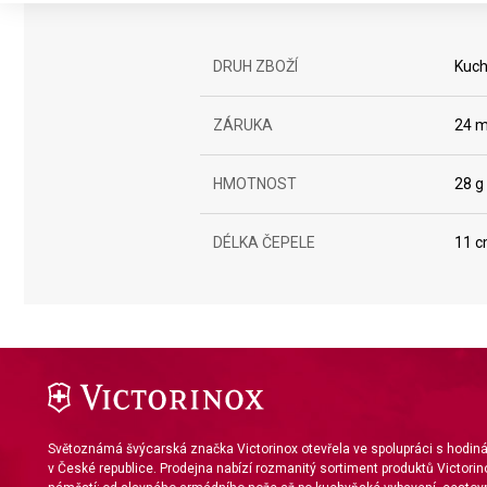
Create profiles to personalise content
DRUH ZBOŽÍ
Kuch
Use profiles to select personalised content
Measure advertising performance
ZÁRUKA
24 m
Measure content performance
HMOTNOST
28 g
Understand audiences through statistics or combinations of da
DÉLKA ČEPELE
11 
Develop and improve services
Use limited data to select content
IAB Special Features:
Use precise geolocation data
Identify devices based on information actively requested
Non-IAB processing purposes:
Světoznámá švýcarská značka Victorinox otevřela ve spolupráci s hodi
v České republice. Prodejna nabízí rozmanitý sortiment produktů Victorin
Necessary