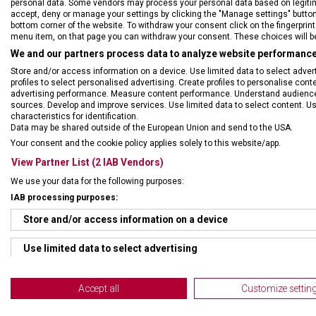
personal data. Some vendors may process your personal data based on legitimat
accept, deny or manage your settings by clicking the "Manage settings" button or
bottom corner of the website. To withdraw your consent click on the fingerprint 
menu item, on that page you can withdraw your consent. These choices will be 
We and our partners process data to analyze website performance 
Store and/or access information on a device. Use limited data to select adverti
profiles to select personalised advertising. Create profiles to personalise con
advertising performance. Measure content performance. Understand audiences 
sources. Develop and improve services. Use limited data to select content. U
Nůž vhodný zejména pro kr
characteristics for identification.
ergonomicky tvarovanou ru
Data may be shared outside of the European Union and send to the USA.
Your consent and the cookie policy applies solely to this website/app.
• celková délka nože: 22 
View Partner List (2 IAB Vendors)
• možno mýt v myčce
We use your data for the following purposes:
IAB processing purposes:
Store and/or access information on a device
Use limited data to select advertising
Create profiles for personalised advertising
Accept all
Customize settin
Use profiles to select personalised advertising