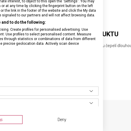
e interest, to object to this open the "Settings". You may
 at any time by clicking the fingerprint button on the left
or the link in the footer of the website and click the My data
signaled to our partners and will not affect browsing data.
and to do the following:
sing. Create profiles for personalised advertising. Use
DETAILNÍ INFORMACE O PRODUKTU
tent. Use profiles to select personalised content. Measure
through statistics or combinations of data from different
se precise geolocation data. Actively scan device
ájení steaků a pizzy vybavený špičatou rovnou ocelovou čepelí dlouho
kojetí z polypropylenu.
cm
SPECIFIKACE PRODUKTU
gs
Deny