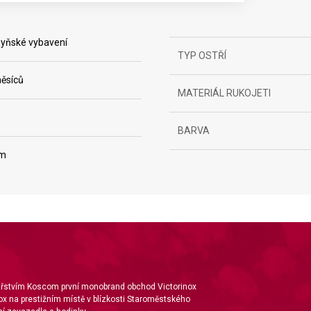
yňské vybavení
TYP OSTŘÍ
ěsíců
MATERIÁL RUKOJETI
BARVA
ta from different sources
cm
nářstvím Koscom první monobrand obchod Victorinox
ox na prestižním místě v blízkosti Staroměstského