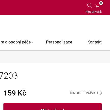
0
Hledat
Košík
ra a osobní péče
Personalizace
Kontakt
 Limited Edition
.7203
N.O.X.
ce
159 Kč
NA OBJEDNÁVKU
i