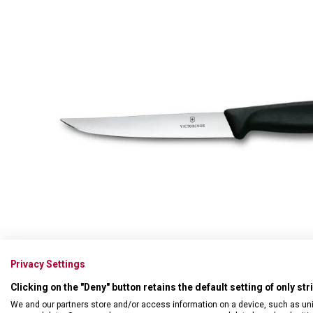
Swiss Card
Sady nožů
Všechno cestovní vybavení
Multifunkční kleště
Příbory
Všechny kapesní nože
Škrabky
Broušení nožů
Kované nože
Ostatní kuchyňské vybavení
Privacy Settings
Clicking on the "Deny" button retains the default setting of only st
We and our partners store and/or access information on a device, such as un