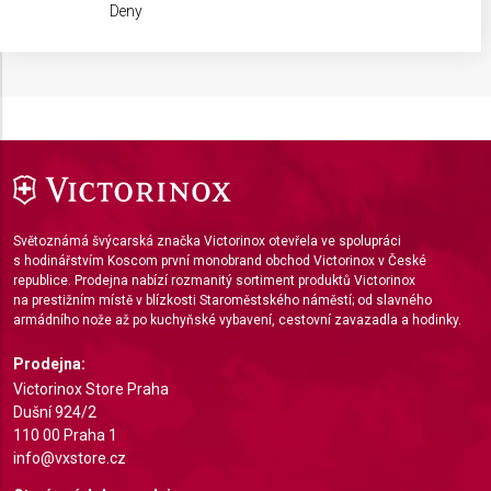
We use your data for the following purposes:
Deny
DOPLŇKOVÁ BARVA
Stříbrná
IAB processing purposes:
Store and/or access information on a device
Use limited data to select advertising
Create profiles for personalised advertising
Use profiles to select personalised
advertising
Světoznámá švýcarská značka Victorinox otevřela ve spolupráci
Create profiles to personalise content
s hodinářstvím Koscom první monobrand obchod Victorinox v České
republice. Prodejna nabízí rozmanitý sortiment produktů Victorinox
na prestižním místě v blízkosti Staroměstského náměstí; od slavného
Use profiles to select personalised content
armádního nože až po kuchyňské vybavení, cestovní zavazadla a hodinky.
Measure advertising performance
Prodejna:
Victorinox Store Praha
Measure content performance
Dušní 924/2
110 00 Praha 1
Understand audiences through statistics or
combinations of data from different sources
info@vxstore.cz