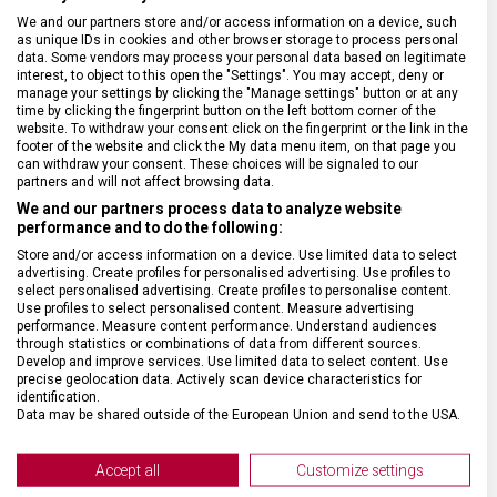
We and our partners store and/or access information on a device, such
SPECIFIKACE PRODUKTU
as unique IDs in cookies and other browser storage to process personal
data. Some vendors may process your personal data based on legitimate
interest, to object to this open the "Settings". You may accept, deny or
manage your settings by clicking the "Manage settings" button or at any
time by clicking the fingerprint button on the left bottom corner of the
website. To withdraw your consent click on the fingerprint or the link in the
footer of the website and click the My data menu item, on that page you
DRUH ZBOŽÍ
Kuchyňské vybavení
can withdraw your consent. These choices will be signaled to our
partners and will not affect browsing data.
We and our partners process data to analyze website
ZÁRUKA
24 měsíců
performance and to do the following:
Store and/or access information on a device. Use limited data to select
HMOTNOST
94 g
advertising. Create profiles for personalised advertising. Use profiles to
select personalised advertising. Create profiles to personalise content.
Use profiles to select personalised content. Measure advertising
performance. Measure content performance. Understand audiences
MATERIÁL RUKOJETI
Polyamid (PA)
through statistics or combinations of data from different sources.
Develop and improve services. Use limited data to select content. Use
precise geolocation data. Actively scan device characteristics for
VELIKOST
32,9 x 3,9 x 1,7 cm
identification.
Data may be shared outside of the European Union and send to the USA.
Your consent and the cookie policy applies solely to this website/app.
BARVA
Černá
View Partner List (2 IAB Vendors)
Accept all
Customize settings