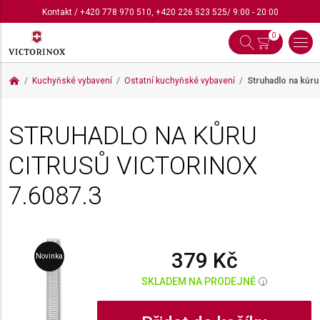
Kontakt
/
+420 778 970 510
,
+420 226 523 525
/ 9:00 - 20:00
0
Kuchyňské vybavení
Ostatní kuchyňské vybavení
Struhadlo na kůru
STRUHADLO NA KŮRU
CITRUSŮ VICTORINOX
7.6087.3
379 Kč
Novinka
SKLADEM NA PRODEJNĚ
i