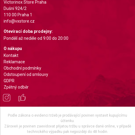
Understand audiences through statistics or
Victorinox Store Praha
combinations of data from different sources
Dušní 924/2
110 00 Praha 1
Develop and improve services
info@vxstore.cz
Use limited data to select content
Otevírací doba prodejny:
Pondělí až neděle od 9:00 do 20:00
IAB Special Features:
O nákupu
Use precise geolocation data
Kontakt
Reklamace
Identify devices based on information actively
requested
Obchodní podmínky
Odstoupení od smlouvy
Non-IAB processing purposes:
GDPR
Necessary
Zpětný odběr
Performance
Functional
Podle zákona o evidenci tržeb je prodávající povinen vystavit kupujícímu
účtenku.
Advertising
Zároveň je povinen zaevidovat přijatou tržbu u správce daně online, v případě
technického výpadku pak nejpozději do 48 hodin.