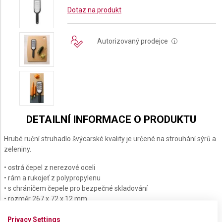
Dotaz na produkt
Autorizovaný prodejce
i
DETAILNÍ INFORMACE O PRODUKTU
Hrubé ruční struhadlo švýcarské kvality je určené na strouhání sýrů a
zeleniny.
• ostrá čepel z nerezové oceli
• rám a rukojeť z polypropylenu
• s chráničem čepele pro bezpečné skladování
• rozměr 267 x 72 x 12 mm
• protiskluzové
Privacy Settings
• vhodné pro mytí v myčce