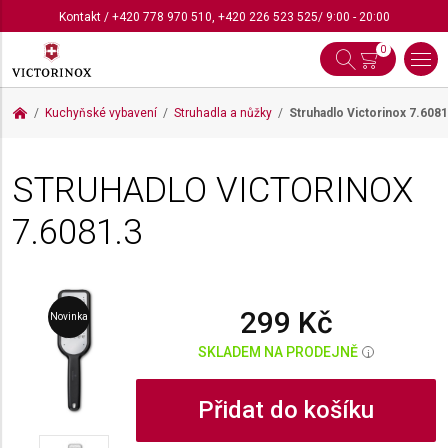
Kontakt
/
+420 778 970 510
,
+420 226 523 525
/ 9:00 - 20:00
0
Kuchyňské vybavení
Struhadla a nůžky
Struhadlo Victorinox
7.6081
STRUHADLO VICTORINOX
7.6081.3
299 Kč
Novinka
SKLADEM NA PRODEJNĚ
i
Přidat do košíku