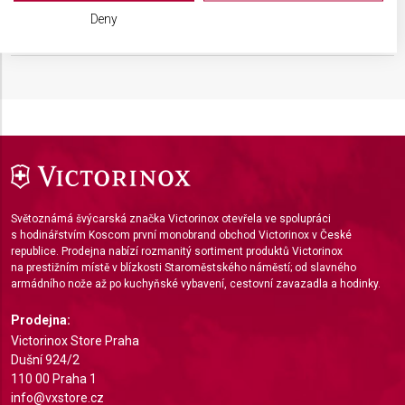
We use your data for the following purposes:
Deny
DOPLŇKOVÁ BARVA
Stříbrná
IAB processing purposes:
Store and/or access information on a device
Use limited data to select advertising
Create profiles for personalised advertising
Use profiles to select personalised
advertising
Světoznámá švýcarská značka Victorinox otevřela ve spolupráci
Create profiles to personalise content
s hodinářstvím Koscom první monobrand obchod Victorinox v České
republice. Prodejna nabízí rozmanitý sortiment produktů Victorinox
Use profiles to select personalised content
na prestižním místě v blízkosti Staroměstského náměstí; od slavného
armádního nože až po kuchyňské vybavení, cestovní zavazadla a hodinky.
Measure advertising performance
Prodejna:
Measure content performance
Victorinox Store Praha
Dušní 924/2
Understand audiences through statistics or
110 00 Praha 1
combinations of data from different sources
info@vxstore.cz