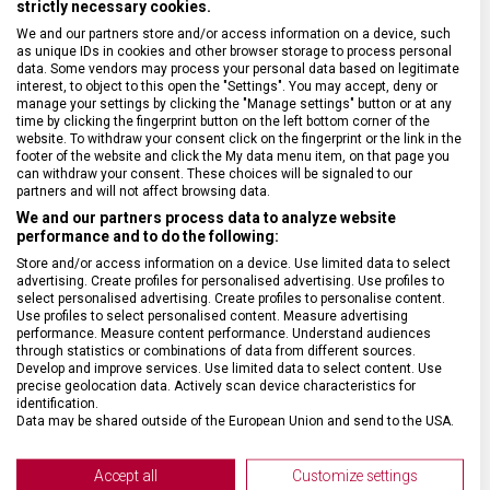
strictly necessary cookies.
We and our partners store and/or access information on a device, such
as unique IDs in cookies and other browser storage to process personal
SPECIFIKACE PRODUKTU
data. Some vendors may process your personal data based on legitimate
interest, to object to this open the "Settings". You may accept, deny or
manage your settings by clicking the "Manage settings" button or at any
time by clicking the fingerprint button on the left bottom corner of the
website. To withdraw your consent click on the fingerprint or the link in the
footer of the website and click the My data menu item, on that page you
DRUH ZBOŽÍ
Kuchyňské vybavení
can withdraw your consent. These choices will be signaled to our
partners and will not affect browsing data.
We and our partners process data to analyze website
ZÁRUKA
24 měsíců
performance and to do the following:
Store and/or access information on a device. Use limited data to select
advertising. Create profiles for personalised advertising. Use profiles to
HMOTNOST
100 g
select personalised advertising. Create profiles to personalise content.
Use profiles to select personalised content. Measure advertising
performance. Measure content performance. Understand audiences
MATERIÁL RUKOJETI
Polypropylen (PP)
through statistics or combinations of data from different sources.
Develop and improve services. Use limited data to select content. Use
precise geolocation data. Actively scan device characteristics for
identification.
VELIKOST
26,7 x 7,2 x 1,2 cm
Data may be shared outside of the European Union and send to the USA.
Your consent and the cookie policy applies solely to this website/app.
BARVA
Černá
View Partner List (2 IAB Vendors)
Accept all
Customize settings