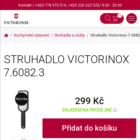
Kontakt
/
+420 778 970 510
,
+420 226 523 525
/ 9:00 - 20:00
0
Kuchyňské vybavení
Struhadla a nůžky
Struhadlo Victorinox
7.6082
STRUHADLO VICTORINOX
7.6082.3
299 Kč
Novinka
SKLADEM NA PRODEJNĚ
i
Přidat do košíku