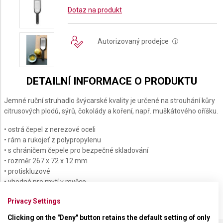
Dotaz na produkt
Autorizovaný prodejce
i
DETAILNÍ INFORMACE O PRODUKTU
Jemné ruční struhadlo švýcarské kvality je určené na strouhání kůry
citrusových plodů, sýrů, čokolády a koření, např. muškátového oříšku.
• ostrá čepel z nerezové oceli
• rám a rukojeť z polypropylenu
• s chráničem čepele pro bezpečné skladování
• rozměr 267 x 72 x 12 mm
• protiskluzové
• vhodné pro mytí v myčce
Privacy Settings
Clicking on the "Deny" button retains the default setting of only