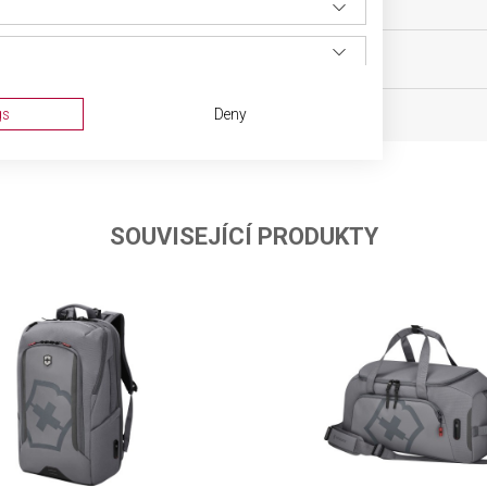
0 g
BARVA
ka
OBJEM
gs
Deny
SOUVISEJÍCÍ PRODUKTY
ta from different sources