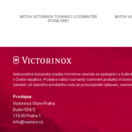
IAB Special Features:
Use precise geolocation data
BATOH VICTORINOX TOURING 2.0 COMMUTER
BATOH VI
STONE GREY
Identify devices based on information actively requested
Non-IAB processing purposes:
Necessary
Performance
Functional
Světoznámá švýcarská značka Victorinox otevřela ve spolupráci s hodi
Advertising
v České republice. Prodejna nabízí rozmanitý sortiment produktů Victorin
náměstí; od slavného armádního nože až po kuchyňské vybavení, cestovn
Prodejna:
Victorinox Store Praha
Dušní 924/2
110 00 Praha 1
info@vxstore.cz