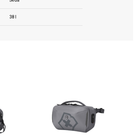
Šedá
38 l