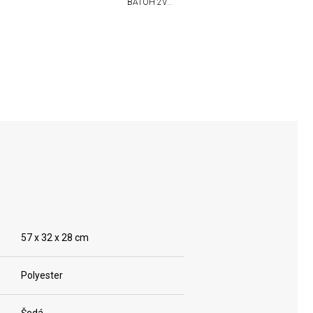
BATOH 2V1
VICTORINOX
TOURING 2.0
57 x 32 x 28 cm
Polyester