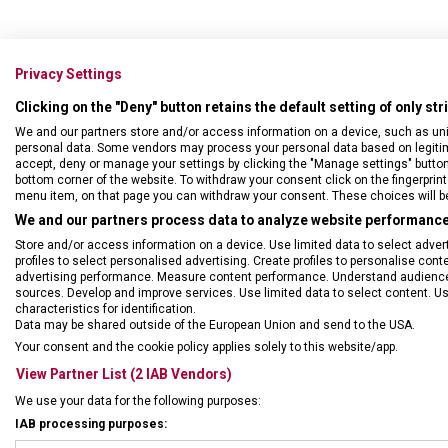
Privacy Settings
Clicking on the "Deny" button retains the default setting of only st
We and our partners store and/or access information on a device, such as un
personal data. Some vendors may process your personal data based on legitimat
accept, deny or manage your settings by clicking the "Manage settings" button or
bottom corner of the website. To withdraw your consent click on the fingerprint 
menu item, on that page you can withdraw your consent. These choices will be 
We and our partners process data to analyze website performance 
Store and/or access information on a device. Use limited data to select adverti
profiles to select personalised advertising. Create profiles to personalise con
advertising performance. Measure content performance. Understand audiences 
sources. Develop and improve services. Use limited data to select content. U
characteristics for identification.
Data may be shared outside of the European Union and send to the USA.
DRUH ZBOŽÍ
Cest
Your consent and the cookie policy applies solely to this website/app.
View Partner List (2 IAB Vendors)
ZÁRUKA
1 + 1
We use your data for the following purposes:
IAB processing purposes: