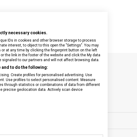
rictly necessary cookies.
ique IDs in cookies and other browser storage to process
e interest, to object to this open the "Settings". You may
 at any time by clicking the fingerprint button on the left
or the link in the footer of the website and click the My data
signaled to our partners and will not affect browsing data.
and to do the following:
SPECIFIKACE PRODUKTU
sing. Create profiles for personalised advertising. Use
tent. Use profiles to select personalised content. Measure
through statistics or combinations of data from different
se precise geolocation data. Actively scan device
ovní vybavení
VELIKOST
0 let
MATERIÁL