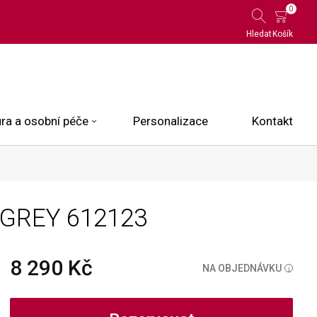
0
Hledat
Košík
ra a osobní péče
Personalizace
Kontakt
 Limited Edition
E GREY
612123
N.O.X.
ce
8 290 Kč
NA OBJEDNÁVKU
i