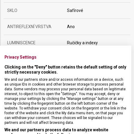
SKLO
Safírové
ANTIREFLEXNÍ VRSTVA
Ano
LUMINISCENCE
Ručičky a indexy
Privacy Settings
POUZDRO
ocel
Clicking on the "Deny" button retains the default setting of only
strictly necessary cookies.
VODOTĚSNOST
100 m / 10 ATM
We and our partners store and/or access information on a device, such
as unique IDs in cookies and other browser storage to process personal
data. Some vendors may process your personal data based on legitimate
POHON
Solární
interest, to object to this open the "Settings". You may accept, deny or
manage your settings by clicking the "Manage settings" button or at any
time by clicking the fingerprint button on the left bottom corner of the
HMOTNOST
101 g
website. To withdraw your consent click on the fingerprint or the link in the
footer of the website and click the My data menu item, on that page you
can withdraw your consent. These choices will be signaled to our
partners and will not affect browsing data.
FUNKCE
datum
We and our partners process data to analyze website