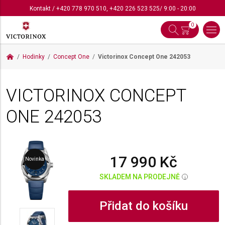
Kontakt
/
+420 778 970 510
,
+420 226 523 525
/ 9:00 - 20:00
0
Hodinky
Concept One
Victorinox Concept One
242053
VICTORINOX CONCEPT
ONE
242053
17 990 Kč
Novinka
SKLADEM NA PRODEJNĚ
i
Přidat do košíku