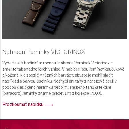
Náhradní řemínky VICTORINOX
Vyberte si k hodinkám rovnou i náhradní řemínek Victorinox a
změňte tak snadno jejich vzhled. V nabídce jsou řemínky kaučukové
a kožené, k dispozici v různých barvách, abyste je mohli sladit
například s barvou číselníku. Nechybí ani tahy z nerezové oceli v
podobě klasického náramku nebo milánského tahu či textilní
(paracord) řemínky známé především z kolekce I.N.O.X.
Prozkoumat nabídku