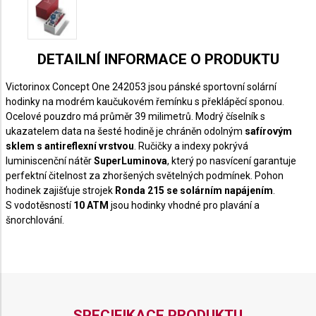
DETAILNÍ INFORMACE O PRODUKTU
Victorinox Concept One 242053 jsou pánské sportovní solární
hodinky na modrém kaučukovém řemínku s překlápěcí sponou.
Ocelové pouzdro má průměr 39 milimetrů
. Modrý číselník s
ukazatelem data na šesté hodině je chráněn odolným
safírovým
sklem s antireflexní vrstvou
. Ručičky a indexy pokrývá
luminiscenční nátěr
SuperLuminova
, který po nasvícení garantuje
perfektní čitelnost za zhoršených světelných podmínek. Pohon
hodinek zajišťuje strojek
Ronda 215
se solárním napájením
.
S vodotěsností
1
0 ATM
jsou hodinky vhodné pro plavání a
šnorchlování.
SPECIFIKACE PRODUKTU