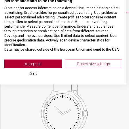
performance and to do the following:
Store and/or access information on a device. Use limited data to select
advertising. Create profiles for personalised advertising. Use profiles to
select personalised advertising. Create profiles to personalise content.
Use profiles to select personalised content. Measure advertising
performance. Measure content performance. Understand audiences
VELIKOST
through statistics or combinations of data from different sources.
Develop and improve services. Use limited data to select content. Use
precise geolocation data. Actively scan device characteristics for
POUZDRO
39 mm
identification.
Data may be shared outside of the European Union and send to the USA.
Your consent and the cookie policy applies solely to this website/app.
TLOUŠŤKA
10,98 mm
View Partner List (2 IAB Vendors)
Accept all
Customize settings
We use your data for the following purposes:
Deny
IAB processing purposes:
Store and/or access information on a device
Use limited data to select advertising
Create profiles for personalised advertising
Use profiles to select personalised
advertising