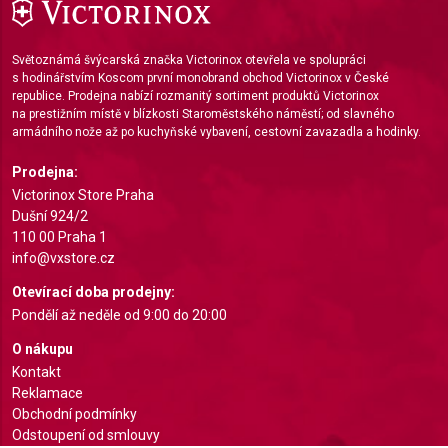
Světoznámá švýcarská značka Victorinox otevřela ve spolupráci
s hodinářstvím Koscom první monobrand obchod Victorinox v České
republice. Prodejna nabízí rozmanitý sortiment produktů Victorinox
na prestižním místě v blízkosti Staroměstského náměstí; od slavného
armádního nože až po kuchyňské vybavení, cestovní zavazadla a hodinky.
Prodejna:
Victorinox Store Praha
Dušní 924/2
110 00 Praha 1
info@vxstore.cz
Otevírací doba prodejny:
Pondělí až neděle od 9:00 do 20:00
O nákupu
Kontakt
Reklamace
Obchodní podmínky
Odstoupení od smlouvy