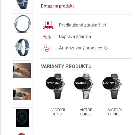
Dotaz na produkt
Prodloužená záruka 5 let
Doprava zdarma
Autorizovaný prodejce
i
VARIANTY PRODUKTU
Novinka
Novinka
Novinka
VICTORINOX
VICTORINOX
VICTORINOX
CONCEPT
CONCEPT
CONCEPT
ONE
ONE
ONE