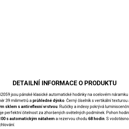
DETAILNÍ INFORMACE O PRODUKTU
42059 jsou pánské klasické automatické hodinky na ocelovém náramku
ěr 39 milimetrů a
průhledné dýnko
. Černý číselník s vertikální texturo
ým sklem s antireflexní vrstvou
. Ručičky a indexy pokrývá luminiscenčn
uje perfektní čitelnost za zhoršených světelných podmínek. Pohon hodi
100
s automatickým nátahem
a rezervou chodu
6
8 hodin
. S vodotěsno
chlování.