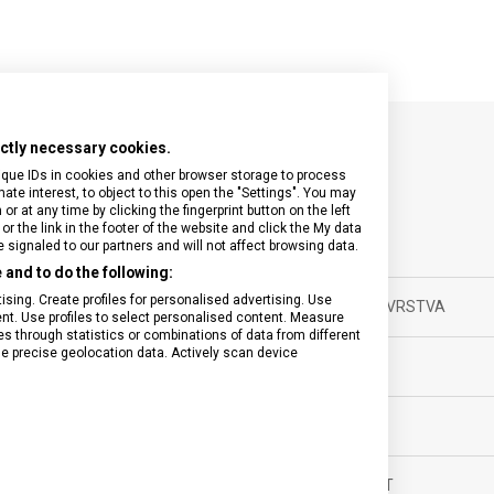
rictly necessary cookies.
SPECIFIKACE PRODUKTU
ique IDs in cookies and other browser storage to process
e interest, to object to this open the "Settings". You may
 at any time by clicking the fingerprint button on the left
or the link in the footer of the website and click the My data
signaled to our partners and will not affect browsing data.
and to do the following:
nky
sing. Create profiles for personalised advertising. Use
ANTIREFLEXNÍ VRSTVA
tent. Use profiles to select personalised content. Measure
through statistics or combinations of data from different
ěsíců
se precise geolocation data. Actively scan device
LUMINISCENCE
ské
POUZDRO
tovní
VODOTĚSNOST