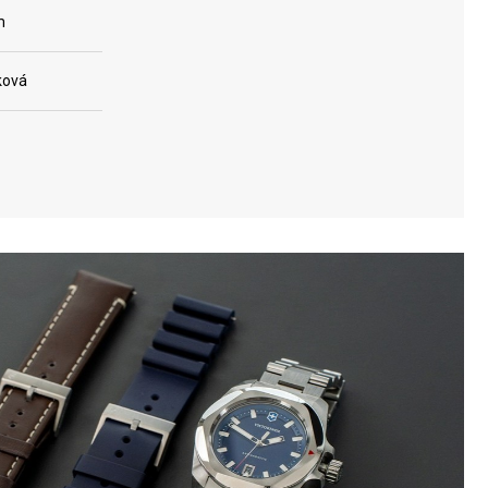
m
ková