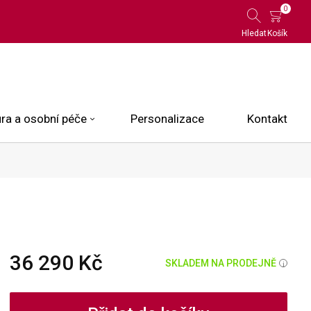
0
Hledat
Košík
ra a osobní péče
Personalizace
Kontakt
 Limited Edition
N.O.X.
ce
36 290 Kč
SKLADEM NA PRODEJNĚ
i