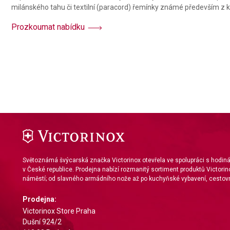
milánského tahu či textilní (paracord) řemínky známé především z ko
Prozkoumat nabídku
Světoznámá švýcarská značka Victorinox otevřela ve spolupráci s hodi
v České republice. Prodejna nabízí rozmanitý sortiment produktů Victorin
náměstí; od slavného armádního nože až po kuchyňské vybavení, cestovn
Prodejna:
Victorinox Store Praha
Dušní 924/2