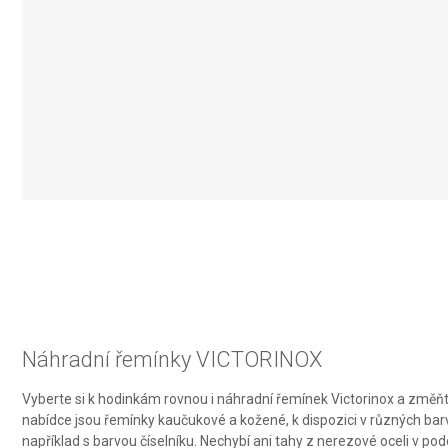
IAB Special Features:
Use precise geolocation data
Identify devices based on information actively requested
Non-IAB processing purposes:
Necessary
Performance
Functional
Advertising
Náhradní řemínky VICTORINOX
Vyberte si k hodinkám rovnou i náhradní řemínek Victorinox a změňte
nabídce jsou řemínky kaučukové a kožené, k dispozici v různých barv
například s barvou číselníku. Nechybí ani tahy z nerezové oceli v 