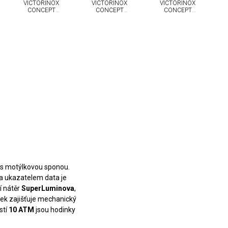
VICTORINOX
VICTORINOX
VICTORINOX
CONCEPT
CONCEPT
CONCEPT
ONE
ONE
ONE
 s motýlkovou sponou.
u a ukazatelem data je
í nátěr
SuperLuminova
,
nek zajišťuje mechanický
stí
1
0 ATM
jsou hodinky