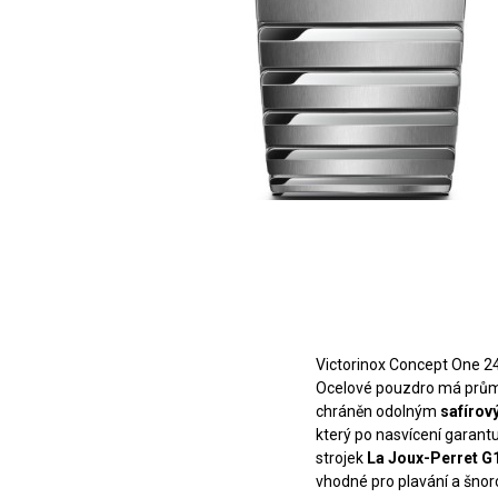
Victorinox Concept One 2
Ocelové pouzdro má prům
chráněn odolným
safírov
který po nasvícení garant
strojek
La Joux-Perret G
vhodné pro plavání a šnor