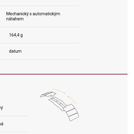
Mechanický s automatickým
nátahem
164,4 g
datum
vý
ná