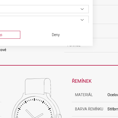
čkový
POHON
ový
HMOTNOST
gs
Deny
ná
FUNKCE
rové
ŘEMÍNEK
MATERIÁL
Ocelo
ta from different sources
BARVA ŘEMÍNKU
Stříbr