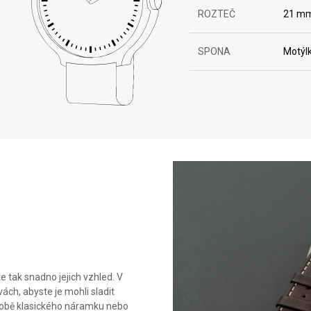
ROZTEČ
21 m
SPONA
Motýl
 tak snadno jejich vzhled. V
ách, abyste je mohli sladit
podobě klasického náramku nebo