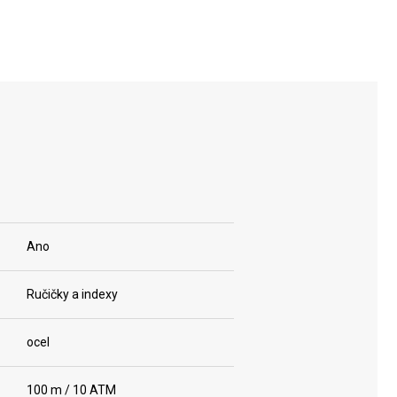
Ano
Ručičky a indexy
ocel
100 m / 10 ATM