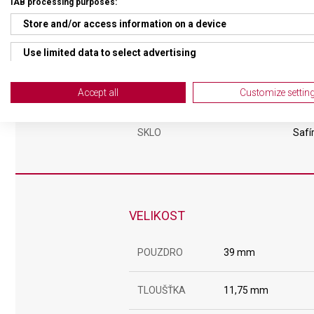
IAB processing purposes:
ČÍSELNÍK
Ruči
Store and/or access information on a device
Use limited data to select advertising
TVAR ČÍSELNÍKU
Kruh
Create profiles for personalised advertising
Accept all
Customize settin
BARVA ČÍSELNÍKU
Čer
Use profiles to select personalised advertising
SKLO
Safí
Create profiles to personalise content
Use profiles to select personalised content
Measure advertising performance
VELIKOST
Measure content performance
POUZDRO
39 mm
Understand audiences through statistics or combinations of da
Develop and improve services
TLOUŠŤKA
11,75 mm
Use limited data to select content