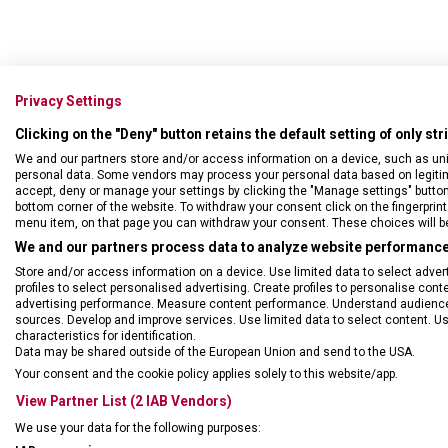
Privacy Settings
Clicking on the "Deny" button retains the default setting of only st
We and our partners store and/or access information on a device, such as un
personal data. Some vendors may process your personal data based on legitimat
accept, deny or manage your settings by clicking the "Manage settings" button or
bottom corner of the website. To withdraw your consent click on the fingerprint 
menu item, on that page you can withdraw your consent. These choices will be 
We and our partners process data to analyze website performance 
DRUH ZBOŽÍ
Hodi
Store and/or access information on a device. Use limited data to select adverti
profiles to select personalised advertising. Create profiles to personalise con
advertising performance. Measure content performance. Understand audiences 
ZÁRUKA
60 m
sources. Develop and improve services. Use limited data to select content. U
characteristics for identification.
Data may be shared outside of the European Union and send to the USA.
TYP HODINEK
Pán
Your consent and the cookie policy applies solely to this website/app.
View Partner List (2 IAB Vendors)
STYL
spor
We use your data for the following purposes: