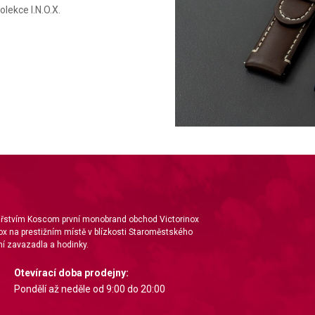
lekce I.N.O.X.
nářstvím Koscom první monobrand obchod Victorinox
ox na prestižním místě v blízkosti Staroměstského
í zavazadla a hodinky.
Otevírací doba prodejny:
Pondělí až neděle od 9:00 do 20:00