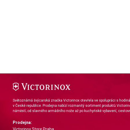
Use limited data to select content
IAB Special Features:
Use precise geolocation data
Identify devices based on information actively requested
Non-IAB processing purposes:
Necessary
Performance
Functional
Advertising
Světoznámá švýcarská značka Victorinox otevřela ve spolupráci s hodi
v České republice. Prodejna nabízí rozmanitý sortiment produktů Victorin
náměstí; od slavného armádního nože až po kuchyňské vybavení, cestovn
Prodejna:
Victorinox Store Praha