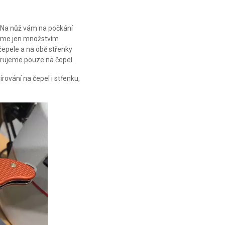
! Na nůž vám na počkání
 jsme jen množstvím
čepele a na obě střenky
írujeme pouze na čepel.
rování na čepel i střenku,