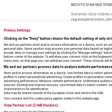
NECHTE SI NA NŮŽ VYG
Švýcarský nůž je vždycky 
vygravírujeme jméno, věno
prostoru, které vámi vybr
nože. Negravírujeme na dř
Privacy Settings
Clicking on the "Deny" button retains the default setting of only st
Při osobní návštěvě zaká
tzn.
dvou umístění
je 590,
We and our partners store and/or access information on a device, such as un
personal data. Some vendors may process your personal data based on legitimat
accept, deny or manage your settings by clicking the "Manage settings" button or
bottom corner of the website. To withdraw your consent click on the fingerprint 
menu item, on that page you can withdraw your consent. These choices will be 
We and our partners process data to analyze website performance 
Store and/or access information on a device. Use limited data to select adverti
profiles to select personalised advertising. Create profiles to personalise con
advertising performance. Measure content performance. Understand audiences 
sources. Develop and improve services. Use limited data to select content. U
characteristics for identification.
Data may be shared outside of the European Union and send to the USA.
Your consent and the cookie policy applies solely to this website/app.
View Partner List (2 IAB Vendors)
We use your data for the following purposes: