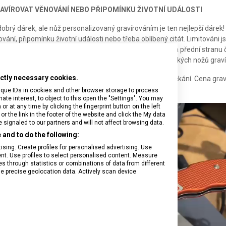
RAVÍROVAT VĚNOVÁNÍ NEBO PŘIPOMÍNKU ŽIVOTNÍ UDÁLOSTI
dobrý dárek, ale nůž personalizovaný gravírováním je ten nejlepší dárek
vání, připomínku životní události nebo třeba oblíbený citát. Limitováni
aný nůž nabízí. Požadovanou gravuru můžeme umístit na přední stranu 
evěné střenky a ani na limitované edice nožů. U kuchyňských nožů grav
rictly necessary cookies.
zku vyřídíme
ten samý den
, zpravidla to zvládáme na počkání. Cena graví
- Kč.
ique IDs in cookies and other browser storage to process
e interest, to object to this open the "Settings". You may
 at any time by clicking the fingerprint button on the left
or the link in the footer of the website and click the My data
signaled to our partners and will not affect browsing data.
and to do the following:
sing. Create profiles for personalised advertising. Use
tent. Use profiles to select personalised content. Measure
through statistics or combinations of data from different
se precise geolocation data. Actively scan device