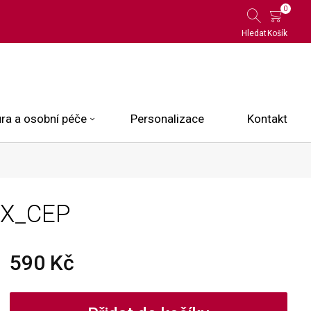
0
Hledat
Košík
ra a osobní péče
Personalizace
Kontakt
 Limited Edition
X_CEP
N.O.X.
ce
590 Kč