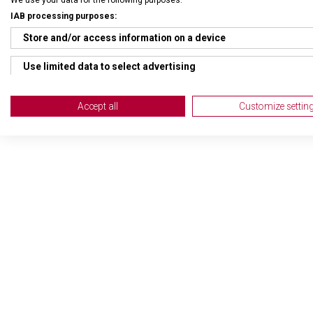
IAB processing purposes:
Store and/or access information on a device
Use limited data to select advertising
Create profiles for personalised advertising
Accept all
Customize settin
Use profiles to select personalised advertising
Create profiles to personalise content
Use profiles to select personalised content
Measure advertising performance
Measure content performance
Understand audiences through statistics or combinations of da
Develop and improve services