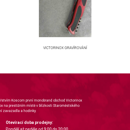
VICTORINOX GRAVÍROVÁNÍ
nářstvím Koscom první monobrand obchod Victorinox
ox na prestižním místě v blízkosti Staroměstského
í zavazadla a hodinky.
Otevírací doba prodejny:
Pondělí až neděle od 9:00 do 20:00