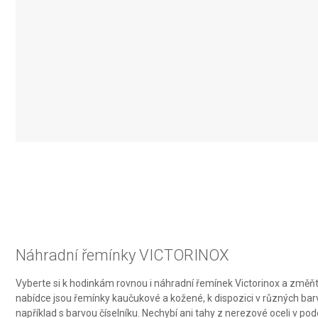
IAB Special Features:
Use precise geolocation data
Identify devices based on information actively requested
Non-IAB processing purposes:
Necessary
Performance
Functional
Advertising
Náhradní řemínky VICTORINOX
Vyberte si k hodinkám rovnou i náhradní řemínek Victorinox a změňte
nabídce jsou řemínky kaučukové a kožené, k dispozici v různých barv
například s barvou číselníku. Nechybí ani tahy z nerezové oceli v 