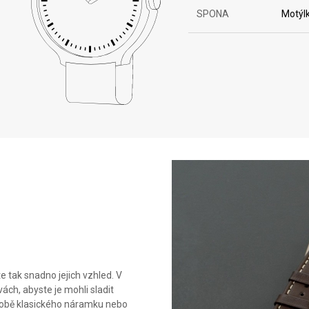
SPONA
Motýl
 tak snadno jejich vzhled. V
ách, abyste je mohli sladit
podobě klasického náramku nebo