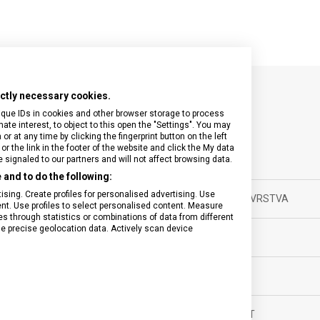
rictly necessary cookies.
SPECIFIKACE PRODUKTU
ique IDs in cookies and other browser storage to process
e interest, to object to this open the "Settings". You may
 at any time by clicking the fingerprint button on the left
or the link in the footer of the website and click the My data
signaled to our partners and will not affect browsing data.
and to do the following:
nky
sing. Create profiles for personalised advertising. Use
ANTIREFLEXNÍ VRSTVA
tent. Use profiles to select personalised content. Measure
through statistics or combinations of data from different
ěsíců
se precise geolocation data. Actively scan device
LUMINISCENCE
ské
POUZDRO
ické
VODOTĚSNOST