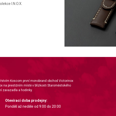
lekce I.N.O.X.
nářstvím Koscom první monobrand obchod Victorinox
ox na prestižním místě v blízkosti Staroměstského
í zavazadla a hodinky.
Otevírací doba prodejny:
Pondělí až neděle od 9:00 do 20:00