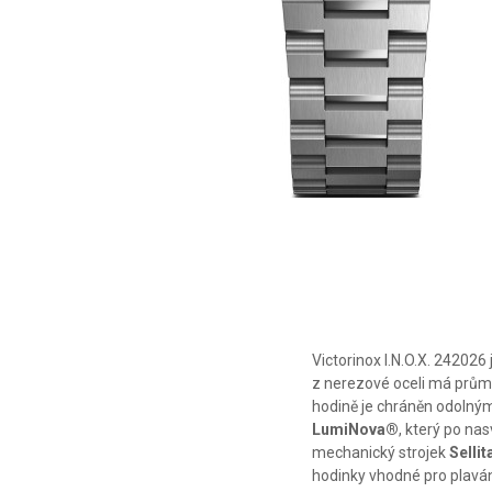
Victorinox I.N.O.X. 2420
z nerezové oceli má prům
hodině je chráněn odoln
LumiNova®
, který po na
mechanický strojek
Selli
hodinky vhodné pro plaván