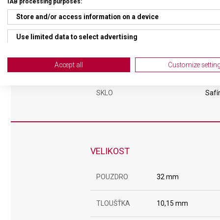
IAB processing purposes:
ČÍSELNÍK
Ruči
Store and/or access information on a device
Use limited data to select advertising
TVAR ČÍSELNÍKU
Kruh
Create profiles for personalised advertising
Accept all
Customize settin
BARVA ČÍSELNÍKU
Mod
Use profiles to select personalised advertising
SKLO
Safí
Create profiles to personalise content
Use profiles to select personalised content
Measure advertising performance
VELIKOST
Measure content performance
POUZDRO
32 mm
Understand audiences through statistics or combinations of da
Develop and improve services
TLOUŠŤKA
10,15 mm
Use limited data to select content