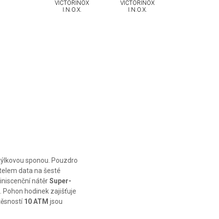
VICTORINOX
VICTORINOX
I.N.O.X.
I.N.O.X.
týlkovou sponou. Pouzdro
atelem data na šesté
miniscenční nátěr
Super-
. Pohon hodinek zajišťuje
těsností
10 ATM
jsou