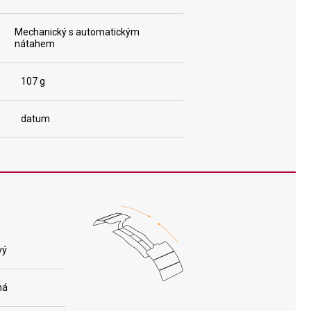
Mechanický s automatickým
nátahem
107 g
datum
vý
ná