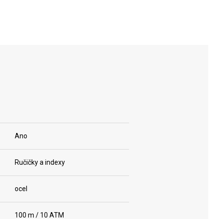
Ano
Ručičky a indexy
ocel
100 m / 10 ATM