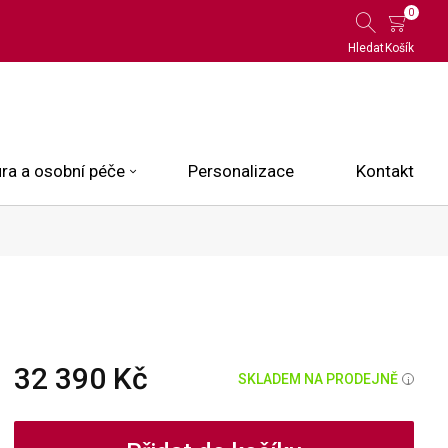
0
Hledat
Košík
ra a osobní péče
Personalizace
Kontakt
 Limited Edition
N.O.X.
ce
32 390 Kč
SKLADEM NA PRODEJNĚ
i