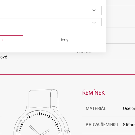
čkový
POHON
ový
HMOTNOST
gs
Deny
rá
FUNKCE
rové
ŘEMÍNEK
MATERIÁL
Ocelo
ta from different sources
BARVA ŘEMÍNKU
Stříbr