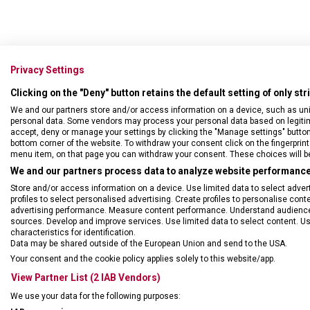
Privacy Settings
Clicking on the "Deny" button retains the default setting of only st
We and our partners store and/or access information on a device, such as un
personal data. Some vendors may process your personal data based on legitimat
accept, deny or manage your settings by clicking the "Manage settings" button or
bottom corner of the website. To withdraw your consent click on the fingerprint 
menu item, on that page you can withdraw your consent. These choices will be 
We and our partners process data to analyze website performance 
DRUH ZBOŽÍ
Hodi
Store and/or access information on a device. Use limited data to select adverti
profiles to select personalised advertising. Create profiles to personalise con
advertising performance. Measure content performance. Understand audiences 
ZÁRUKA
60 m
sources. Develop and improve services. Use limited data to select content. U
characteristics for identification.
Data may be shared outside of the European Union and send to the USA.
TYP HODINEK
Dám
Your consent and the cookie policy applies solely to this website/app.
View Partner List (2 IAB Vendors)
STYL
klas
We use your data for the following purposes: