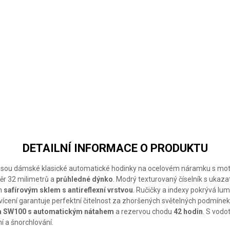
DETAILNÍ INFORMACE O PRODUKTU
26 jsou dámské klasické automatické hodinky na ocelovém náramku s mo
ěr 32 milimetrů a
průhledné dýnko
. Modrý texturovaný číselník s ukaz
ým
safírovým sklem s antireflexní vrstvou
. Ručičky a indexy pokrývá lu
svícení garantuje perfektní čitelnost za zhoršených světelných podmínek
ta SW100 s automatickým nátahem
a rezervou chodu
42 hodin
. S vodo
í a šnorchlování.