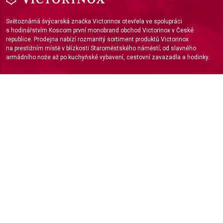
Světoznámá švýcarská značka Victorinox otevřela ve spolupráci
s hodinářstvím Koscom první monobrand obchod Victorinox v České
republice. Prodejna nabízí rozmanitý sortiment produktů Victorinox
na prestižním místě v blízkosti Staroměstského náměstí; od slavného
armádního nože až po kuchyňské vybavení, cestovní zavazadla a hodinky.
Prodejna:
Victorinox Store Praha
Dušní 924/2
110 00 Praha 1
info@vxstore.cz
Otevírací doba prodejny:
Pondělí až neděle od 9:00 do 20:00
O nákupu
Kontakt
Reklamace
Obchodní podmínky
Odstoupení od smlouvy
GDPR