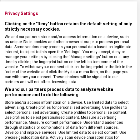
SKLO
Safírové
Privacy Settings
ANTIREFLEXNÍ VRSTVA
Ano
Clicking on the "Deny" button retains the default setting of only
strictly necessary cookies.
We and our partners store and/or access information on a device, such
LUMINISCENCE
Ručičky a indexy
as unique IDs in cookies and other browser storage to process personal
data. Some vendors may process your personal data based on legitimate
interest, to object to this open the "Settings". You may accept, deny or
POUZDRO
ocel
manage your settings by clicking the "Manage settings" button or at any
time by clicking the fingerprint button on the left bottom corner of the
website. To withdraw your consent click on the fingerprint or the link in the
footer of the website and click the My data menu item, on that page you
VODOTĚSNOST
200 m / 20 ATM
can withdraw your consent. These choices will be signaled to our
partners and will not affect browsing data.
We and our partners process data to analyze website
POHON
Bateriový
performance and to do the following:
Store and/or access information on a device. Use limited data to select
HMOTNOST
108 g
advertising. Create profiles for personalised advertising. Use profiles to
select personalised advertising. Create profiles to personalise content.
Use profiles to select personalised content. Measure advertising
performance. Measure content performance. Understand audiences
FUNKCE
datum, šroubovací korunka
through statistics or combinations of data from different sources.
Develop and improve services. Use limited data to select content. Use
precise geolocation data. Actively scan device characteristics for