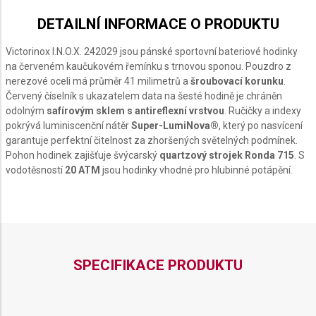
DETAILNÍ INFORMACE O PRODUKTU
Victorinox I.N.O.X. 242029 jsou pánské sportovní bateriové hodinky
na červeném kaučukovém řemínku s trnovou sponou. Pouzdro z
nerezové oceli má průměr 41 milimetrů a
šroubovací korunku
.
Červený číselník s ukazatelem data na šesté hodině je chráněn
odolným
safírovým sklem s antireflexní vrstvou
. Ručičky a indexy
pokrývá luminiscenční nátěr
Super-LumiNova®
, který po nasvícení
garantuje perfektní čitelnost za zhoršených světelných podmínek.
Pohon hodinek zajišťuje švýcarský
quartzový strojek Ronda 715
. S
vodotěsností
20 ATM
jsou hodinky vhodné pro hlubinné potápění.
SPECIFIKACE PRODUKTU