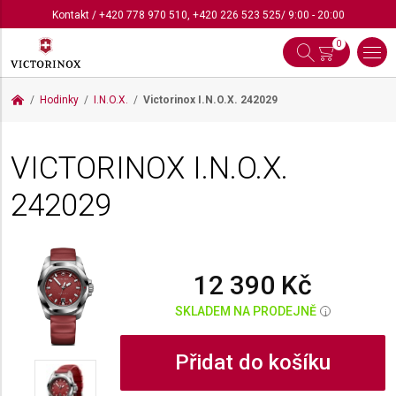
Kontakt
/
+420 778 970 510
,
+420 226 523 525
/ 9:00 - 20:00
0
Hodinky
I.N.O.X.
Victorinox I.N.O.X.
242029
VICTORINOX I.N.O.X.
242029
12 390 Kč
SKLADEM NA PRODEJNĚ
i
Přidat do košíku