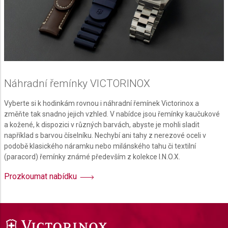
Náhradní řemínky VICTORINOX
Vyberte si k hodinkám rovnou i náhradní řemínek Victorinox a
změňte tak snadno jejich vzhled. V nabídce jsou řemínky kaučukové
a kožené, k dispozici v různých barvách, abyste je mohli sladit
například s barvou číselníku. Nechybí ani tahy z nerezové oceli v
podobě klasického náramku nebo milánského tahu či textilní
(paracord) řemínky známé především z kolekce I.N.O.X.
Prozkoumat nabídku