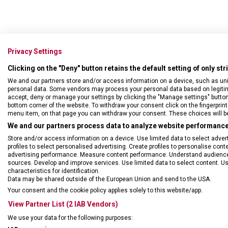
Privacy Settings
Clicking on the "Deny" button retains the default setting of only st
We and our partners store and/or access information on a device, such as un
personal data. Some vendors may process your personal data based on legitimat
accept, deny or manage your settings by clicking the "Manage settings" button or
bottom corner of the website. To withdraw your consent click on the fingerprint 
menu item, on that page you can withdraw your consent. These choices will be 
We and our partners process data to analyze website performance 
DRUH ZBOŽÍ
Hodi
Store and/or access information on a device. Use limited data to select adverti
profiles to select personalised advertising. Create profiles to personalise con
advertising performance. Measure content performance. Understand audiences 
ZÁRUKA
60 m
sources. Develop and improve services. Use limited data to select content. U
characteristics for identification.
Data may be shared outside of the European Union and send to the USA.
TYP HODINEK
Dám
Your consent and the cookie policy applies solely to this website/app.
View Partner List (2 IAB Vendors)
STYL
spor
We use your data for the following purposes: