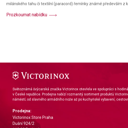
milánského tahu či textilní (paracord) řemínky známé především z ko
Prozkoumat nabídku
Světoznámá švýcarská značka Victorinox otevřela ve spolupráci s hodi
v České republice. Prodejna nabízí rozmanitý sortiment produktů Victorin
náměstí; od slavného armádního nože až po kuchyňské vybavení, cestovn
Prodejna:
Victorinox Store Praha
Dušní 924/2