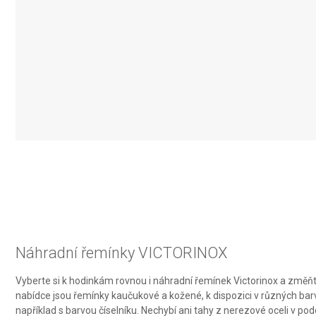
IAB Special Features:
Use precise geolocation data
Identify devices based on information actively requested
Non-IAB processing purposes:
Necessary
Performance
Functional
Advertising
Náhradní řemínky VICTORINOX
Vyberte si k hodinkám rovnou i náhradní řemínek Victorinox a změňte
nabídce jsou řemínky kaučukové a kožené, k dispozici v různých barv
například s barvou číselníku. Nechybí ani tahy z nerezové oceli v 