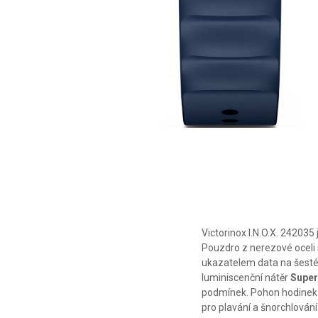
Victorinox I.N.O.X. 2420
Pouzdro z nerezové oceli 
ukazatelem data na šesté
luminiscenční nátěr
Supe
podmínek. Pohon hodinek 
pro plavání a šnorchlování