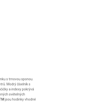
nku s trnovou sponou.
rů. Modrý číselník s
učičky a indexy pokrývá
šených světelných
ATM
jsou hodinky vhodné