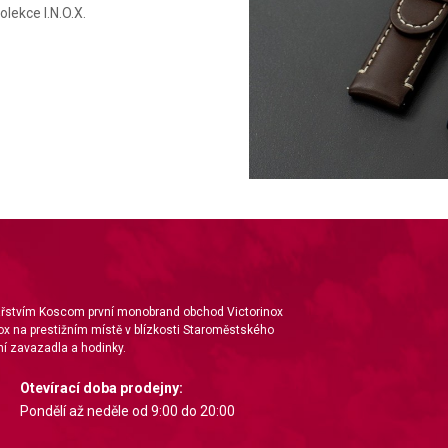
lekce I.N.O.X.
nářstvím Koscom první monobrand obchod Victorinox
ox na prestižním místě v blízkosti Staroměstského
í zavazadla a hodinky.
Otevírací doba prodejny:
Pondělí až neděle od 9:00 do 20:00