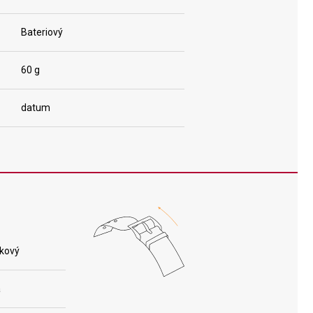
Bateriový
60 g
datum
kový
á