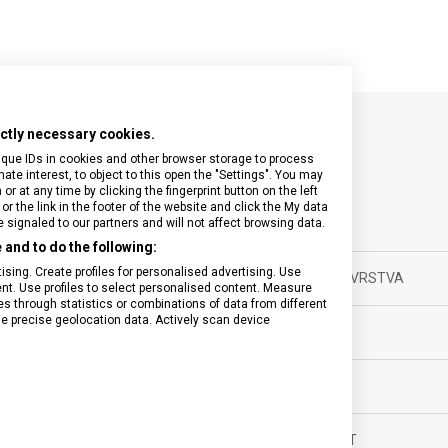
rictly necessary cookies.
SPECIFIKACE PRODUKTU
ique IDs in cookies and other browser storage to process
e interest, to object to this open the "Settings". You may
 at any time by clicking the fingerprint button on the left
or the link in the footer of the website and click the My data
signaled to our partners and will not affect browsing data.
and to do the following:
nky
sing. Create profiles for personalised advertising. Use
ANTIREFLEXNÍ VRSTVA
tent. Use profiles to select personalised content. Measure
through statistics or combinations of data from different
ěsíců
se precise geolocation data. Actively scan device
LUMINISCENCE
ské
POUZDRO
tovní
VODOTĚSNOST