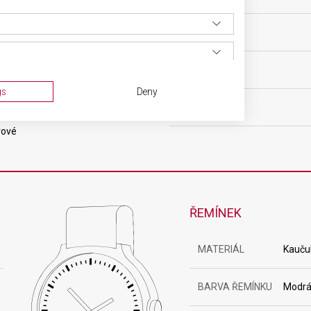
čkový
POHON
ový
HMOTNOST
gs
Deny
rá
FUNKCE
rové
ŘEMÍNEK
MATERIÁL
Kauču
ta from different sources
BARVA ŘEMÍNKU
Modr