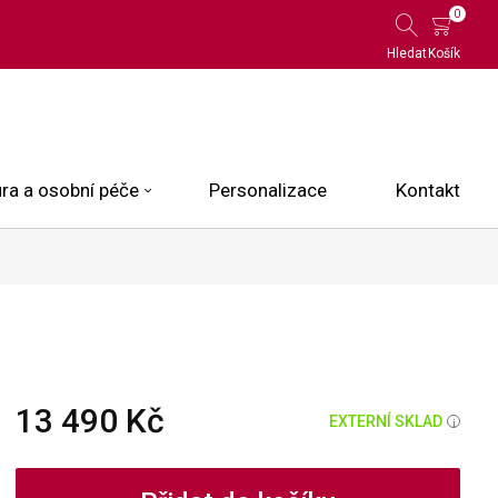
0
Hledat
Košík
ra a osobní péče
Personalizace
Kontakt
 Limited Edition
N.O.X.
ce
13 490 Kč
EXTERNÍ SKLAD
i