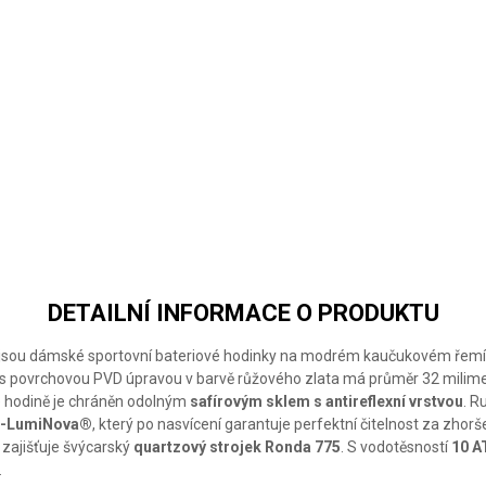
DETAILNÍ INFORMACE O PRODUKTU
35 jsou dámské sportovní bateriové hodinky na modrém kaučukovém řemí
s povrchovou PVD úpravou v barvě růžového zlata má průměr 32 milimet
 hodině je chráněn odolným
safírovým sklem s antireflexní vrstvou
. R
r-LumiNova®
, který po nasvícení garantuje perfektní čitelnost za zhor
zajišťuje švýcarský
quartzový strojek Ronda 775
. S vodotěsností
10 
.