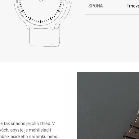
SPONA
Trnov
 tak snadno jejich vzhled. V
ách, abyste je mohli sladit
podobě klasického náramku nebo