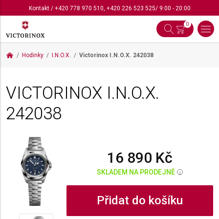
Kontakt
/
+420 778 970 510
,
+420 226 523 525
/ 9:00 - 20:00
0
Hodinky
I.N.O.X.
Victorinox I.N.O.X.
242038
VICTORINOX I.N.O.X.
242038
16 890 Kč
SKLADEM NA PRODEJNĚ
i
Přidat do košíku