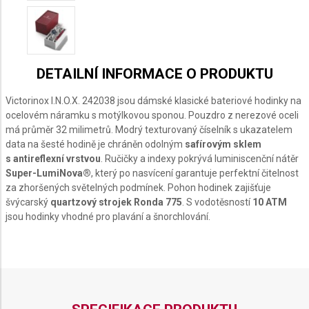
DETAILNÍ INFORMACE O PRODUKTU
Victorinox I.N.O.X. 242038 jsou dámské klasické bateriové hodinky na
ocelovém náramku s motýlkovou sponou. Pouzdro z nerezové oceli
má průměr 32 milimetrů. Modrý texturovaný číselník s ukazatelem
data na šesté hodině je chráněn odolným
safírovým sklem
s antireflexní vrstvou
. Ručičky a indexy pokrývá luminiscenční nátěr
Super-LumiNova®
, který po nasvícení garantuje perfektní čitelnost
za zhoršených světelných podmínek. Pohon hodinek zajišťuje
švýcarský
quartzový strojek Ronda 775
. S vodotěsností
10 ATM
jsou hodinky vhodné pro plavání a šnorchlování.