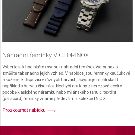
Náhradní řemínky VICTORINOX
Vyberte si k hodinkám rovnou i náhradní řemínek Victorinox a
změňte tak snadno jejich vzhled. V nabídce jsou řemínky kaučukové
a kožené, k dispozici v různých barvách, abyste je mohli sladit
například s barvou číselníku. Nechybí ani tahy z nerezové oceli v
podobě klasického náramku nebo milánského tahu či textilní
(paracord) řemínky známé především z kolekce I.N.O.X.
Prozkoumat nabídku