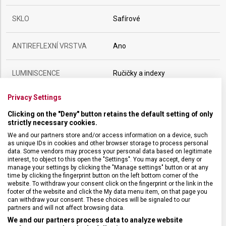
SKLO
Safírové
ANTIREFLEXNÍ VRSTVA
Ano
LUMINISCENCE
Ručičky a indexy
Privacy Settings
POUZDRO
ocel
Clicking on the "Deny" button retains the default setting of only
strictly necessary cookies.
VODOTĚSNOST
100 m / 10 ATM
We and our partners store and/or access information on a device, such
as unique IDs in cookies and other browser storage to process personal
data. Some vendors may process your personal data based on legitimate
POHON
Bateriový
interest, to object to this open the "Settings". You may accept, deny or
manage your settings by clicking the "Manage settings" button or at any
time by clicking the fingerprint button on the left bottom corner of the
HMOTNOST
90 g
website. To withdraw your consent click on the fingerprint or the link in the
footer of the website and click the My data menu item, on that page you
can withdraw your consent. These choices will be signaled to our
partners and will not affect browsing data.
FUNKCE
datum
We and our partners process data to analyze website