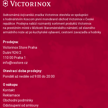
Světoznámá švýcarská značka Victorinox otevřela ve spolupráci
s hodinářstvím Koscom první monobrand obchod Victorinox v České
republice. Prodejna nabízí rozmanitý sortiment produktů Victorinox
na prestižním místě v blízkosti Staroměstského náměstí; od slavného
armádního nože až po kuchyňské vybavení, cestovní zavazadla a hodinky.
Prodejna:
Victorinox Store Praha
Dušní 924/2
110 00 Praha 1
info@vxstore.cz
Otevírací doba prodejny:
Pondělí až neděle od 9:00 do 20:00
O nákupu
Kontakt
Reklamace
Obchodní podmínky
Odstoupení od smlouvy