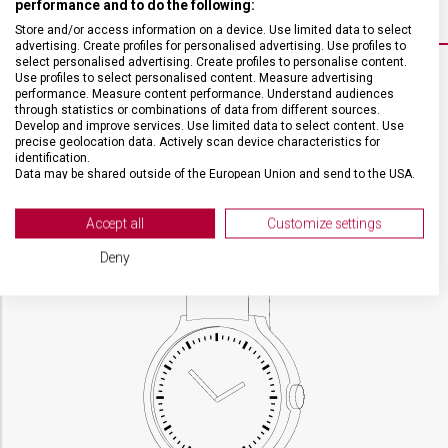
performance and to do the following:
Store and/or access information on a device. Use limited data to select
advertising. Create profiles for personalised advertising. Use profiles to
select personalised advertising. Create profiles to personalise content.
Use profiles to select personalised content. Measure advertising
performance. Measure content performance. Understand audiences
VELIKOST
through statistics or combinations of data from different sources.
Develop and improve services. Use limited data to select content. Use
precise geolocation data. Actively scan device characteristics for
POUZDRO
32 mm
identification.
Data may be shared outside of the European Union and send to the USA.
Your consent and the cookie policy applies solely to this website/app.
TLOUŠŤKA
9,05 mm
View Partner List (2 IAB Vendors)
Accept all
Customize settings
We use your data for the following purposes:
Deny
IAB processing purposes:
Store and/or access information on a device
Use limited data to select advertising
Create profiles for personalised advertising
Use profiles to select personalised
advertising