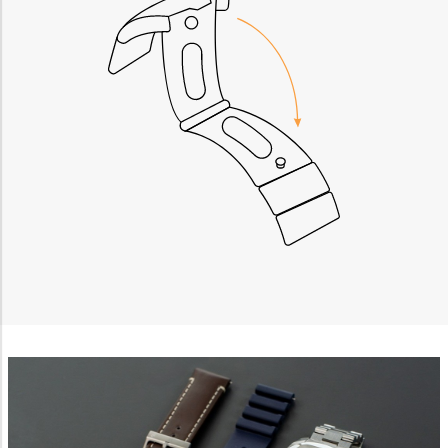
Non-IAB processing purposes:
Necessary
Performance
Functional
Advertising