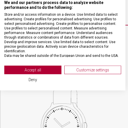
We and our partners process data to analyze website
FUNKCE
datum, stopky
performance and to do the following:
Store and/or access information on a device. Use limited data to select
advertising. Create profiles for personalised advertising. Use profiles to
select personalised advertising. Create profiles to personalise content.
Use profiles to select personalised content. Measure advertising
performance. Measure content performance. Understand audiences
through statistics or combinations of data from different sources.
VELIKOST
Develop and improve services. Use limited data to select content. Use
precise geolocation data. Actively scan device characteristics for
identification.
Data may be shared outside of the European Union and send to the USA.
POUZDRO
43 mm
Your consent and the cookie policy applies solely to this website/app.
View Partner List (2 IAB Vendors)
Accept all
Customize settings
TLOUŠŤKA
12,7 mm
We use your data for the following purposes:
Deny
IAB processing purposes:
Store and/or access information on a device
Use limited data to select advertising
Create profiles for personalised advertising
Use profiles to select personalised