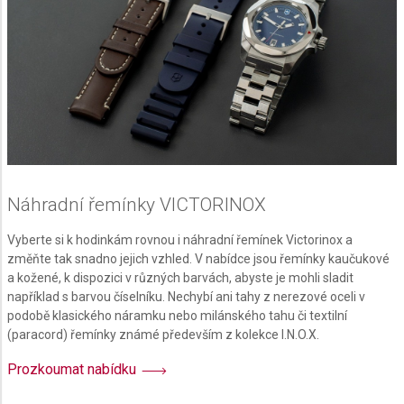
Náhradní řemínky VICTORINOX
Vyberte si k hodinkám rovnou i náhradní řemínek Victorinox a
změňte tak snadno jejich vzhled. V nabídce jsou řemínky kaučukové
a kožené, k dispozici v různých barvách, abyste je mohli sladit
například s barvou číselníku. Nechybí ani tahy z nerezové oceli v
podobě klasického náramku nebo milánského tahu či textilní
(paracord) řemínky známé především z kolekce I.N.O.X.
Prozkoumat nabídku