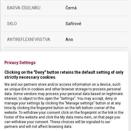
BARVA ČÍSELNÍKU
Černá
SKLO
Safírové
ANTIREFLEXNÍ VRSTVA
Ano
LUMINISCENCE
Ručičky a indexy
Privacy Settings
POUZDRO
ocel, PVD
Clicking on the "Deny" button retains the default setting of only
strictly necessary cookies.
We and our partners store and/or access information on a device, such
VODOTĚSNOST
100 m / 10 ATM
as unique IDs in cookies and other browser storage to process personal
data. Some vendors may process your personal data based on legitimate
interest, to object to this open the "Settings". You may accept, deny or
POHON
Bateriový
manage your settings by clicking the "Manage settings" button or at any
time by clicking the fingerprint button on the left bottom corner of the
website. To withdraw your consent click on the fingerprint or the link in the
footer of the website and click the My data menu item, on that page you
HMOTNOST
12 g
can withdraw your consent. These choices will be signaled to our
partners and will not affect browsing data.