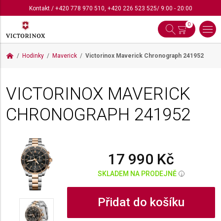
Kontakt
/
+420 778 970 510
,
+420 226 523 525
/ 9:00 - 20:00
0
Hodinky
Maverick
Victorinox Maverick Chronograph
241952
VICTORINOX MAVERICK
CHRONOGRAPH
241952
17 990 Kč
SKLADEM NA PRODEJNĚ
i
Přidat do košíku