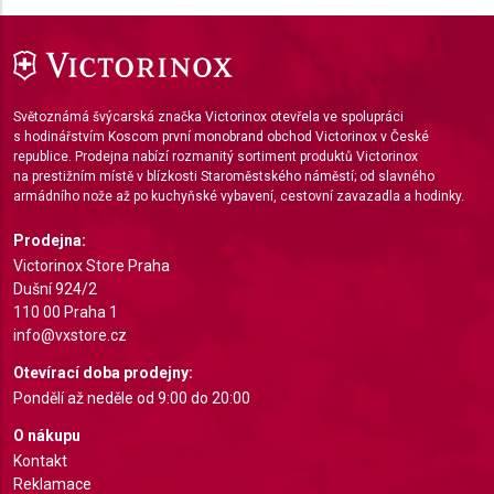
Světoznámá švýcarská značka Victorinox otevřela ve spolupráci
s hodinářstvím Koscom první monobrand obchod Victorinox v České
republice. Prodejna nabízí rozmanitý sortiment produktů Victorinox
na prestižním místě v blízkosti Staroměstského náměstí; od slavného
armádního nože až po kuchyňské vybavení, cestovní zavazadla a hodinky.
Prodejna:
Victorinox Store Praha
Dušní 924/2
110 00 Praha 1
info@vxstore.cz
Otevírací doba prodejny:
Pondělí až neděle od 9:00 do 20:00
O nákupu
Kontakt
Reklamace