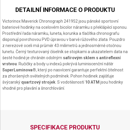
DETAILNÍ INFORMACE O PRODUKTU
Victorinox Maverick Chronograph 241952 jsou pánské sportovní
bateriové hodinky na ocelovém bicolor náramku s překlápěcí sponou.
Prostřední řada náramku, luneta, korunka a tlačítka chronografu
disponují povrchovou PVD úpravou v barvě růžového zlata. Pouzdro
z nerezové oceli má průměr 43 milimetrů a jednosměrně otočnou
lunetu. Černý texturovaný číselník se stopkami a ukazatelem data na
šesté hodině je chráněn odolným
safírovým sklem s antireflexní
vrstvou
. Ručičky a body u indexů pokrývá luminiscenční nátěr
SuperLuminova®
, který po nasvícení garantuje perfektní čitelnost
za zhoršených světelných podmínek. Pohon hodinek zajišťuje
švýcarský
quartzový strojek
. S vodotěsností
10 ATM
jsou hodinky
vhodné pro plavání a šnorchlování.
SPECIFIKACE PRODUKTU