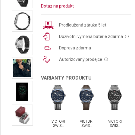
Dotaz na produkt
Prodloužená záruka 5 let
Doživotní výměna baterie zdarma
i
Doprava zdarma
Autorizovaný prodejce
i
VARIANTY PRODUKTU
VICTORINOX
VICTORINOX
VICTORINOX
SWISS
SWISS
SWISS
ARMY
ARMY
ARMY