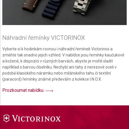
Náhradní řemínky VICTORINOX
Vyberte si k hodinkám rovnou i náhradní řemínek Victorinox a
změňte tak snadno jejich vzhled. V nabídce jsou řemínky kaučukové
a kožené, k dispozici v různých barvách, abyste je mohli sladit
například s barvou číselníku. Nechybí ani tahy z nerezové oceli v
podobě klasického náramku nebo milánského tahu či textilní
(paracord) řemínky známé především z kolekce I.N.O.X.
Prozkoumat nabídku