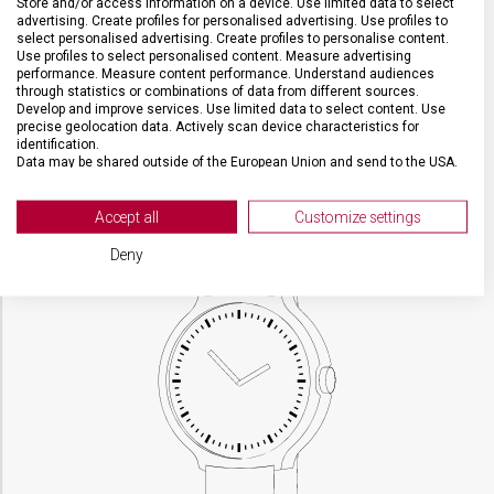
Store and/or access information on a device. Use limited data to select
advertising. Create profiles for personalised advertising. Use profiles to
select personalised advertising. Create profiles to personalise content.
VELIKOST
Use profiles to select personalised content. Measure advertising
performance. Measure content performance. Understand audiences
through statistics or combinations of data from different sources.
Develop and improve services. Use limited data to select content. Use
POUZDRO
42 mm
precise geolocation data. Actively scan device characteristics for
identification.
Data may be shared outside of the European Union and send to the USA.
TLOUŠŤKA
11 mm
Your consent and the cookie policy applies solely to this website/app.
View Partner List (2 IAB Vendors)
Accept all
Customize settings
We use your data for the following purposes:
Deny
IAB processing purposes:
Store and/or access information on a device
Use limited data to select advertising
Create profiles for personalised advertising
Use profiles to select personalised
advertising