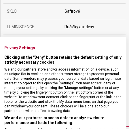
SKLO
Safírové
LUMINISCENCE
Ručičky a indexy
POUZDRO
ocel
Privacy Settings
Clicking on the "Deny" button retains the default setting of only
VODOTĚSNOST
100 m / 10 ATM
strictly necessary cookies.
We and our partners store and/or access information on a device, such
POHON
Bateriový
as unique IDs in cookies and other browser storage to process personal
data. Some vendors may process your personal data based on legitimate
interest, to object to this open the "Settings". You may accept, deny or
manage your settings by clicking the "Manage settings" button or at any
HMOTNOST
95 g
time by clicking the fingerprint button on the left bottom corner of the
website. To withdraw your consent click on the fingerprint or the link in the
footer of the website and click the My data menu item, on that page you
FUNKCE
datum, den v týdnu
can withdraw your consent. These choices will be signaled to our
partners and will not affect browsing data.
We and our partners process data to analyze website
performance and to do the following: