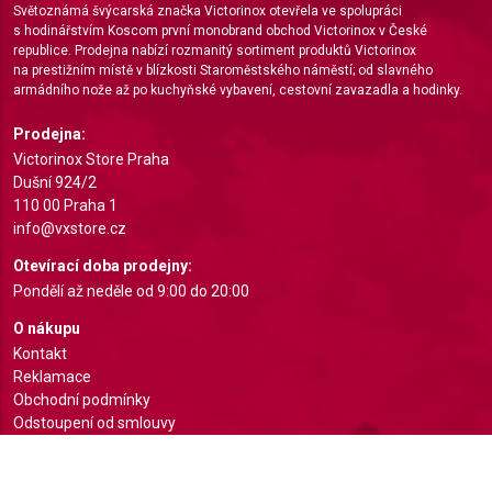
Světoznámá švýcarská značka Victorinox otevřela ve spolupráci
s hodinářstvím Koscom první monobrand obchod Victorinox v České
republice. Prodejna nabízí rozmanitý sortiment produktů Victorinox
na prestižním místě v blízkosti Staroměstského náměstí; od slavného
armádního nože až po kuchyňské vybavení, cestovní zavazadla a hodinky.
Prodejna:
Victorinox Store Praha
Dušní 924/2
110 00 Praha 1
info@vxstore.cz
Otevírací doba prodejny:
Pondělí až neděle od 9:00 do 20:00
O nákupu
Kontakt
Reklamace
Obchodní podmínky
Odstoupení od smlouvy
GDPR
Zpětný odběr