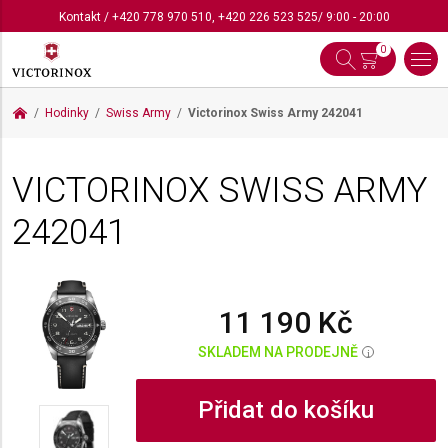
Kontakt
/
+420 778 970 510
,
+420 226 523 525
/ 9:00 - 20:00
0
Hodinky
Swiss Army
Victorinox Swiss Army
242041
VICTORINOX SWISS ARMY
242041
11 190 Kč
SKLADEM NA PRODEJNĚ
i
Přidat do košíku