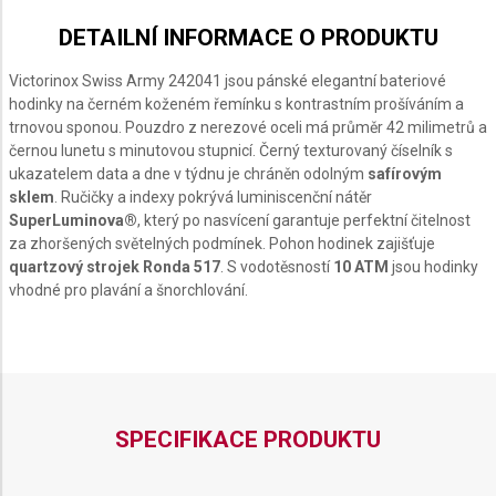
DETAILNÍ INFORMACE O PRODUKTU
Victorinox Swiss Army 242041 jsou pánské elegantní bateriové
hodinky na černém koženém řemínku s kontrastním prošíváním a
trnovou sponou. Pouzdro z nerezové oceli má průměr 42 milimetrů a
černou lunetu s minutovou stupnicí. Černý texturovaný číselník s
ukazatelem data a dne v týdnu je chráněn odolným
safírovým
sklem
. Ručičky a indexy pokrývá luminiscenční nátěr
SuperLuminova®
, který po nasvícení garantuje perfektní čitelnost
za zhoršených světelných podmínek. Pohon hodinek zajišťuje
quartzový strojek Ronda 517
. S vodotěsností
10 ATM
jsou hodinky
vhodné pro plavání a šnorchlování.
SPECIFIKACE PRODUKTU