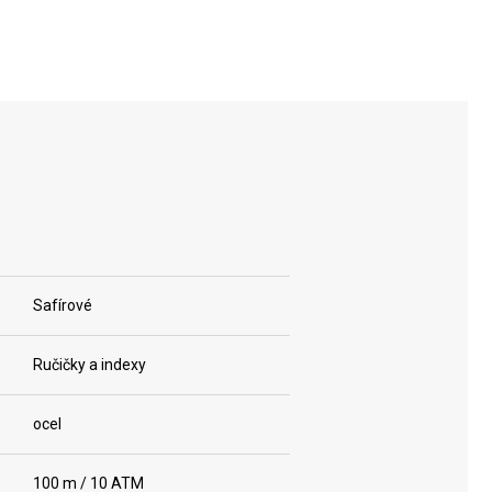
Safírové
Ručičky a indexy
ocel
100 m / 10 ATM