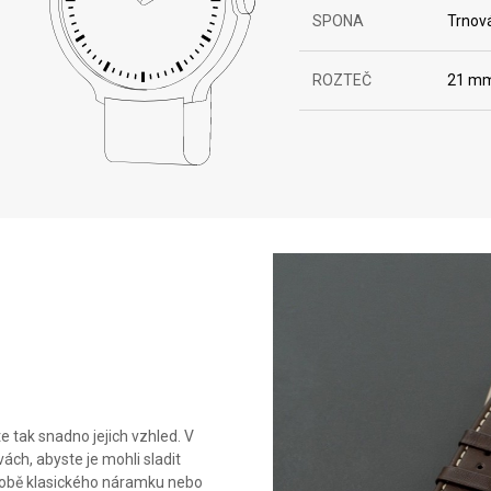
SPONA
Trnov
ROZTEČ
21 m
 tak snadno jejich vzhled. V
ách, abyste je mohli sladit
podobě klasického náramku nebo