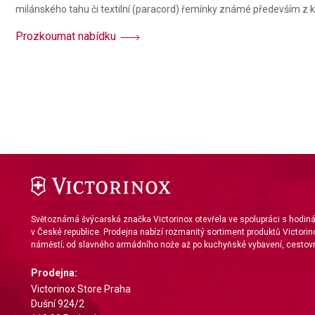
milánského tahu či textilní (paracord) řemínky známé především z ko
Prozkoumat nabídku
Světoznámá švýcarská značka Victorinox otevřela ve spolupráci s hodi
v České republice. Prodejna nabízí rozmanitý sortiment produktů Victorin
náměstí; od slavného armádního nože až po kuchyňské vybavení, cestovn
Prodejna:
Victorinox Store Praha
Dušní 924/2