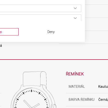
tovní
POHON
čkový
HMOTNOST
gs
Deny
ový
FUNKCE
ná
ŘEMÍNEK
MATERIÁL
Kauču
ta from different sources
BARVA ŘEMÍNKU
Černá