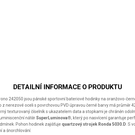
VICTORINOX
VICTORINOX
VICTORINOX
SWISS ARMY
SWISS ARMY
SWISS ARMY
CHRONO
CHRONO
CHRONO
DETAILNÍ INFORMACE O PRODUKTU
rono 242050 jsou pánské sportovní bateriové hodinky na oranžovo-č
o z nerezové oceli s povrchovou PVD úpravou černé barvy má průměr 42
rný texturovaný číselník s ukazatelem data a stopkami je chráněn odo
luminiscenční nátěr
SuperLuminova®
, který po nasvícení garantuje perf
dmínek. Pohon hodinek zajišťuje
quartzový strojek Ronda 5030.D
. S 
í a šnorchlování.