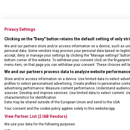
Privacy Settings
Clicking on the "Deny" button retains the default setting of only st
We and our partners store and/or access information on a device, such as un
personal data. Some vendors may process your personal data based on legitimat
accept, deny or manage your settings by clicking the "Manage settings" button or
bottom corner of the website. To withdraw your consent click on the fingerprint 
menu item, on that page you can withdraw your consent. These choices will be 
We and our partners process data to analyze website performance 
DRUH ZBOŽÍ
Hodi
Store and/or access information on a device. Use limited data to select adverti
profiles to select personalised advertising. Create profiles to personalise con
advertising performance. Measure content performance. Understand audiences 
VÝMĚNA BATERIE ZDARMA
Ano
sources. Develop and improve services. Use limited data to select content. U
characteristics for identification.
Data may be shared outside of the European Union and send to the USA.
ZÁRUKA
60 m
Your consent and the cookie policy applies solely to this website/app.
View Partner List (2 IAB Vendors)
TYP HODINEK
Pán
We use your data for the following purposes: