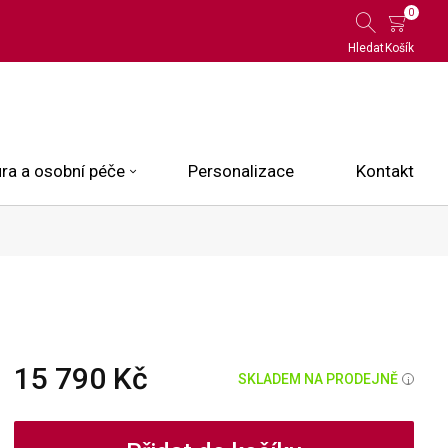
0
Hledat
Košík
ra a osobní péče
Personalizace
Kontakt
 Limited Edition
N.O.X.
ce
15 790 Kč
SKLADEM NA PRODEJNĚ
i