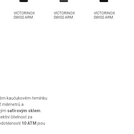
VICTORINOX
VICTORINOX
VICTORINOX
SWISS ARMY
SWISS ARMY
SWISS ARMY
CHRONO
CHRONO
CHRONO
erném kaučukovém řemínku
 milimetrů a
lným
safírovým sklem
.
ektní čitelnost za
vodotěsností
10 ATM
jsou