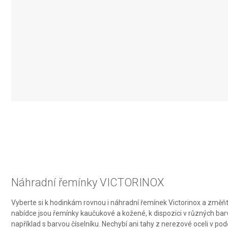
IAB Special Features:
Use precise geolocation data
Identify devices based on information actively requested
Non-IAB processing purposes:
Necessary
Performance
Functional
Advertising
Náhradní řemínky VICTORINOX
Vyberte si k hodinkám rovnou i náhradní řemínek Victorinox a změňte
nabídce jsou řemínky kaučukové a kožené, k dispozici v různých barv
například s barvou číselníku. Nechybí ani tahy z nerezové oceli v 