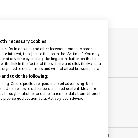
rictly necessary cookies.
SPECIFIKACE PRODUKTU
ique IDs in cookies and other browser storage to process
e interest, to object to this open the "Settings". You may
 at any time by clicking the fingerprint button on the left
or the link in the footer of the website and click the My data
signaled to our partners and will not affect browsing data.
and to do the following:
nky
sing. Create profiles for personalised advertising. Use
SKLO
tent. Use profiles to select personalised content. Measure
through statistics or combinations of data from different
se precise geolocation data. Actively scan device
LUMINISCENCE
ěsíců
POUZDRO
ské
VODOTĚSNOST