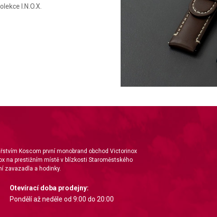
lekce I.N.O.X.
nářstvím Koscom první monobrand obchod Victorinox
ox na prestižním místě v blízkosti Staroměstského
í zavazadla a hodinky.
Otevírací doba prodejny:
Pondělí až neděle od 9:00 do 20:00