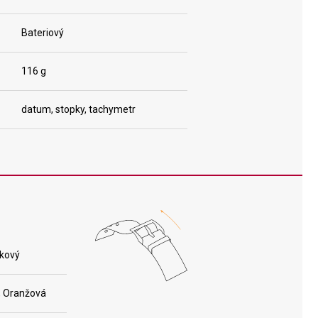
Bateriový
116 g
datum, stopky, tachymetr
kový
, Oranžová