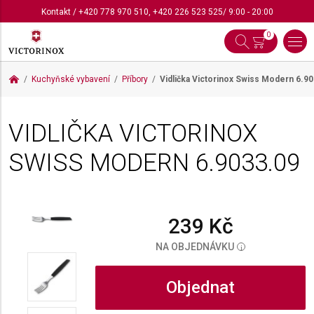
Kontakt
/
+420 778 970 510
,
+420 226 523 525
/ 9:00 - 20:00
0
Kuchyňské vybavení
Příbory
Vidlička Victorinox Swiss Modern
6.90
VIDLIČKA VICTORINOX
SWISS MODERN
6.9033.09
239 Kč
NA OBJEDNÁVKU
i
Objednat