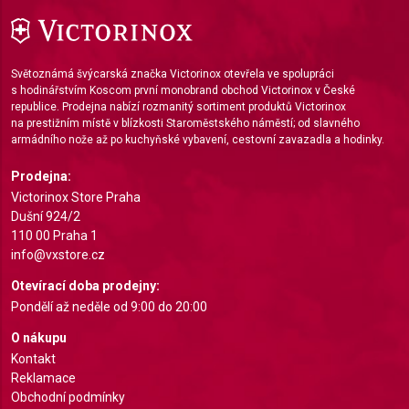
Use limited data to select advertising
Create profiles for personalised advertising
Světoznámá švýcarská značka Victorinox otevřela ve spolupráci
s hodinářstvím Koscom první monobrand obchod Victorinox v České
Use profiles to select personalised
republice. Prodejna nabízí rozmanitý sortiment produktů Victorinox
advertising
na prestižním místě v blízkosti Staroměstského náměstí; od slavného
armádního nože až po kuchyňské vybavení, cestovní zavazadla a hodinky.
Create profiles to personalise content
Prodejna:
Use profiles to select personalised content
Victorinox Store Praha
Dušní 924/2
Measure advertising performance
110 00 Praha 1
info@vxstore.cz
Measure content performance
Otevírací doba prodejny:
Understand audiences through statistics or
Pondělí až neděle od 9:00 do 20:00
combinations of data from different sources
O nákupu
Develop and improve services
Kontakt
Reklamace
Use limited data to select content
Obchodní podmínky