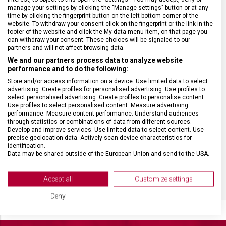
manage your settings by clicking the "Manage settings" button or at any
time by clicking the fingerprint button on the left bottom corner of the
website. To withdraw your consent click on the fingerprint or the link in the
footer of the website and click the My data menu item, on that page you
can withdraw your consent. These choices will be signaled to our
partners and will not affect browsing data.
DRUH ZBOŽÍ
Kuchyňské vybavení
We and our partners process data to analyze website
performance and to do the following:
ZÁRUKA
24 měsíců
Store and/or access information on a device. Use limited data to select
advertising. Create profiles for personalised advertising. Use profiles to
select personalised advertising. Create profiles to personalise content.
Use profiles to select personalised content. Measure advertising
HMOTNOST
38 g
performance. Measure content performance. Understand audiences
through statistics or combinations of data from different sources.
Develop and improve services. Use limited data to select content. Use
MATERIÁL RUKOJETI
Plast (PPC)
precise geolocation data. Actively scan device characteristics for
identification.
Data may be shared outside of the European Union and send to the USA.
BARVA
Černá
Your consent and the cookie policy applies solely to this website/app.
View Partner List (2 IAB Vendors)
Accept all
Customize settings
We use your data for the following purposes:
Deny
IAB processing purposes:
Store and/or access information on a device