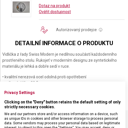
Dotaz na produkt
Ověřit dostupnost
Autorizovaný prodejce
i
DETAILNÍ INFORMACE O PRODUKTU
Vidlička z řady Swiss Modern je nedílnou součástí každodenního
prostřeného stolu. Rukojeť v moderním designu ze syntetického
materiálu je lehká a dobře sedí v ruce.
• kvalitní nerezová ocel odolná proti opotřebení
• celková délka: 20,5 cm
• vhodné do myčky nádobí
Privacy Settings
Clicking on the "Deny" button retains the default setting of only
strictly necessary cookies.
We and our partners store and/or access information on a device, such
as unique IDs in cookies and other browser storage to process personal
data. Some vendors may process your personal data based on legitimate
SPECIFIKACE PRODUKTU
interest, to object to this open the "Settings". You may accept, deny or