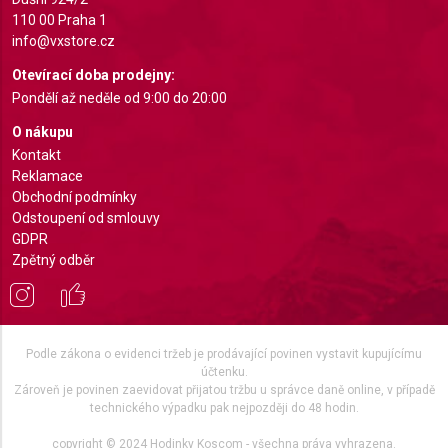
advertising
110 00 Praha 1
info@vxstore.cz
Create profiles to personalise content
Otevírací doba prodejny:
Use profiles to select personalised content
Pondělí až neděle od 9:00 do 20:00
Measure advertising performance
O nákupu
Kontakt
Measure content performance
Reklamace
Obchodní podmínky
Understand audiences through statistics or
Odstoupení od smlouvy
combinations of data from different sources
GDPR
Zpětný odběr
Develop and improve services
Use limited data to select content
IAB Special Features:
Podle zákona o evidenci tržeb je prodávající povinen vystavit kupujícímu
účtenku.
Use precise geolocation data
Zároveň je povinen zaevidovat přijatou tržbu u správce daně online, v případě
technického výpadku pak nejpozději do 48 hodin.
Identify devices based on information actively
requested
copyright © 2024 Hodinky Koscom - všechna práva vyhrazena.