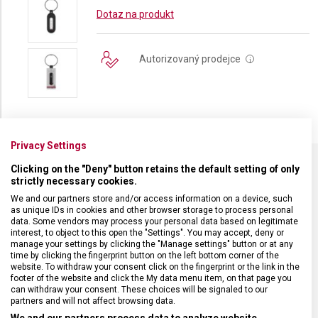
Dotaz na produkt
Autorizovaný prodejce
i
Privacy Settings
Clicking on the "Deny" button retains the default setting of only
strictly necessary cookies.
SPECIFIKACE PRODUKTU
We and our partners store and/or access information on a device, such
as unique IDs in cookies and other browser storage to process personal
data. Some vendors may process your personal data based on legitimate
interest, to object to this open the "Settings". You may accept, deny or
manage your settings by clicking the "Manage settings" button or at any
time by clicking the fingerprint button on the left bottom corner of the
DRUH ZBOŽÍ
Doplňky
website. To withdraw your consent click on the fingerprint or the link in the
footer of the website and click the My data menu item, on that page you
can withdraw your consent. These choices will be signaled to our
ZÁRUKA
24 měsíců
partners and will not affect browsing data.
We and our partners process data to analyze website