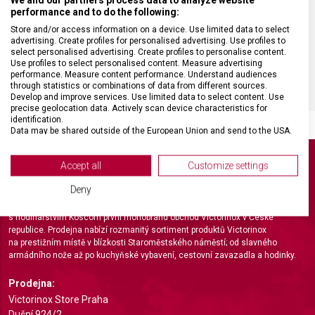
performance and to do the following:
VELIKOST
17 x 6 x 1 cm
Store and/or access information on a device. Use limited data to select
advertising. Create profiles for personalised advertising. Use profiles to
select personalised advertising. Create profiles to personalise content.
BARVA
Černá
Use profiles to select personalised content. Measure advertising
performance. Measure content performance. Understand audiences
through statistics or combinations of data from different sources.
Develop and improve services. Use limited data to select content. Use
precise geolocation data. Actively scan device characteristics for
identification.
Data may be shared outside of the European Union and send to the USA.
Your consent and the cookie policy applies solely to this website/app.
View Partner List (2 IAB Vendors)
Accept all
Customize settings
We use your data for the following purposes:
Deny
IAB processing purposes:
Světoznámá švýcarská značka Victorinox otevřela ve spolupráci
s hodinářstvím Koscom první monobrand obchod Victorinox v České
Store and/or access information on a device
republice. Prodejna nabízí rozmanitý sortiment produktů Victorinox
na prestižním místě v blízkosti Staroměstského náměstí; od slavného
Use limited data to select advertising
armádního nože až po kuchyňské vybavení, cestovní zavazadla a hodinky.
Create profiles for personalised advertising
Prodejna:
Victorinox Store Praha
Use profiles to select personalised
Dušní 924/2