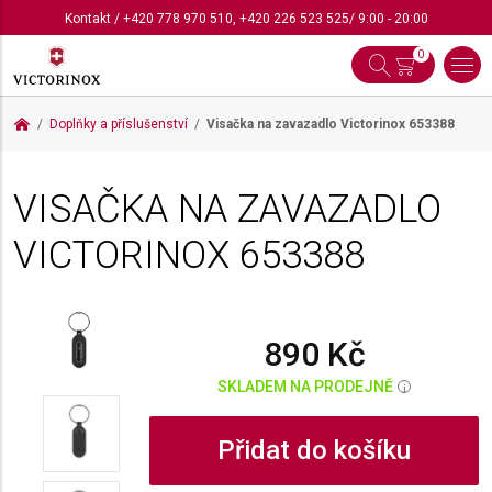
Kontakt
/
+420 778 970 510
,
+420 226 523 525
/ 9:00 - 20:00
0
Doplňky a příslušenství
Visačka na zavazadlo Victorinox
653388
VISAČKA NA ZAVAZADLO
VICTORINOX
653388
890 Kč
SKLADEM NA PRODEJNĚ
i
Přidat do košíku