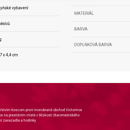
yňské vybavení
MATERIÁL
ěsíců
BARVA
g
DOPLŇKOVÁ BARVA
ta from different sources
 7 x 4,4 cm
nářstvím Koscom první monobrand obchod Victorinox
ox na prestižním místě v blízkosti Staroměstského
í zavazadla a hodinky.