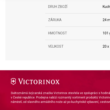
Create profiles to personalise content
DRUH ZBOŽÍ
Kuch
Use profiles to select personalised content
ZÁRUKA
24 m
Measure advertising performance
Measure content performance
HMOTNOST
101 
Understand audiences through statistics or combinations of da
VELIKOST
20 x
Develop and improve services
Use limited data to select content
IAB Special Features:
Use precise geolocation data
Identify devices based on information actively requested
Světoznámá švýcarská značka Victorinox otevřela ve spolupráci s hodi
Non-IAB processing purposes:
v České republice. Prodejna nabízí rozmanitý sortiment produktů Victorin
náměstí; od slavného armádního nože až po kuchyňské vybavení, cestovn
Necessary