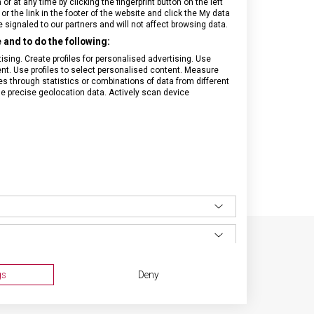
 at any time by clicking the fingerprint button on the left
or the link in the footer of the website and click the My data
signaled to our partners and will not affect browsing data.
and to do the following:
sing. Create profiles for personalised advertising. Use
tent. Use profiles to select personalised content. Measure
through statistics or combinations of data from different
se precise geolocation data. Actively scan device
SPECIFIKACE PRODUKTU
gs
Deny