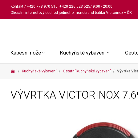
Kontakt
/
+420 778 970 510
,
+420 226 523 525
/ 9:00 - 20:00
Oficiální internetový obchod jediného monobrand butiku Victorinox v ČR
Kapesní nože
Kuchyňské vybavení
Cesto
Kuchyňské vybavení
Ostatní kuchyňské vybavení
Vývrtka Vic
Malé kapesní nože
Kuchařské nože
Kabinové kufry
Dámské
Střední kapesní nože
Univerzální nože
Kufry k odbavení
Pánské
VÝVRTKA VICTORINOX
7.
Velké kapesní nože
Steakové nože
Batohy
Všechny hodinky
Pouzdra a příslušenství
Nože na pečivo
Aktovky a kabelky
Outdoorové nože
Struhadla a nůžky
Kosmetické taštičky
Zahradní nože
Prkénka a stojany
Tašky a ledvinky