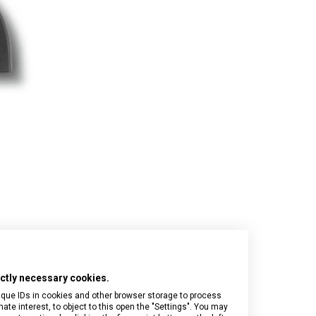
Onyx Black
I.N.O.X.
Airox
Wood
Journey 1884
Airox Advanced
Venture
Maverick
Mythic
Swiss Army
Spectra 3.0
Touring 2.0
Victoria Signature
Werks Traveler 7.0
rictly necessary cookies.
ique IDs in cookies and other browser storage to process
e interest, to object to this open the "Settings". You may