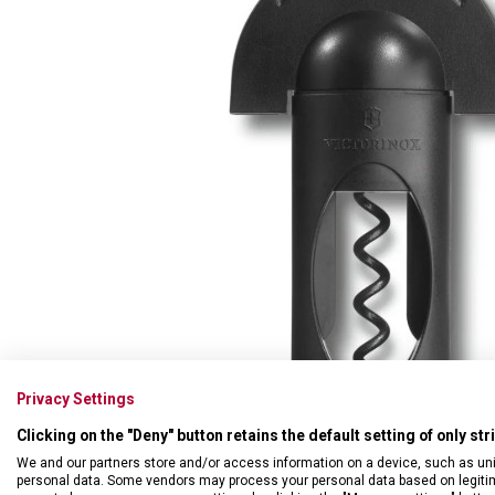
Swiss Card
Sady nožů
Všechno cestovní vybavení
Multifunkční kleště
Příbory
Všechny kapesní nože
Škrabky
Broušení nožů
Kované nože
Ostatní kuchyňské vybavení
Privacy Settings
Clicking on the "Deny" button retains the default setting of only st
We and our partners store and/or access information on a device, such as un
personal data. Some vendors may process your personal data based on legitimat