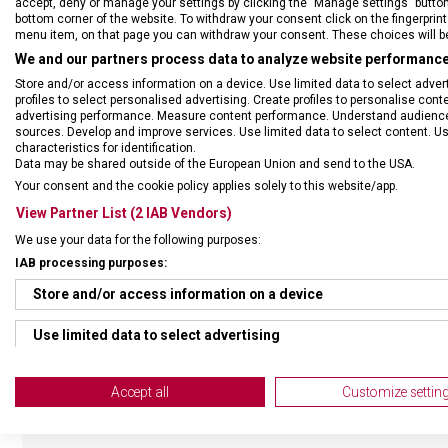
accept, deny or manage your settings by clicking the "Manage settings" button or
bottom corner of the website. To withdraw your consent click on the fingerprint 
menu item, on that page you can withdraw your consent. These choices will be 
We and our partners process data to analyze website performance 
Store and/or access information on a device. Use limited data to select adverti
profiles to select personalised advertising. Create profiles to personalise con
advertising performance. Measure content performance. Understand audiences 
sources. Develop and improve services. Use limited data to select content. U
characteristics for identification.
Data may be shared outside of the European Union and send to the USA.
Your consent and the cookie policy applies solely to this website/app.
View Partner List (2 IAB Vendors)
We use your data for the following purposes:
IAB processing purposes:
Store and/or access information on a device
Use limited data to select advertising
Create profiles for personalised advertising
Accept all
Customize settin
Use profiles to select personalised advertising