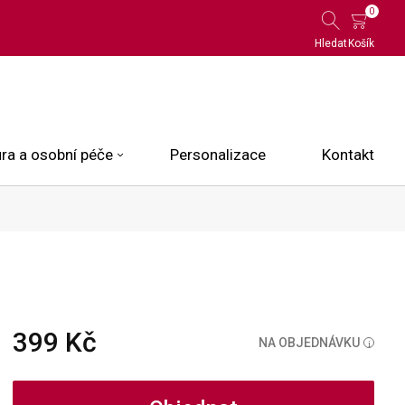
0
Hledat
Košík
ra a osobní péče
Personalizace
Kontakt
 Limited Edition
N.O.X.
ce
399 Kč
NA OBJEDNÁVKU
i