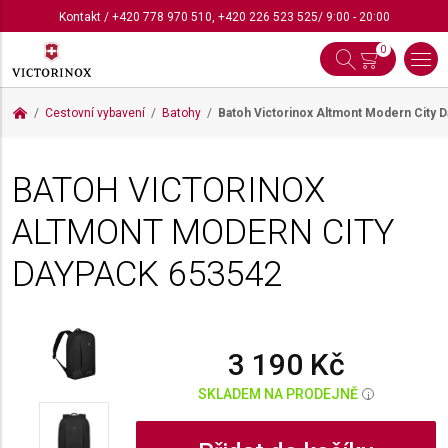
Kontakt
/
+420 778 970 510
,
+420 226 523 525
/ 9:00 - 20:00
0
Cestovní vybavení
Batohy
Batoh Victorinox Altmont Modern City 
BATOH VICTORINOX
ALTMONT MODERN CITY
DAYPACK
653542
3 190 Kč
SKLADEM NA PRODEJNĚ
i