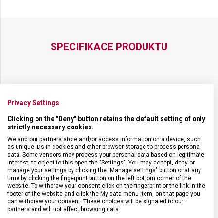
SPECIFIKACE PRODUKTU
DRUH ZBOŽÍ
Cestovní vybavení
Privacy Settings
Clicking on the "Deny" button retains the default setting of only
ZÁRUKA
1 + 10 let
strictly necessary cookies.
We and our partners store and/or access information on a device, such
as unique IDs in cookies and other browser storage to process personal
HMOTNOST
800 g
data. Some vendors may process your personal data based on legitimate
interest, to object to this open the "Settings". You may accept, deny or
manage your settings by clicking the "Manage settings" button or at any
TYP ZAVAZADLA
Batoh
time by clicking the fingerprint button on the left bottom corner of the
website. To withdraw your consent click on the fingerprint or the link in the
footer of the website and click the My data menu item, on that page you
can withdraw your consent. These choices will be signaled to our
VELIKOST
41 x 29 x 17 cm
partners and will not affect browsing data.