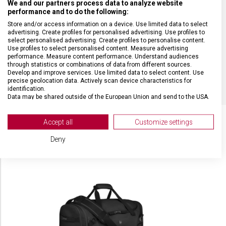
We and our partners process data to analyze website
performance and to do the following:
MATERIÁL
recyklovaný polyester (rPET)
Store and/or access information on a device. Use limited data to select
advertising. Create profiles for personalised advertising. Use profiles to
BARVA
Černá
select personalised advertising. Create profiles to personalise content.
Use profiles to select personalised content. Measure advertising
performance. Measure content performance. Understand audiences
through statistics or combinations of data from different sources.
OBJEM
16 l
Develop and improve services. Use limited data to select content. Use
precise geolocation data. Actively scan device characteristics for
identification.
Data may be shared outside of the European Union and send to the USA.
Your consent and the cookie policy applies solely to this website/app.
View Partner List (2 IAB Vendors)
Accept all
Customize settings
We use your data for the following purposes:
Deny
SOUVISEJÍCÍ PRODUKTY
IAB processing purposes:
Store and/or access information on a device
Use limited data to select advertising
Create profiles for personalised advertising
Use profiles to select personalised