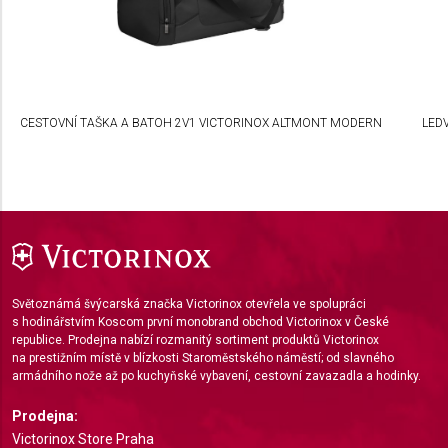
advertising
Create profiles to personalise content
Use profiles to select personalised content
CESTOVNÍ TAŠKA A BATOH 2V1 VICTORINOX ALTMONT MODERN
LED
Measure advertising performance
Measure content performance
Understand audiences through statistics or
combinations of data from different sources
Develop and improve services
Světoznámá švýcarská značka Victorinox otevřela ve spolupráci
Use limited data to select content
s hodinářstvím Koscom první monobrand obchod Victorinox v České
republice. Prodejna nabízí rozmanitý sortiment produktů Victorinox
IAB Special Features:
na prestižním místě v blízkosti Staroměstského náměstí; od slavného
armádního nože až po kuchyňské vybavení, cestovní zavazadla a hodinky.
Use precise geolocation data
Prodejna:
Identify devices based on information actively
Victorinox Store Praha
requested