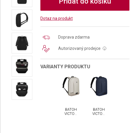
Přidat do košíku
Dotaz na produkt
Doprava zdarma
Autorizovaný prodejce
i
VARIANTY PRODUKTU
BATOH
BATOH
VICTORINOX
VICTORINOX
ALTMONT
ALTMONT
MODERN
MODERN
CITY
CITY
DAYPACK
DAYPACK