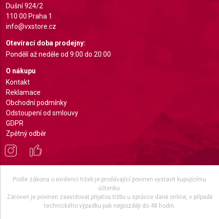
Dušní 924/2
Non-IAB processing purposes:
110 00 Praha 1
info@vxstore.cz
Necessary
Otevírací doba prodejny:
Performance
Pondělí až neděle od 9:00 do 20:00
Functional
O nákupu
Kontakt
Advertising
Reklamace
Obchodní podmínky
Odstoupení od smlouvy
GDPR
Zpětný odběr
Podle zákona o evidenci tržeb je prodávající povinen vystavit kupujícímu
účtenku.
Zároveň je povinen zaevidovat přijatou tržbu u správce daně online, v případě
technického výpadku pak nejpozději do 48 hodin.