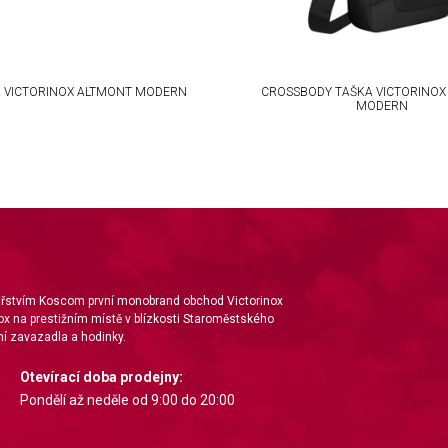
A VICTORINOX ALTMONT MODERN
CROSSBODY TAŠKA VICTORINOX
MODERN
nářstvím Koscom první monobrand obchod Victorinox
ox na prestižním místě v blízkosti Staroměstského
í zavazadla a hodinky.
Otevírací doba prodejny:
Pondělí až neděle od 9:00 do 20:00