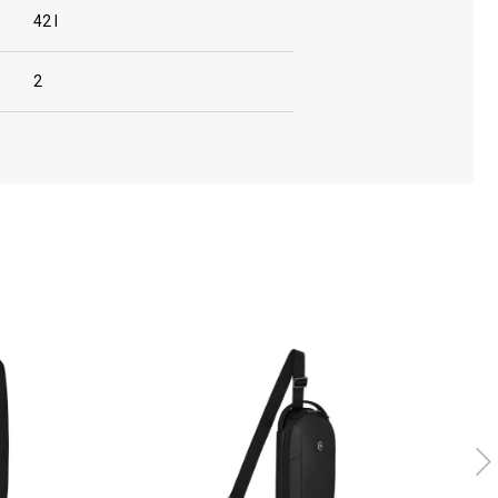
42 l
2