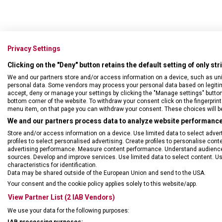
Privacy Settings
Clicking on the "Deny" button retains the default setting of only st
We and our partners store and/or access information on a device, such as un
personal data. Some vendors may process your personal data based on legitimat
accept, deny or manage your settings by clicking the "Manage settings" button or
bottom corner of the website. To withdraw your consent click on the fingerprint 
menu item, on that page you can withdraw your consent. These choices will be 
We and our partners process data to analyze website performance 
Store and/or access information on a device. Use limited data to select adverti
profiles to select personalised advertising. Create profiles to personalise con
advertising performance. Measure content performance. Understand audiences 
sources. Develop and improve services. Use limited data to select content. U
characteristics for identification.
DRUH ZBOŽÍ
Cest
Data may be shared outside of the European Union and send to the USA.
Your consent and the cookie policy applies solely to this website/app.
ZÁRUKA
1 + 1
View Partner List (2 IAB Vendors)
We use your data for the following purposes: