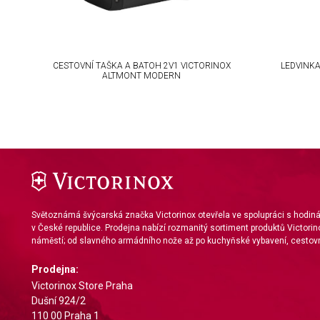
IAB Special Features:
Use precise geolocation data
CESTOVNÍ TAŠKA A BATOH 2V1 VICTORINOX
LEDVINK
Identify devices based on information actively requested
ALTMONT MODERN
Non-IAB processing purposes:
Necessary
Performance
Functional
Advertising
Světoznámá švýcarská značka Victorinox otevřela ve spolupráci s hodi
v České republice. Prodejna nabízí rozmanitý sortiment produktů Victorin
náměstí; od slavného armádního nože až po kuchyňské vybavení, cestovn
Prodejna:
Victorinox Store Praha
Dušní 924/2
110 00 Praha 1