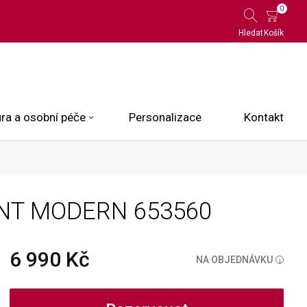
0
Hledat
Košík
ra a osobní péče
Personalizace
Kontakt
 Limited Edition
ONT MODERN
653560
N.O.X.
ce
6 990 Kč
NA OBJEDNÁVKU
i