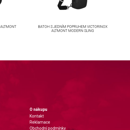
 ALTMONT
BATOH S JEDNÍM POPRUHEM VICTORINOX
B
ALTMONT MODERN SLING
O nákupu
Kontakt
Reklamace
Obchodní podmínky