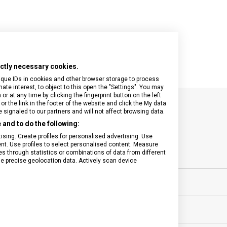
rictly necessary cookies.
ique IDs in cookies and other browser storage to process
e interest, to object to this open the "Settings". You may
 at any time by clicking the fingerprint button on the left
or the link in the footer of the website and click the My data
signaled to our partners and will not affect browsing data.
SPECIFIKACE PRODUKTU
and to do the following:
sing. Create profiles for personalised advertising. Use
tent. Use profiles to select personalised content. Measure
through statistics or combinations of data from different
se precise geolocation data. Actively scan device
ovní vybavení
MATERIÁL
0 let
BARVA