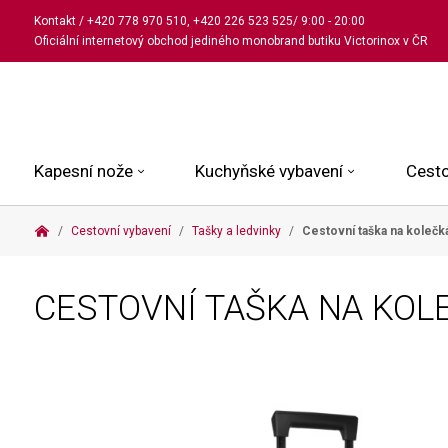
Kontakt
/
+420 778 970 510
,
+420 226 523 525
/ 9:00 - 20:00
Oficiální internetový obchod jediného monobrand butiku Victorinox v ČR
Kapesní nože
Kuchyňské vybavení
Cesto
Cestovní vybavení
Tašky a ledvinky
Cestovní taška na koleč
Malé kapesní nože
Kuchařské nože
Kabinové kufry
Dámské
Střední kapesní nože
Univerzální nože
Kufry k odbavení
Pánské
CESTOVNÍ TAŠKA NA KO
Velké kapesní nože
Steakové nože
Batohy
Všechny hodinky
Pouzdra a příslušenství
Nože na pečivo
Aktovky a kabelky
Outdoorové nože
Struhadla a nůžky
Kosmetické taštičky
Zahradní nože
Prkénka a stojany
Tašky a ledvinky