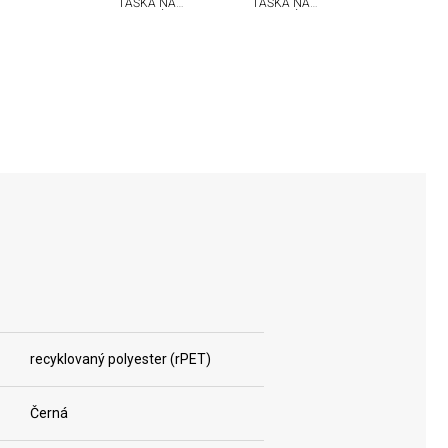
TAŠKA NA
TAŠKA NA
KOLEČKÁCH
KOLEČKÁCH
VICTORINOX
VICTORINOX
ALTMONT
ALTMONT
MODERN
MODERN
recyklovaný polyester (rPET)
Černá