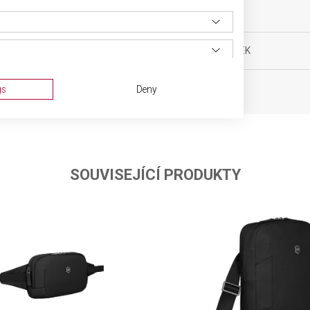
0 g
OBJEM
ka
POČET KOLEČEK
 35 x 23 cm
gs
Deny
SOUVISEJÍCÍ PRODUKTY
ta from different sources