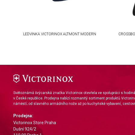
IAB Special Features:
Use precise geolocation data
Identify devices based on information actively requested
NOX
LEDVINKA VICTORINOX ALTMONT MODERN
CROSSBO
Non-IAB processing purposes:
Necessary
Performance
Functional
Advertising
Světoznámá švýcarská značka Victorinox otevřela ve spolupráci s hodi
v České republice. Prodejna nabízí rozmanitý sortiment produktů Victorin
náměstí; od slavného armádního nože až po kuchyňské vybavení, cestovn
Prodejna:
Victorinox Store Praha
Dušní 924/2