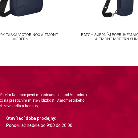
DY TAŠKA VICTORINOX ALTMONT
BATOH S JEDNÍM POPRUHEM VI
MODERN
ALTMONT MODERN SLI
nářstvím Koscom první monobrand obchod Victorinox
ox na prestižním místě v blízkosti Staroměstského
í zavazadla a hodinky.
Otevírací doba prodejny:
Pondělí až neděle od 9:00 do 20:00