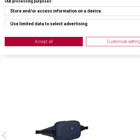
IAB processing purposes:
HMOTNOST
1 20
Store and/or access information on a device
TYP ZAVAZADLA
Bat
Use limited data to select advertising
Create profiles for personalised advertising
VELIKOST
44 x
Accept all
Customize settin
Use profiles to select personalised advertising
Create profiles to personalise content
Use profiles to select personalised content
Measure advertising performance
Measure content performance
Understand audiences through statistics or combinations of da
Develop and improve services
Use limited data to select content