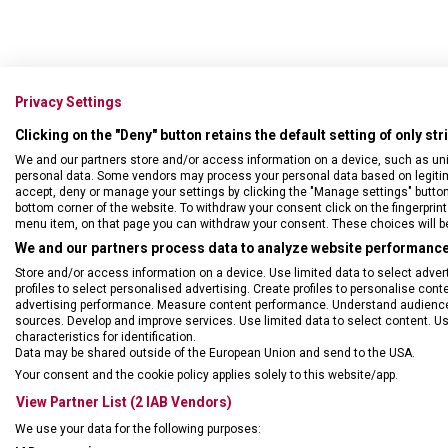
Privacy Settings
Clicking on the "Deny" button retains the default setting of only st
We and our partners store and/or access information on a device, such as un
personal data. Some vendors may process your personal data based on legitimat
accept, deny or manage your settings by clicking the "Manage settings" button or
bottom corner of the website. To withdraw your consent click on the fingerprint 
menu item, on that page you can withdraw your consent. These choices will be 
We and our partners process data to analyze website performance 
Store and/or access information on a device. Use limited data to select adverti
profiles to select personalised advertising. Create profiles to personalise con
advertising performance. Measure content performance. Understand audiences 
sources. Develop and improve services. Use limited data to select content. U
characteristics for identification.
Data may be shared outside of the European Union and send to the USA.
DRUH ZBOŽÍ
Cest
Your consent and the cookie policy applies solely to this website/app.
View Partner List (2 IAB Vendors)
ZÁRUKA
1 + 1
We use your data for the following purposes: