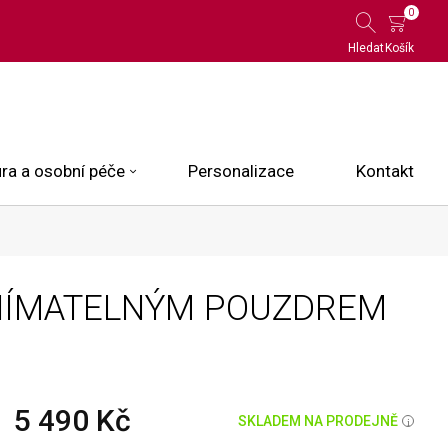
0
Hledat
Košík
ra a osobní péče
Personalizace
Kontakt
 Limited Edition
DNÍMATELNÝM POUZDREM
N.O.X.
ce
5 490 Kč
SKLADEM NA PRODEJNĚ
i