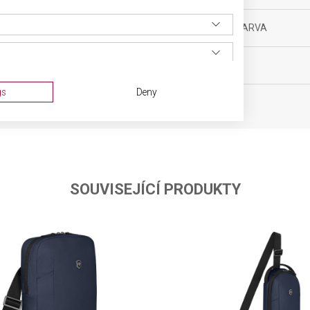
0 g
DOPLŇKOVÁ BARVA
oh
OBJEM
 32 x 22 cm
gs
Deny
SOUVISEJÍCÍ PRODUKTY
ta from different sources