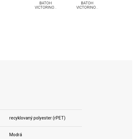
BATOH
BATOH
VICTORINOX
VICTORINOX
ALTMONT
ALTMONT
MODERN
MODERN
DELUXE S
DELUXE S
ODNÍMATELNÝM
ODNÍMATELNÝM
POUZDREM
POUZDREM
NA 15,6''
NA 15,6''
NOTEBOOK
NOTEBOOK
recyklovaný polyester (rPET)
Modrá