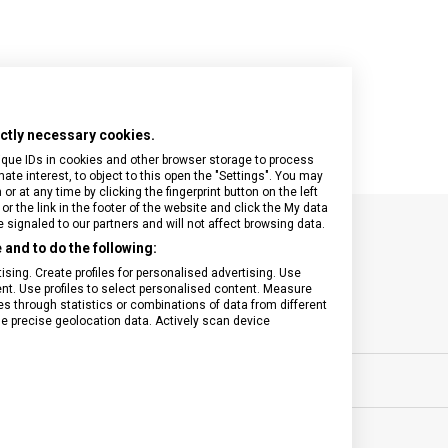
rictly necessary cookies.
ique IDs in cookies and other browser storage to process
e interest, to object to this open the "Settings". You may
 at any time by clicking the fingerprint button on the left
or the link in the footer of the website and click the My data
signaled to our partners and will not affect browsing data.
and to do the following:
SPECIFIKACE PRODUKTU
sing. Create profiles for personalised advertising. Use
tent. Use profiles to select personalised content. Measure
through statistics or combinations of data from different
se precise geolocation data. Actively scan device
ovní vybavení
MATERIÁL
0 let
BARVA