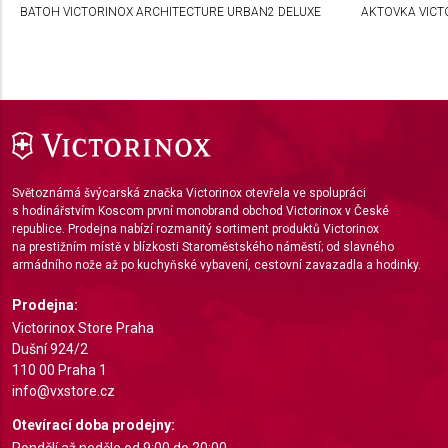
BATOH VICTORINOX ARCHITECTURE URBAN2 DELUXE
AKTOVKA VICT
Use limited data to select content
IAB Special Features:
Use precise geolocation data
Identify devices based on information actively
requested
Non-IAB processing purposes:
Světoznámá švýcarská značka Victorinox otevřela ve spolupráci
s hodinářstvím Koscom první monobrand obchod Victorinox v České
Necessary
republice. Prodejna nabízí rozmanitý sortiment produktů Victorinox
na prestižním místě v blízkosti Staroměstského náměstí; od slavného
Performance
armádního nože až po kuchyňské vybavení, cestovní zavazadla a hodinky.
Functional
Prodejna:
Victorinox Store Praha
Advertising
Dušní 924/2
110 00 Praha 1
info@vxstore.cz
Otevírací doba prodejny:
Pondělí až neděle od 9:00 do 20:00