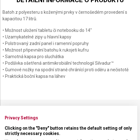
DETAILNÍ INFORMACE O PRODUKTU
Batoh z polyesteru s koženými prvky v černošedém provedení s
kapacitou 17 litrů.
• Možnost uložení tabletu či notebooku do 14"
• Uzamykatelné zipy u hlavní kapsy
• Polstrovaný zadní panel i ramenní popruhy
• Možnost připevnění batohu k rukojeti kufru
• Samotná kapsa pro sluchátka
• Podšívka ošetřená antimikrobiální technologií Silvadur™
• Gumové nožky na spodní straně chránící proti oděru a nečistotě
• Praktická boční kapsa na láhev
SPECIFIKACE PRODUKTU
Privacy Settings
Clicking on the "Deny" button retains the default setting of only
strictly necessary cookies.