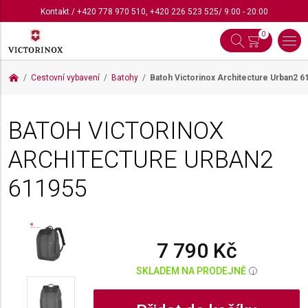
Kontakt
/
+420 778 970 510
,
+420 226 523 525
/ 9:00 - 20:00
0
Cestovní vybavení
Batohy
Batoh Victorinox Architecture Urban2
6
BATOH VICTORINOX
ARCHITECTURE URBAN2
611955
7 790 Kč
SKLADEM NA PRODEJNĚ
i