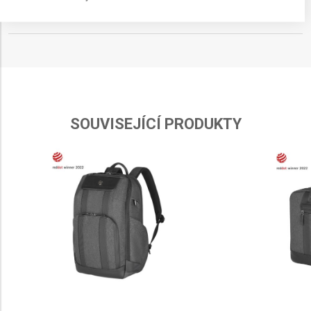
IAB processing purposes:
OBJEM
17 l
Store and/or access information on a device
Use limited data to select advertising
Create profiles for personalised advertising
Use profiles to select personalised
SOUVISEJÍCÍ PRODUKTY
advertising
Create profiles to personalise content
Use profiles to select personalised content
Measure advertising performance
Measure content performance
Understand audiences through statistics or
combinations of data from different sources
Develop and improve services