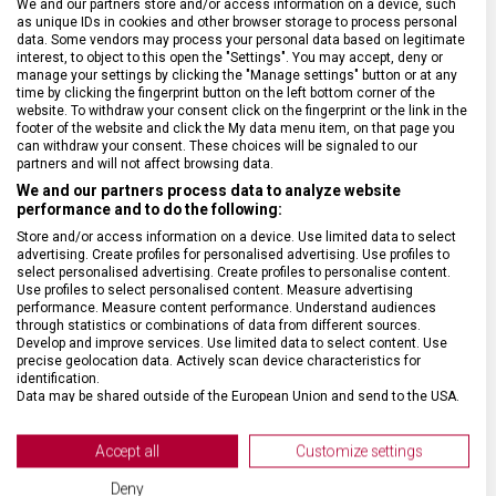
We and our partners store and/or access information on a device, such
as unique IDs in cookies and other browser storage to process personal
data. Some vendors may process your personal data based on legitimate
DRUH ZBOŽÍ
Cestovní vybavení
interest, to object to this open the "Settings". You may accept, deny or
manage your settings by clicking the "Manage settings" button or at any
time by clicking the fingerprint button on the left bottom corner of the
ZÁRUKA
1 + 10 let
website. To withdraw your consent click on the fingerprint or the link in the
footer of the website and click the My data menu item, on that page you
can withdraw your consent. These choices will be signaled to our
HMOTNOST
1 100 g
partners and will not affect browsing data.
We and our partners process data to analyze website
performance and to do the following:
TYP ZAVAZADLA
Batoh
Store and/or access information on a device. Use limited data to select
advertising. Create profiles for personalised advertising. Use profiles to
select personalised advertising. Create profiles to personalise content.
VELIKOST
42 x 30 x 19 cm
Use profiles to select personalised content. Measure advertising
performance. Measure content performance. Understand audiences
through statistics or combinations of data from different sources.
MATERIÁL
Polyester, kůže
Develop and improve services. Use limited data to select content. Use
precise geolocation data. Actively scan device characteristics for
identification.
Data may be shared outside of the European Union and send to the USA.
BARVA
Šedá
Your consent and the cookie policy applies solely to this website/app.
View Partner List (2 IAB Vendors)
Accept all
Customize settings
DOPLŇKOVÁ BARVA
Černá
We use your data for the following purposes:
Deny