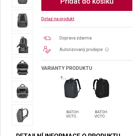
Přidat do košíku
Dotaz na produkt
Doprava zdarma
Autorizovaný prodejce
i
VARIANTY PRODUKTU
BATOH
BATOH
VICTORINOX
VICTORINOX
ARCHITECTURE
ARCHITECTURE
URBAN2
URBAN2
CITY
CITY