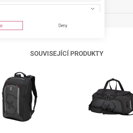
oh
OBJEM
gs
Deny
SOUVISEJÍCÍ PRODUKTY
ta from different sources