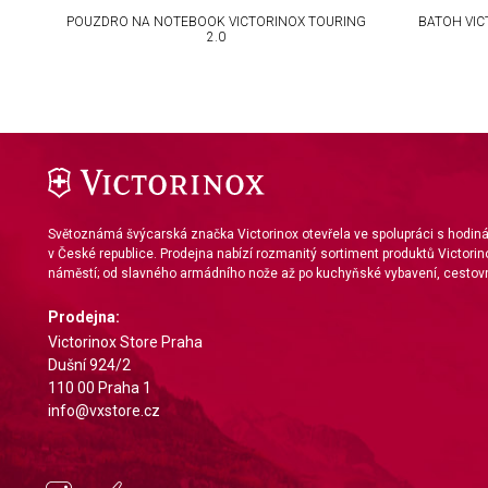
Use precise geolocation data
ER
POUZDRO NA NOTEBOOK VICTORINOX TOURING
BATOH VIC
2.0
Identify devices based on information actively requested
Non-IAB processing purposes:
Necessary
Performance
Functional
Světoznámá švýcarská značka Victorinox otevřela ve spolupráci s hodi
v České republice. Prodejna nabízí rozmanitý sortiment produktů Victorin
Advertising
náměstí; od slavného armádního nože až po kuchyňské vybavení, cestovn
Prodejna:
Victorinox Store Praha
Dušní 924/2
110 00 Praha 1
info@vxstore.cz