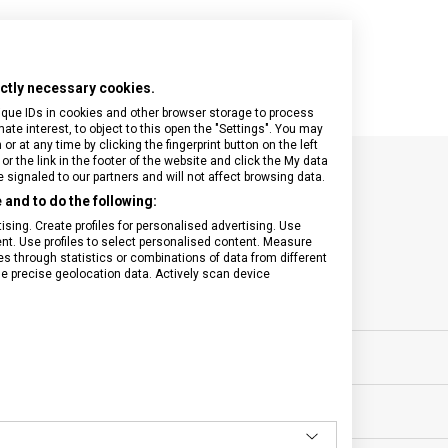
rictly necessary cookies.
ique IDs in cookies and other browser storage to process
e interest, to object to this open the "Settings". You may
 at any time by clicking the fingerprint button on the left
or the link in the footer of the website and click the My data
signaled to our partners and will not affect browsing data.
SPECIFIKACE PRODUKTU
and to do the following:
sing. Create profiles for personalised advertising. Use
tent. Use profiles to select personalised content. Measure
through statistics or combinations of data from different
se precise geolocation data. Actively scan device
ovní vybavení
VELIKOST
0 let
MATERIÁL
g
BARVA