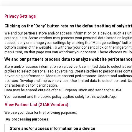
Privacy Settings
Clicking on the "Deny" button retains the default setting of only st
We and our partners store and/or access information on a device, such as un
personal data. Some vendors may process your personal data based on legitimat
accept, deny or manage your settings by clicking the "Manage settings" button or
bottom corner of the website. To withdraw your consent click on the fingerprint 
menu item, on that page you can withdraw your consent. These choices will be 
We and our partners process data to analyze website performance 
Store and/or access information on a device. Use limited data to select adverti
profiles to select personalised advertising. Create profiles to personalise con
advertising performance. Measure content performance. Understand audiences 
sources. Develop and improve services. Use limited data to select content. U
characteristics for identification.
DRUH ZBOŽÍ
Cest
Data may be shared outside of the European Union and send to the USA.
Your consent and the cookie policy applies solely to this website/app.
View Partner List (2 IAB Vendors)
ZÁRUKA
1 + 1
We use your data for the following purposes:
IAB processing purposes:
HMOTNOST
840 
Store and/or access information on a device