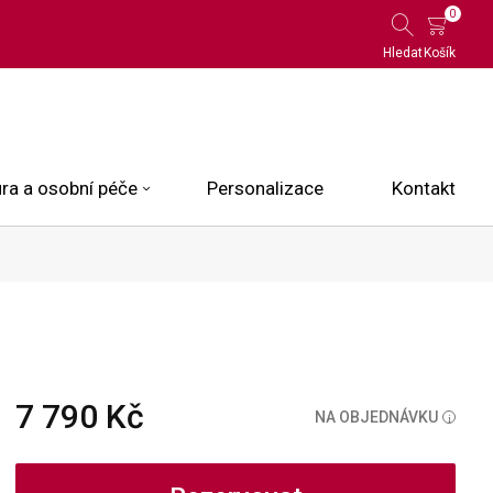
0
Hledat
Košík
ra a osobní péče
Personalizace
Kontakt
 Limited Edition
N.O.X.
ce
7 790 Kč
NA OBJEDNÁVKU
i