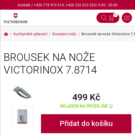
Kontakt
/
+420 778 970 510
,
+420 226 523 525
/ 9:00 - 20:00
0
Kuchyňské vybavení
Broušení nožů
Brousek na nože Victorinox
7.
BROUSEK NA NOŽE
VICTORINOX
7.8714
499 Kč
SKLADEM NA PRODEJNĚ
i
Přidat do košíku