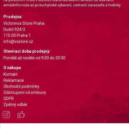
armádního nože až po kuchyňské vybavení, cestovní zavazadla a hodinky.
Understand audiences through statistics or
combinations of data from different sources
Prodejna:
Victorinox Store Praha
Develop and improve services
Dušní 924/2
110 00 Praha 1
Use limited data to select content
info@vxstore.cz
IAB Special Features:
Otevírací doba prodejny:
Pondělí až neděle od 9:00 do 20:00
Use precise geolocation data
O nákupu
Identify devices based on information actively
Kontakt
requested
Reklamace
Non-IAB processing purposes:
Obchodní podmínky
Odstoupení od smlouvy
Necessary
GDPR
Zpětný odběr
Performance
Functional
Advertising