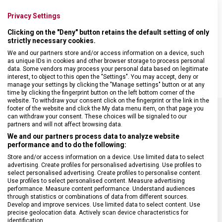
nosit v kapse, v batohu nebo jako přívěšek na klíče. Postavení
brusných kamenů uvnitř nástroje zaručuje vždy správný úhel
Privacy Settings
brusu. Lze použít i na broušení vlnkovaného ostří.
Clicking on the "Deny" button retains the default setting of only
• snadná manipulace
strictly necessary cookies.
• rozměry 70 x 30 x 17 mm
We and our partners store and/or access information on a device, such
• s očkem na pověšení
as unique IDs in cookies and other browser storage to process personal
data. Some vendors may process your personal data based on legitimate
interest, to object to this open the "Settings". You may accept, deny or
manage your settings by clicking the "Manage settings" button or at any
time by clicking the fingerprint button on the left bottom corner of the
website. To withdraw your consent click on the fingerprint or the link in the
footer of the website and click the My data menu item, on that page you
can withdraw your consent. These choices will be signaled to our
partners and will not affect browsing data.
SPECIFIKACE PRODUKTU
We and our partners process data to analyze website
performance and to do the following:
Store and/or access information on a device. Use limited data to select
advertising. Create profiles for personalised advertising. Use profiles to
select personalised advertising. Create profiles to personalise content.
DRUH ZBOŽÍ
Kuchyňské vybavení
Use profiles to select personalised content. Measure advertising
performance. Measure content performance. Understand audiences
through statistics or combinations of data from different sources.
Develop and improve services. Use limited data to select content. Use
ZÁRUKA
24 měsíců
precise geolocation data. Actively scan device characteristics for
identification.