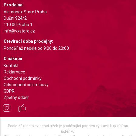
Prodejna:
Understand audiences through statistics or
combinations of data from different sources
Victorinox Store Praha
Dušní 924/2
Develop and improve services
110 00 Praha 1
info@vxstore.cz
Use limited data to select content
Otevírací doba prodejny:
IAB Special Features:
Pondělí až neděle od 9:00 do 20:00
Use precise geolocation data
O nákupu
Kontakt
Identify devices based on information actively
Reklamace
requested
Obchodní podmínky
Non-IAB processing purposes:
Odstoupení od smlouvy
GDPR
Necessary
Zpětný odběr
Performance
Functional
Podle zákona o evidenci tržeb je prodávající povinen vystavit kupujícímu
Advertising
účtenku.