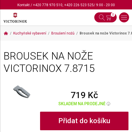
Kontakt
/
+420 778 970 510
,
+420 226 523 525
/ 9:00 - 20:00
0
Kuchyňské vybavení
Broušení nožů
Brousek na nože Victorinox
7.
BROUSEK NA NOŽE
VICTORINOX
7.8715
719 Kč
SKLADEM NA PRODEJNĚ
i
Přidat do košíku