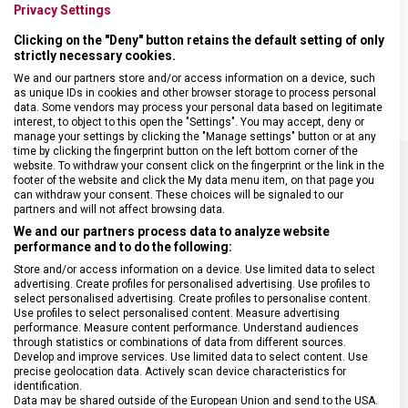
správný úhel brusu.
Privacy Settings
• snadná manipulace
Clicking on the "Deny" button retains the default setting of only
• rozměry 135 x 65 x 35 mm
strictly necessary cookies.
• vysoká ochrana rukou
We and our partners store and/or access information on a device, such
as unique IDs in cookies and other browser storage to process personal
data. Some vendors may process your personal data based on legitimate
interest, to object to this open the "Settings". You may accept, deny or
manage your settings by clicking the "Manage settings" button or at any
time by clicking the fingerprint button on the left bottom corner of the
website. To withdraw your consent click on the fingerprint or the link in the
footer of the website and click the My data menu item, on that page you
SPECIFIKACE PRODUKTU
can withdraw your consent. These choices will be signaled to our
partners and will not affect browsing data.
We and our partners process data to analyze website
performance and to do the following:
Store and/or access information on a device. Use limited data to select
advertising. Create profiles for personalised advertising. Use profiles to
DRUH ZBOŽÍ
Kuchyňské vybavení
select personalised advertising. Create profiles to personalise content.
Use profiles to select personalised content. Measure advertising
performance. Measure content performance. Understand audiences
ZÁRUKA
24 měsíců
through statistics or combinations of data from different sources.
Develop and improve services. Use limited data to select content. Use
precise geolocation data. Actively scan device characteristics for
identification.
HMOTNOST
72 g
Data may be shared outside of the European Union and send to the USA.