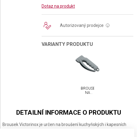
Dotaz na produkt
Autorizovaný prodejce
i
VARIANTY PRODUKTU
BROUSEK
NA
NOŽE
VICTORINOX
DETAILNÍ INFORMACE O PRODUKTU
Brousek Victorinox je určen na broušení kuchyňských i kapesních
nožů. Postavení brusných kamenů uvnitř nástroje zaručuje vždy