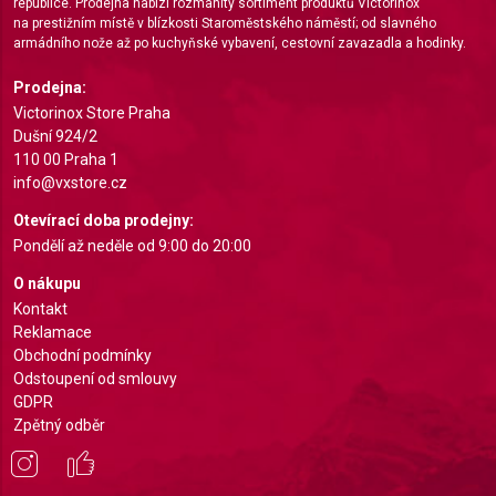
republice. Prodejna nabízí rozmanitý sortiment produktů Victorinox
Measure content performance
na prestižním místě v blízkosti Staroměstského náměstí; od slavného
armádního nože až po kuchyňské vybavení, cestovní zavazadla a hodinky.
Understand audiences through statistics or
combinations of data from different sources
Prodejna:
Victorinox Store Praha
Develop and improve services
Dušní 924/2
110 00 Praha 1
Use limited data to select content
info@vxstore.cz
IAB Special Features:
Otevírací doba prodejny:
Use precise geolocation data
Pondělí až neděle od 9:00 do 20:00
Identify devices based on information actively
O nákupu
requested
Kontakt
Reklamace
Non-IAB processing purposes:
Obchodní podmínky
Necessary
Odstoupení od smlouvy
GDPR
Performance
Zpětný odběr
Functional