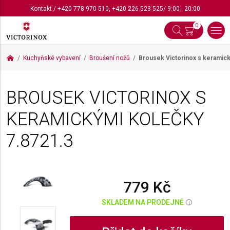
Kontakt
/
+420 778 970 510
,
+420 226 523 525
/ 9:00 - 20:00
0
Kuchyňské vybavení
Broušení nožů
Brousek Victorinox s keramic
BROUSEK VICTORINOX S
KERAMICKÝMI KOLEČKY
7.8721.3
779 Kč
SKLADEM NA PRODEJNĚ
i