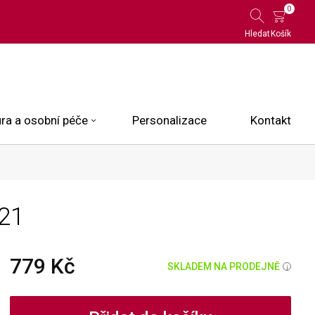
0
Hledat
Košík
ra a osobní péče
Personalizace
Kontakt
 Limited Edition
21
N.O.X.
ce
779 Kč
SKLADEM NA PRODEJNĚ
i