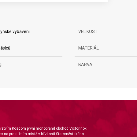
yňské vybavení
VELIKOST
ěsíců
MATERIÁL
ta from different sources
g
BARVA
nářstvím Koscom první monobrand obchod Victorinox
ox na prestižním místě v blízkosti Staroměstského