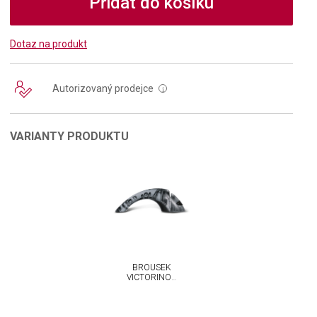
Přidat do košíku
Dotaz na produkt
Autorizovaný prodejce
i
VARIANTY PRODUKTU
BROUSEK
VICTORINOX
S
KERAMICKÝMI
KOLEČKY