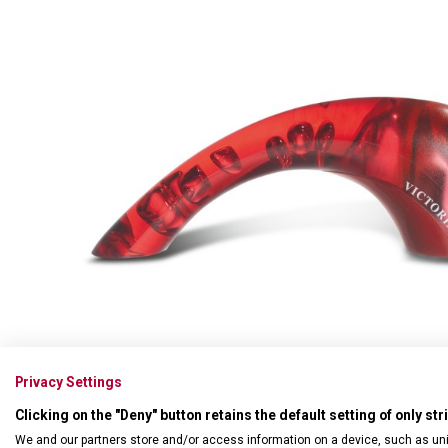
Swiss Card
Sady nožů
Všechno cestovní vybavení
Multifunkční kleště
Příbory
Všechny kapesní nože
Škrabky
Broušení nožů
Kované nože
Ostatní kuchyňské vybavení
Privacy Settings
Clicking on the "Deny" button retains the default setting of only st
We and our partners store and/or access information on a device, such as un