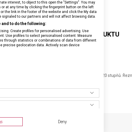
e interest, to object to this open the "Settings". You may
 at any time by clicking the fingerprint button on the left
or the link in the footer of the website and click the My data
signaled to our partners and will not affect browsing data.
and to do the following:
sing. Create profiles for personalised advertising. Use
DETAILNÍ INFORMACE O PRODUKTU
tent. Use profiles to select personalised content. Measure
through statistics or combinations of data from different
se precise geolocation data. Actively scan device
požadované hrubosti broušení
ší manipulaci
mm
 ven tak, aby brusný úhel dosahoval velikosti přibližně 20 stupňů. Řezn
ěte přes brousek. Na brousek příliš netlačte.
gs
Deny
SPECIFIKACE PRODUKTU