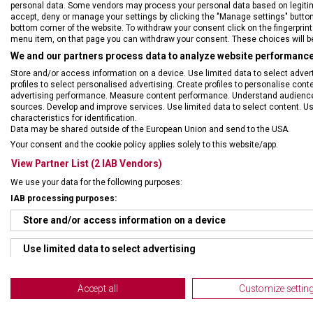
personal data. Some vendors may process your personal data based on legitimat
accept, deny or manage your settings by clicking the "Manage settings" button or
bottom corner of the website. To withdraw your consent click on the fingerprint 
menu item, on that page you can withdraw your consent. These choices will be 
We and our partners process data to analyze website performance 
Store and/or access information on a device. Use limited data to select adverti
profiles to select personalised advertising. Create profiles to personalise con
advertising performance. Measure content performance. Understand audiences 
sources. Develop and improve services. Use limited data to select content. U
• keramické kameny
characteristics for identification.
• možnost nastavení dle 
Data may be shared outside of the European Union and send to the USA.
• ergonomický tvar pro lep
Your consent and the cookie policy applies solely to this website/app.
• rozměry 205 x 65 x 55 
View Partner List (2 IAB Vendors)
Hřbet nože natočte směrem
We use your data for the following purposes:
jistotou několikrát přetáhn
IAB processing purposes:
Store and/or access information on a device
Use limited data to select advertising
Create profiles for personalised advertising
Accept all
Customize settin
Use profiles to select personalised advertising