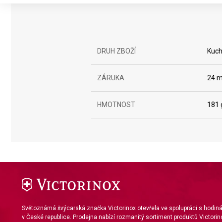
Create profiles to personalise content
Use profiles to select personalised content
DRUH ZBOŽÍ
Kuch
Measure advertising performance
Measure content performance
ZÁRUKA
24 m
Understand audiences through statistics or combinations of da
HMOTNOST
181 
Develop and improve services
Use limited data to select content
IAB Special Features:
Use precise geolocation data
Identify devices based on information actively requested
Non-IAB processing purposes:
Světoznámá švýcarská značka Victorinox otevřela ve spolupráci s hodi
v České republice. Prodejna nabízí rozmanitý sortiment produktů Victorin
Necessary