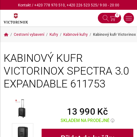
Kontakt
/
+420 778 970 510
,
+420 226 523 525
/ 9:00 - 20:00
0
Cestovní vybavení
Kufry
Kabinové kufry
Kabinový kufr Victorinox
KABINOVÝ KUFR
VICTORINOX SPECTRA 3.0
EXPANDABLE
611753
13 990 Kč
SKLADEM NA PRODEJNĚ
i