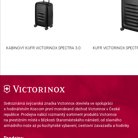
Understand audiences through statistics or
combinations of data from different sources
Develop and improve services
Use limited data to select content
IAB Special Features:
KABINOVÝ KUFR VICTORINOX SPECTRA 3.0
KUFR VICTORINOX SPECT
Use precise geolocation data
Identify devices based on information actively
requested
Non-IAB processing purposes:
Necessary
Performance
Světoznámá švýcarská značka Victorinox otevřela ve spolupráci
s hodinářstvím Koscom první monobrand obchod Victorinox v České
republice. Prodejna nabízí rozmanitý sortiment produktů Victorinox
Functional
na prestižním místě v blízkosti Staroměstského náměstí; od slavného
armádního nože až po kuchyňské vybavení, cestovní zavazadla a hodinky.
Advertising