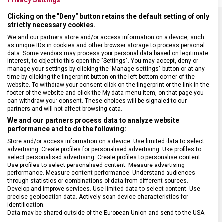
Clicking on the "Deny" button retains the default setting of only
strictly necessary cookies.
SPECIFIKACE PRODUKTU
We and our partners store and/or access information on a device, such
as unique IDs in cookies and other browser storage to process personal
data. Some vendors may process your personal data based on legitimate
interest, to object to this open the "Settings". You may accept, deny or
manage your settings by clicking the "Manage settings" button or at any
time by clicking the fingerprint button on the left bottom corner of the
website. To withdraw your consent click on the fingerprint or the link in the
DRUH ZBOŽÍ
Cestovní vybavení
footer of the website and click the My data menu item, on that page you
can withdraw your consent. These choices will be signaled to our
partners and will not affect browsing data.
ZÁRUKA
1 + 10 let
We and our partners process data to analyze website
performance and to do the following:
Store and/or access information on a device. Use limited data to select
HMOTNOST
3 500 g
advertising. Create profiles for personalised advertising. Use profiles to
select personalised advertising. Create profiles to personalise content.
Use profiles to select personalised content. Measure advertising
TYP ZAVAZADLA
Kabinové zavazadlo
performance. Measure content performance. Understand audiences
through statistics or combinations of data from different sources.
Develop and improve services. Use limited data to select content. Use
VELIKOST
55 x 40 x 20 cm
precise geolocation data. Actively scan device characteristics for
identification.
Data may be shared outside of the European Union and send to the USA.