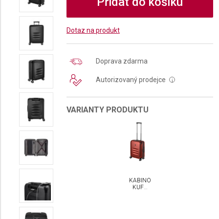
Přidat do košíku
Dotaz na produkt
Doprava zdarma
Autorizovaný prodejce
i
VARIANTY PRODUKTU
KABINOVÝ
KUFR
VICTORINOX
SPECTRA
3.0
EXPANDABLE