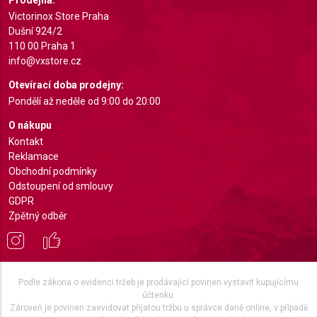
Prodejna:
Victorinox Store Praha
Dušní 924/2
110 00 Praha 1
info@vxstore.cz
Otevírací doba prodejny:
Pondělí až neděle od 9:00 do 20:00
O nákupu
Kontakt
Reklamace
Obchodní podmínky
Odstoupení od smlouvy
GDPR
Zpětný odběr
Podle zákona o evidenci tržeb je prodávající povinen vystavit kupujícímu
účtenku.
Zároveň je povinen zaevidovat přijatou tržbu u správce daně online, v případě