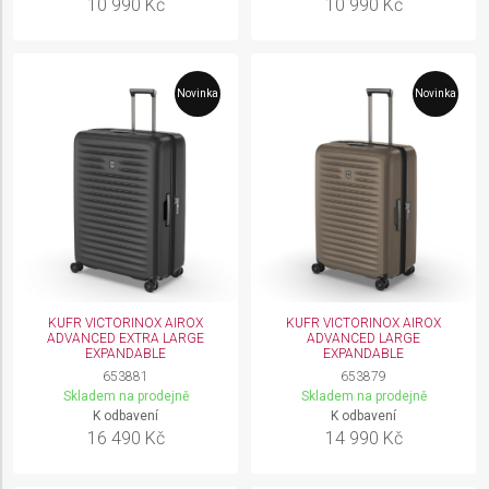
10 990 Kč
10 990 Kč
Novinka
Novinka
KUFR VICTORINOX AIROX
KUFR VICTORINOX AIROX
ADVANCED EXTRA LARGE
ADVANCED LARGE
EXPANDABLE
EXPANDABLE
653881
653879
Skladem na prodejně
Skladem na prodejně
K odbavení
K odbavení
16 490 Kč
14 990 Kč