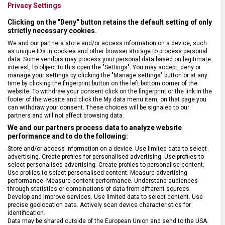
3.0 EXPANDABLE MEDIUM
SPECTRA 3.0 EXPANDABLE
Privacy Settings
653157
653154
Clicking on the "Deny" button retains the default setting of only
Skladem na prodejně
Skladem na prodejně
strictly necessary cookies.
K odbavení
Kabinové zavazadlo
15 990 Kč
13 990 Kč
We and our partners store and/or access information on a device, such
as unique IDs in cookies and other browser storage to process personal
data. Some vendors may process your personal data based on legitimate
interest, to object to this open the "Settings". You may accept, deny or
manage your settings by clicking the "Manage settings" button or at any
time by clicking the fingerprint button on the left bottom corner of the
website. To withdraw your consent click on the fingerprint or the link in the
footer of the website and click the My data menu item, on that page you
can withdraw your consent. These choices will be signaled to our
partners and will not affect browsing data.
We and our partners process data to analyze website
performance and to do the following:
Store and/or access information on a device. Use limited data to select
advertising. Create profiles for personalised advertising. Use profiles to
select personalised advertising. Create profiles to personalise content.
Use profiles to select personalised content. Measure advertising
performance. Measure content performance. Understand audiences
KUFR VICTORINOX SPECTRA
KABINOVÝ KUFR VICTORINOX
through statistics or combinations of data from different sources.
3.0 EXPANDABLE LARGE
SPECTRA 3.0 FREQUENT
Develop and improve services. Use limited data to select content. Use
FLYER EXPANDABLE
precise geolocation data. Actively scan device characteristics for
653158
653155
identification.
Data may be shared outside of the European Union and send to the USA.
Skladem na prodejně
Skladem na prodejně