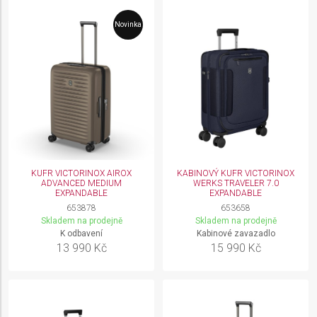
Novinka
KUFR VICTORINOX AIROX
KABINOVÝ KUFR VICTORINOX
ADVANCED MEDIUM
WERKS TRAVELER 7.0
EXPANDABLE
EXPANDABLE
653878
653658
Skladem na prodejně
Skladem na prodejně
K odbavení
Kabinové zavazadlo
13 990 Kč
15 990 Kč