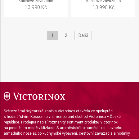
Kabinové zavazadlo
Kabinové zavazadlo
13 990 Kč
13 990 Kč
1
2
Další
Světoznámá švýcarská značka Victorinox otevřela ve spolupráci
s hodinářstvím Koscom první monobrand obchod Victorinox v České
republice. Prodejna nabízí rozmanitý sortiment produktů Victorinox
na prestižním místě v blízkosti Staroměstského náměstí; od slavného
armádního nože až po kuchyňské vybavení, cestovní zavazadla a hodinky.