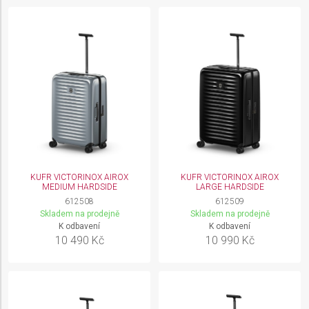
Understand audiences through statistics or
combinations of data from different sources
Develop and improve services
Use limited data to select content
IAB Special Features:
Use precise geolocation data
Identify devices based on information actively
requested
KUFR VICTORINOX AIROX
KUFR VICTORINOX AIROX
MEDIUM HARDSIDE
LARGE HARDSIDE
Non-IAB processing purposes:
612508
612509
Necessary
Skladem na prodejně
Skladem na prodejně
K odbavení
K odbavení
Performance
10 490 Kč
10 990 Kč
Functional
Advertising