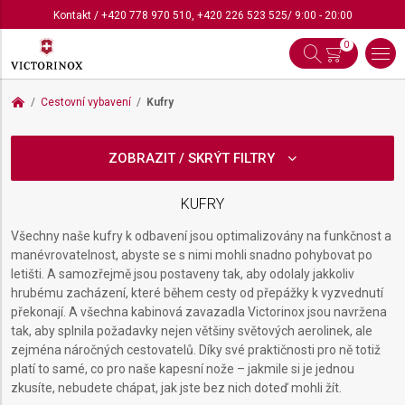
Kontakt
/
+420 778 970 510
,
+420 226 523 525
/ 9:00 - 20:00
0
Cestovní vybavení
Kufry
ZOBRAZIT / SKRÝT FILTRY
KUFRY
Všechny naše kufry k odbavení jsou optimalizovány na funkčnost a
manévrovatelnost, abyste se s nimi mohli snadno pohybovat po
letišti. A samozřejmě jsou postaveny tak, aby odolaly jakkoliv
hrubému zacházení, které během cesty od přepážky k vyzvednutí
překonají. A všechna kabinová zavazadla Victorinox jsou navržena
tak, aby splnila požadavky nejen většiny světových aerolinek, ale
zejména náročných cestovatelů. Díky své praktičnosti pro ně totiž
platí to samé, co pro naše kapesní nože – jakmile si je jednou
zkusíte, nebudete chápat, jak jste bez nich doteď mohli žít.