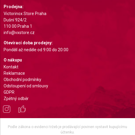
Prodejna:
Victorinox Store Praha
Dušní 924/2
110 00 Praha 1
info@vxstore.cz
Otevírací doba prodejny:
Pondělí až neděle od 9:00 do 20:00
O nákupu
Kontakt
Reklamace
Obchodní podmínky
Odstoupení od smlouvy
GDPR
Zpětný odběr
Podle zákona o evidenci tržeb je prodávající povinen vystavit kupujícímu
účtenku.