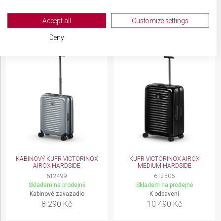
K odbavení
Kabinové zavazadlo
Your consent and the cookie policy applies solely to this website/app.
17 490 Kč
13 990 Kč
View Partner List (2 IAB Vendors)
Accept all
Customize settings
We use your data for the following purposes:
Deny
IAB processing purposes:
Store and/or access information on a device
Use limited data to select advertising
Create profiles for personalised advertising
Use profiles to select personalised
advertising
Create profiles to personalise content
KABINOVÝ KUFR VICTORINOX
KUFR VICTORINOX AIROX
AIROX HARDSIDE
MEDIUM HARDSIDE
Use profiles to select personalised content
612499
612506
Skladem na prodejně
Skladem na prodejně
Measure advertising performance
Kabinové zavazadlo
K odbavení
8 290 Kč
10 490 Kč
Measure content performance