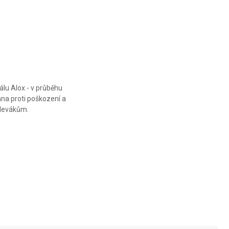
EVOKE BS
EVOKE BSH
EVOKE BSH
ALOX
ALOX
ALOX
lu Alox - v průběhu
na proti poškození a
 levákům.