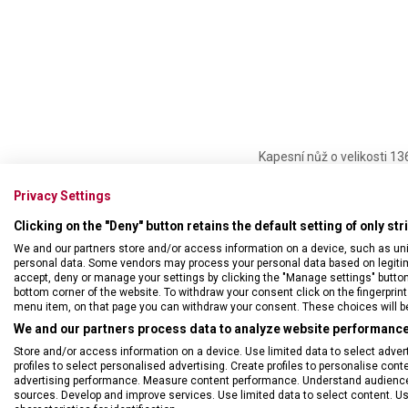
Kapesní nůž o velikosti 1
anodického procesu docház
korozi. Funkční perličkou 
Privacy Settings
Clicking on the "Deny" button retains the default setting of only st
FUNKCE:
• velká čepel
We and our partners store and/or access information on a device, such as un
personal data. Some vendors may process your personal data based on legitimat
• spona
accept, deny or manage your settings by clicking the "Manage settings" button or
• otvor pro poutko
bottom corner of the website. To withdraw your consent click on the fingerprint 
• odnímatelný kolík na pal
menu item, on that page you can withdraw your consent. These choices will be 
We and our partners process data to analyze website performance 
Store and/or access information on a device. Use limited data to select adverti
profiles to select personalised advertising. Create profiles to personalise con
advertising performance. Measure content performance. Understand audiences 
sources. Develop and improve services. Use limited data to select content. U