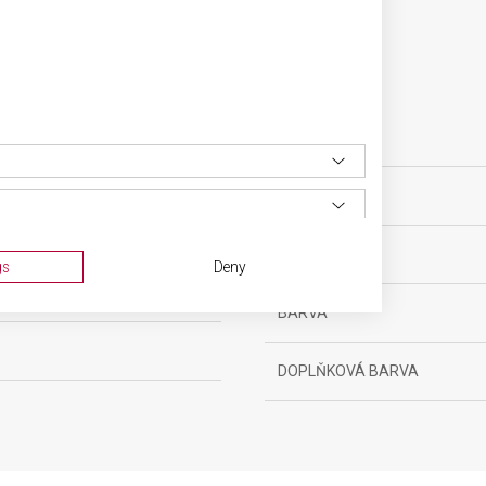
SPECIFIKACE PRODUKTU
sní nože
VELIKOST
ěsíců
MATERIÁL
gs
Deny
g
BARVA
DOPLŇKOVÁ BARVA