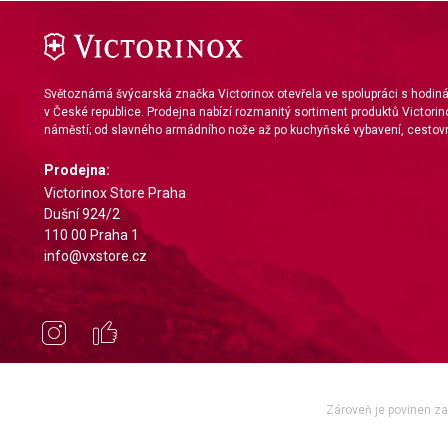
Světoznámá švýcarská značka Victorinox otevřela ve spolupráci s hodi
v České republice. Prodejna nabízí rozmanitý sortiment produktů Victorin
náměstí; od slavného armádního nože až po kuchyňské vybavení, cestovn
Prodejna:
Victorinox Store Praha
Dušní 924/2
110 00 Praha 1
info@vxstore.cz
Zároveň je povinen zae