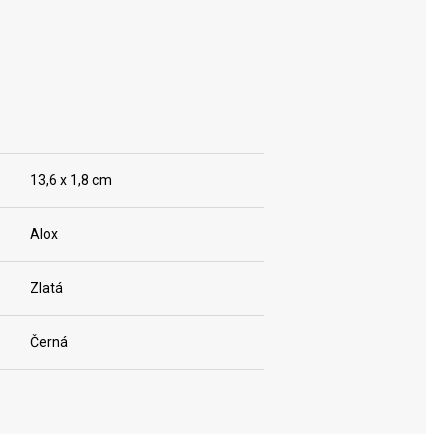
13,6 x 1,8 cm
Alox
Zlatá
Černá