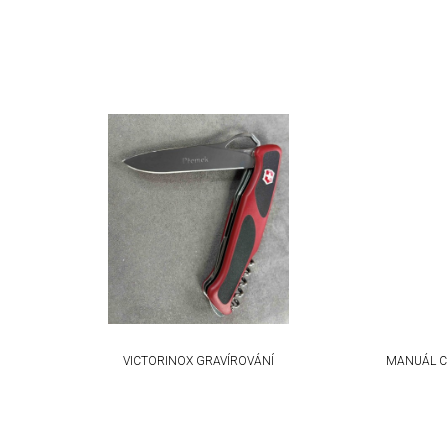
Understand audiences through statistics or combinations of da
Develop and improve services
Use limited data to select content
IAB Special Features:
Use precise geolocation data
Identify devices based on information actively requested
Non-IAB processing purposes:
Necessary
Performance
Functional
VICTORINOX GRAVÍROVÁNÍ
MANUÁL C
Advertising