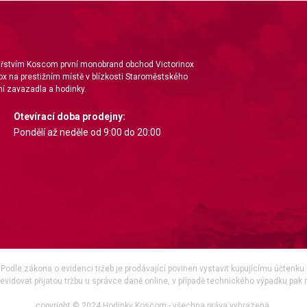
nářstvím Koscom první monobrand obchod Victorinox
ox na prestižním místě v blízkosti Staroměstského
í zavazadla a hodinky.
Otevírací doba prodejny:
Pondělí až neděle od 9:00 do 20:00
Podle zákona o evidenci tržeb je prodávající povinen vystavit kupujícímu účtenku.
vidovat přijatou tržbu u správce daně online, v případě technického výpadku pak 
copyright © 2024 Hodinky Koscom - všechna práva vyhrazena.