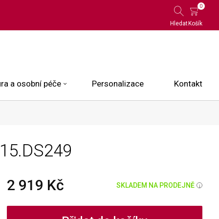
0
Hledat
Košík
ra a osobní péče
Personalizace
Kontakt
 Limited Edition
415.DS249
N.O.X.
ce
2 919 Kč
SKLADEM NA PRODEJNĚ
i