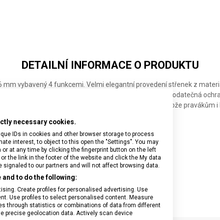
EVOKE ALOX
EVOKE BSH
EVOKE ALOX
LIMITED
ALOX
EDITION
2026
GLACIAL
BLUE
DETAILNÍ INFORMACE O PRODUKTU
36 mm vybavený 4 funkcemi. Velmi elegantní provedení střenek z materiá
í k nánosu ochranné vrstvy na hliníkové střenky coby dodatečná ochra
je odnímatelný kolík na palec, který usnadňuje otevírání nože pravákům i
rictly necessary cookies.
ique IDs in cookies and other browser storage to process
e interest, to object to this open the "Settings". You may
 at any time by clicking the fingerprint button on the left
or the link in the footer of the website and click the My data
ec
signaled to our partners and will not affect browsing data.
and to do the following:
sing. Create profiles for personalised advertising. Use
tent. Use profiles to select personalised content. Measure
through statistics or combinations of data from different
se precise geolocation data. Actively scan device