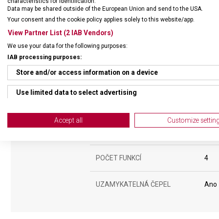
characteristics for identification.
Data may be shared outside of the European Union and send to the USA.
Your consent and the cookie policy applies solely to this website/app.
View Partner List (2 IAB Vendors)
We use your data for the following purposes:
IAB processing purposes:
Store and/or access information on a device
DRUH ZBOŽÍ
Kape
Use limited data to select advertising
ZÁRUKA
24 m
Create profiles for personalised advertising
Accept all
Customize settin
HMOTNOST
180 
Use profiles to select personalised advertising
Create profiles to personalise content
POČET FUNKCÍ
4
Use profiles to select personalised content
UZAMYKATELNÁ ČEPEL
Ano
Measure advertising performance
Measure content performance