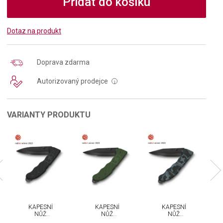
Přidat do košíku
Dotaz na produkt
Doprava zdarma
Autorizovaný prodejce
i
VARIANTY PRODUKTU
KAPESNÍ
KAPESNÍ
KAPESNÍ
NŮŽ
NŮŽ
NŮŽ
VICTORINOX
VICTORINOX
VICTORINOX