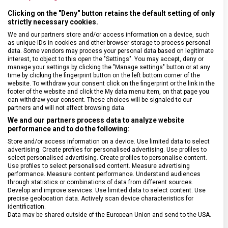
snadnou manipulaci, který umožní složité zdobení a úplnou kontrolu
nad nejmenšími detaily během aranžování pokrmů. Pinzeta je
Clicking on the "Deny" button retains the default setting of only
strictly necessary cookies.
vhodná do myčky nádobí.
We and our partners store and/or access information on a device, such
as unique IDs in cookies and other browser storage to process personal
data. Some vendors may process your personal data based on legitimate
interest, to object to this open the "Settings". You may accept, deny or
manage your settings by clicking the "Manage settings" button or at any
time by clicking the fingerprint button on the left bottom corner of the
website. To withdraw your consent click on the fingerprint or the link in the
SPECIFIKACE PRODUKTU
footer of the website and click the My data menu item, on that page you
can withdraw your consent. These choices will be signaled to our
partners and will not affect browsing data.
We and our partners process data to analyze website
performance and to do the following:
Store and/or access information on a device. Use limited data to select
DRUH ZBOŽÍ
Kuchyňské vybavení
advertising. Create profiles for personalised advertising. Use profiles to
select personalised advertising. Create profiles to personalise content.
Use profiles to select personalised content. Measure advertising
ZÁRUKA
24 měsíců
performance. Measure content performance. Understand audiences
through statistics or combinations of data from different sources.
Develop and improve services. Use limited data to select content. Use
precise geolocation data. Actively scan device characteristics for
HMOTNOST
26 g
identification.
Data may be shared outside of the European Union and send to the USA.
Your consent and the cookie policy applies solely to this website/app.
VELIKOST
16 cm