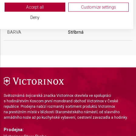
View Partner List (2 IAB Vendors)
Accept all
Customize settings
We use your data for the following purposes:
MATERIÁL
Ocel
Deny
IAB processing purposes:
Store and/or access information on a device
BARVA
Stříbrná
Use limited data to select advertising
Create profiles for personalised advertising
Use profiles to select personalised
advertising
Create profiles to personalise content
Světoznámá švýcarská značka Victorinox otevřela ve spolupráci
Use profiles to select personalised content
s hodinářstvím Koscom první monobrand obchod Victorinox v České
republice. Prodejna nabízí rozmanitý sortiment produktů Victorinox
Measure advertising performance
na prestižním místě v blízkosti Staroměstského náměstí; od slavného
armádního nože až po kuchyňské vybavení, cestovní zavazadla a hodinky.
Measure content performance
Prodejna: