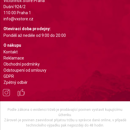
Understand audiences through statistics or
Victorinox Store Praha
combinations of data from different sources
Dušní 924/2
110 00 Praha 1
Develop and improve services
info@vxstore.cz
Otevírací doba prodejny:
Use limited data to select content
Pondělí až neděle od 9:00 do 20:00
IAB Special Features:
O nákupu
Use precise geolocation data
Kontakt
Reklamace
Identify devices based on information actively
Obchodní podmínky
requested
Odstoupení od smlouvy
Non-IAB processing purposes:
GDPR
Zpětný odběr
Necessary
Performance
Functional
Podle zákona o evidenci tržeb je prodávající povinen vystavit kupujícímu
účtenku.
Advertising
Zároveň je povinen zaevidovat přijatou tržbu u správce daně online, v případě
technického výpadku pak nejpozději do 48 hodin.