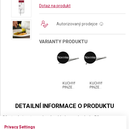
Dotaz na produkt
Autorizovaný prodejce
i
VARIANTY PRODUKTU
Novinka
Novinka
KUCHYŇSKÁ
KUCHYŇSKÁ
PINZETA
PINZETA
VICTORINOX
VICTORINOX
DETAILNÍ INFORMACE O PRODUKTU
Ofsetová pinzeta vyrobená s ohledem na kuchaře. Díky
protiskluzové rukojeti z nerezové oceli se jedná o přesný nástroj pro
Privacy Settings