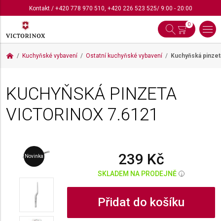
Kontakt
/
+420 778 970 510
,
+420 226 523 525
/ 9:00 - 20:00
0
Kuchyňské vybavení
Ostatní kuchyňské vybavení
Kuchyňská pinzet
KUCHYŇSKÁ PINZETA
VICTORINOX
7.6121
239 Kč
Novinka
SKLADEM NA PRODEJNĚ
i
Přidat do košíku