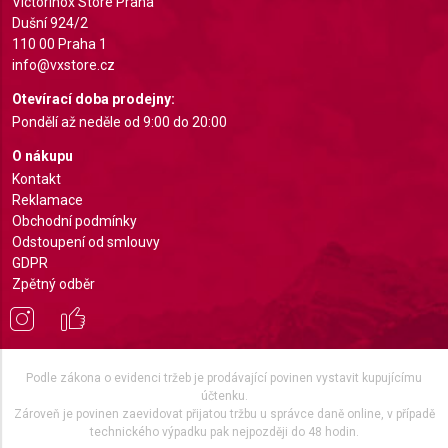
Understand audiences through statistics or
Victorinox Store Praha
combinations of data from different sources
Dušní 924/2
110 00 Praha 1
Develop and improve services
info@vxstore.cz
Otevírací doba prodejny:
Use limited data to select content
Pondělí až neděle od 9:00 do 20:00
IAB Special Features:
O nákupu
Use precise geolocation data
Kontakt
Reklamace
Identify devices based on information actively
Obchodní podmínky
requested
Odstoupení od smlouvy
Non-IAB processing purposes:
GDPR
Zpětný odběr
Necessary
Performance
Functional
Podle zákona o evidenci tržeb je prodávající povinen vystavit kupujícímu
účtenku.
Advertising
Zároveň je povinen zaevidovat přijatou tržbu u správce daně online, v případě
technického výpadku pak nejpozději do 48 hodin.