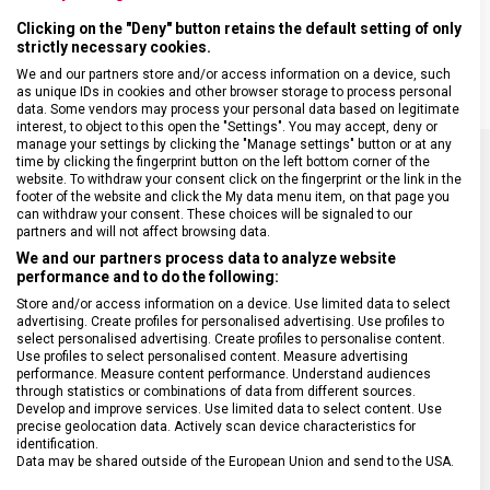
snadnou manipulaci, který umožní složité zdobení a úplnou kontrolu
nad nejmenšími detaily během aranžování pokrmů. Pinzeta je
Clicking on the "Deny" button retains the default setting of only
strictly necessary cookies.
vhodná do myčky nádobí.
We and our partners store and/or access information on a device, such
as unique IDs in cookies and other browser storage to process personal
data. Some vendors may process your personal data based on legitimate
interest, to object to this open the "Settings". You may accept, deny or
manage your settings by clicking the "Manage settings" button or at any
time by clicking the fingerprint button on the left bottom corner of the
website. To withdraw your consent click on the fingerprint or the link in the
SPECIFIKACE PRODUKTU
footer of the website and click the My data menu item, on that page you
can withdraw your consent. These choices will be signaled to our
partners and will not affect browsing data.
We and our partners process data to analyze website
performance and to do the following:
Store and/or access information on a device. Use limited data to select
DRUH ZBOŽÍ
Kuchyňské vybavení
advertising. Create profiles for personalised advertising. Use profiles to
select personalised advertising. Create profiles to personalise content.
Use profiles to select personalised content. Measure advertising
ZÁRUKA
24 měsíců
performance. Measure content performance. Understand audiences
through statistics or combinations of data from different sources.
Develop and improve services. Use limited data to select content. Use
precise geolocation data. Actively scan device characteristics for
HMOTNOST
35 g
identification.
Data may be shared outside of the European Union and send to the USA.
Your consent and the cookie policy applies solely to this website/app.
VELIKOST
16 cm