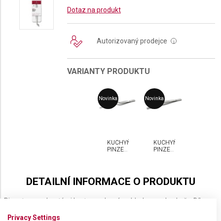
Dotaz na produkt
Autorizovaný prodejce
i
VARIANTY PRODUKTU
Novinka
Novinka
KUCHYŇSKÁ
KUCHYŇSKÁ
PINZETA
PINZETA
VICTORINOX
VICTORINOX
DETAILNÍ INFORMACE O PRODUKTU
Pinzeta se zahnutými hroty vyrobená s ohledem na kuchaře. Díky
protiskluzové rukojeti z nerezové oceli se jedná o přesný nástroj pro
Privacy Settings