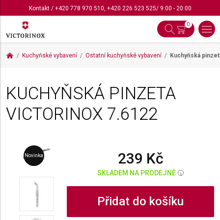
Kontakt
/
+420 778 970 510
,
+420 226 523 525
/ 9:00 - 20:00
0
Kuchyňské vybavení
Ostatní kuchyňské vybavení
Kuchyňská pinzet
KUCHYŇSKÁ PINZETA
VICTORINOX
7.6122
239 Kč
Novinka
SKLADEM NA PRODEJNĚ
i
Přidat do košíku