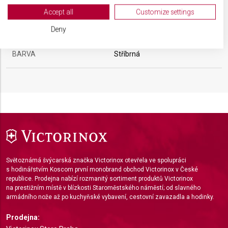
View Partner List (2 IAB Vendors)
Accept all
Customize settings
We use your data for the following purposes:
MATERIÁL
Ocel
Deny
IAB processing purposes:
Store and/or access information on a device
BARVA
Stříbrná
Use limited data to select advertising
Create profiles for personalised advertising
Use profiles to select personalised
advertising
Create profiles to personalise content
Světoznámá švýcarská značka Victorinox otevřela ve spolupráci
Use profiles to select personalised content
s hodinářstvím Koscom první monobrand obchod Victorinox v České
republice. Prodejna nabízí rozmanitý sortiment produktů Victorinox
Measure advertising performance
na prestižním místě v blízkosti Staroměstského náměstí; od slavného
armádního nože až po kuchyňské vybavení, cestovní zavazadla a hodinky.
Measure content performance
Prodejna: