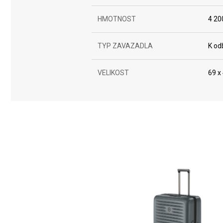
Use profiles to select personalised content
HMOTNOST
4 20
Measure advertising performance
TYP ZAVAZADLA
K od
Measure content performance
Understand audiences through statistics or combinations of da
VELIKOST
69 x
Develop and improve services
Use limited data to select content
IAB Special Features:
Use precise geolocation data
Identify devices based on information actively requested
Non-IAB processing purposes:
Necessary
Performance