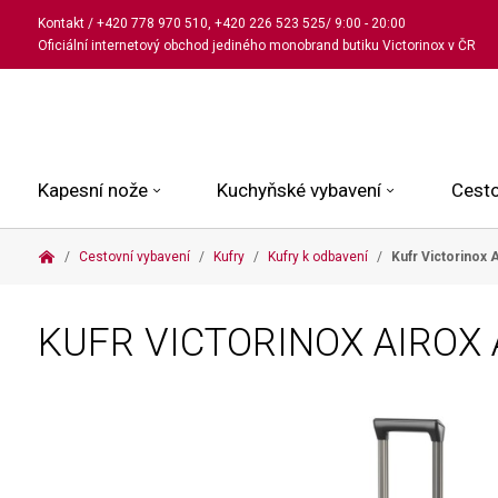
Kontakt
/
+420 778 970 510
,
+420 226 523 525
/ 9:00 - 20:00
Oficiální internetový obchod jediného monobrand butiku Victorinox v ČR
Kapesní nože
Kuchyňské vybavení
Cesto
Cestovní vybavení
Kufry
Kufry k odbavení
Kufr Victorinox
Malé kapesní nože
Kuchařské nože
Kabinové kufry
Dámské
Střední kapesní nože
Univerzální nože
Kufry k odbavení
Pánské
KUFR VICTORINOX AIRO
Velké kapesní nože
Steakové nože
Batohy
Všechny hodinky
Pouzdra a příslušenství
Nože na pečivo
Aktovky a kabelky
Outdoorové nože
Struhadla a nůžky
Kosmetické taštičky
Zahradní nože
Prkénka a stojany
Tašky a ledvinky