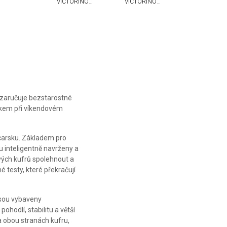
VICTORINOX
VICTORINOX
AIROX
AIROX
ADVANCED
ADVANCED
MEDIUM
MEDIUM
EXPANDABLE
EXPANDABLE
e zaručuje bezstarostné
níkem při víkendovém
ýcarsku. Základem pro
u inteligentně navrženy a
svých kufrů spolehnout a
é testy, které překračují
jsou vybaveny
ohodlí, stabilitu a větší
a obou stranách kufru,