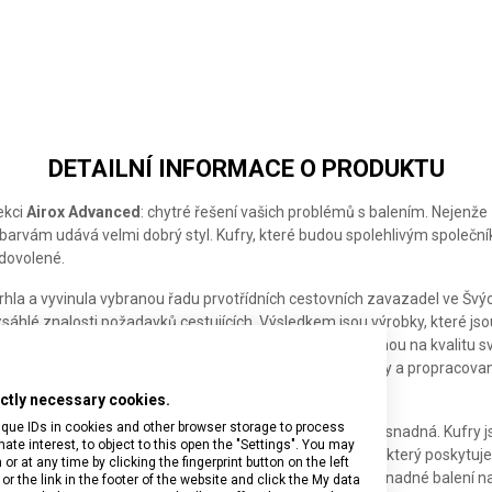
DETAILNÍ INFORMACE O PRODUKTU
ekci
Airox Advanced
: chytré řešení vašich problémů s balením. Nejenž
 barvám udává velmi dobrý styl. Kufry, které budou spolehlivým společ
 dovolené.
rhla a vyvinula vybranou řadu prvotřídních cestovních zavazadel ve Šv
zsáhlé znalosti požadavků cestujících. Výsledkem jsou výrobky, které jso
o dokonale plní svůj účel. Lidé, kteří hodně cestují, se mohou na kvalitu 
 které jsou pro ně důležité. Chytrý design, důmyslné detaily a propracovan
ťují, že cestovatelé jsou na cestách dobře připraveni.
rictly necessary cookies.
ique IDs in cookies and other browser storage to process
cestu je každá cesta s kolekcí Airox Advanced pohodlná a snadná. Kufry 
e interest, to object to this open the "Settings". You may
kopické rukojeti
vyvinutým přímo společností Victorinox, který poskytuje p
 at any time by clicking the fingerprint button on the left
motýlkové otevírání se dvěma přepážkami, které zajišťují snadné balení n
or the link in the footer of the website and click the My data