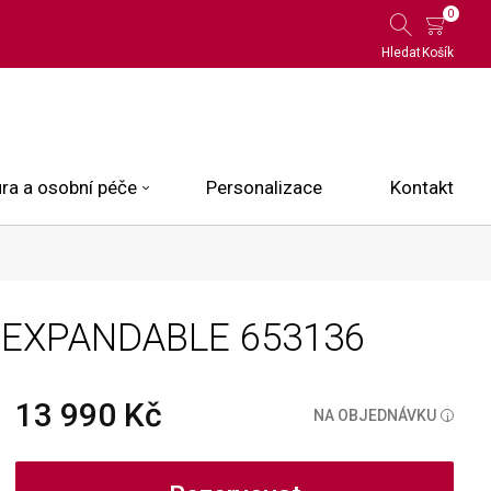
0
Hledat
Košík
ra a osobní péče
Personalizace
Kontakt
 Limited Edition
 EXPANDABLE
653136
N.O.X.
ce
13 990 Kč
NA OBJEDNÁVKU
i