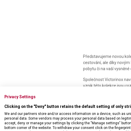
Představujeme novou kol
cestování, ale díky novým
pobytu či na vaší vysněné
Společnost Victorinox nav
vznik této kolekce jsou ro
pečlivě promyšleny, a prot
Privacy Settings
soustředit se na jiné věci,
průmyslový standard, zajiš
Clicking on the "Deny" button retains the default setting of only st
We and our partners store and/or access information on a device, such as un
Po sbalení a přípravě na 
personal data. Some vendors may process your personal data based on legitimat
systémem
dvojité teles
accept, deny or manage your settings by clicking the "Manage settings" button or
úložný prostor. Uvnitř je 
bottom corner of the website. To withdraw your consent click on the fingerprint 