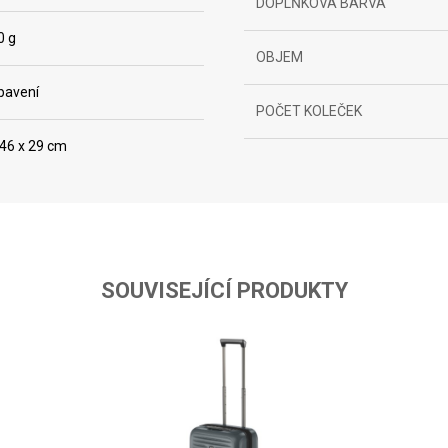
DOPLŇKOVÁ BARVA
0 g
OBJEM
bavení
POČET KOLEČEK
ta from different sources
 46 x 29 cm
SOUVISEJÍCÍ PRODUKTY