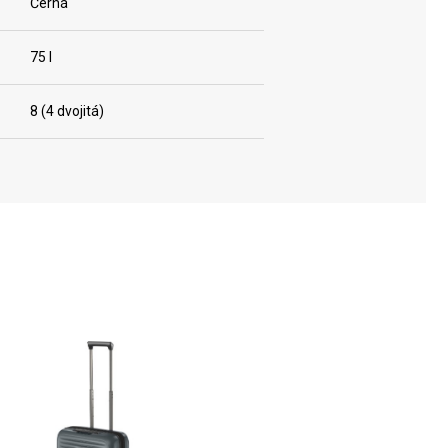
Černá
75 l
8 (4 dvojitá)