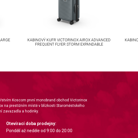
LARGE
KABINOVÝ KUFR VICTORINOX AIROX ADVANCED
KABINO
FREQUENT FLYER STORM EXPANDABLE
nářstvím Koscom první monobrand obchod Victorinox
ox na prestižním místě v blízkosti Staroměstského
í zavazadla a hodinky.
Otevírací doba prodejny:
Pondělí až neděle od 9:00 do 20:00