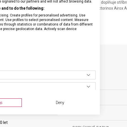
signaled to our partners and will not affect browsing data.
podšívka je antibakteriálně ošetřená a velmi lehká, design doplňuje stříbr
and to do the following:
 lze objem zavazadla
zvětšit až o 4 centimetry
. Kolekce Victorinox Airox 
ehkých zavazadel, kvality a stylu.
sing. Create profiles for personalised advertising. Use
tent. Use profiles to select personalised content. Measure
through statistics or combinations of data from different
se precise geolocation data. Actively scan device
SPECIFIKACE PRODUKTU
ozměrná zavazadla
MATERIÁL
gs
Deny
ovní vybavení
BARVA
0 let