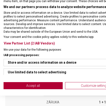
menu item, on that page you can withdraw your consent. These choices will be 
aniž by překážely. Vnitřní 
We and our partners process data to analyze website performance 
balení ještě flexibilnější,
cestovatele, kteří si cení l
Store and/or access information on a device. Use limited data to select adverti
profiles to select personalised advertising. Create profiles to personalise con
advertising performance. Measure content performance. Understand audiences 
sources. Develop and improve services. Use limited data to select content. U
characteristics for identification.
Data may be shared outside of the European Union and send to the USA.
Your consent and the cookie policy applies solely to this website/app.
View Partner List (2 IAB Vendors)
We use your data for the following purposes:
IAB processing purposes:
Store and/or access information on a device
Use limited data to select advertising
NADROZMĚRNÁ ZAVAZADLA
Nadr
Create profiles for personalised advertising
Accept all
Customize settin
DRUH ZBOŽÍ
Cest
Use profiles to select personalised advertising
Create profiles to personalise content
ZÁRUKA
1 + 1