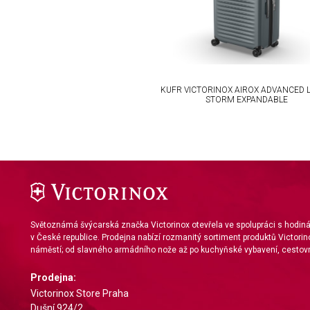
Functional
Advertising
KUFR VICTORINOX AIROX ADVANCED 
STORM EXPANDABLE
Světoznámá švýcarská značka Victorinox otevřela ve spolupráci s hodi
v České republice. Prodejna nabízí rozmanitý sortiment produktů Victorin
náměstí; od slavného armádního nože až po kuchyňské vybavení, cestovn
Prodejna:
Victorinox Store Praha
Dušní 924/2