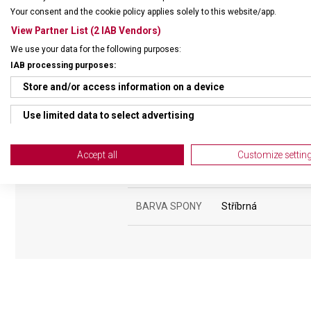
Your consent and the cookie policy applies solely to this website/app.
ŘEMÍNEK
View Partner List (2 IAB Vendors)
We use your data for the following purposes:
MATERIÁL
Ocelový
IAB processing purposes:
Store and/or access information on a device
BARVA ŘEMÍNKU
Stříbrná
Use limited data to select advertising
ROZTEČ
21 mm
Create profiles for personalised advertising
Accept all
Customize settin
SPONA
Posuvná
Use profiles to select personalised advertising
Create profiles to personalise content
BARVA SPONY
Stříbrná
Use profiles to select personalised content
Measure advertising performance
Measure content performance