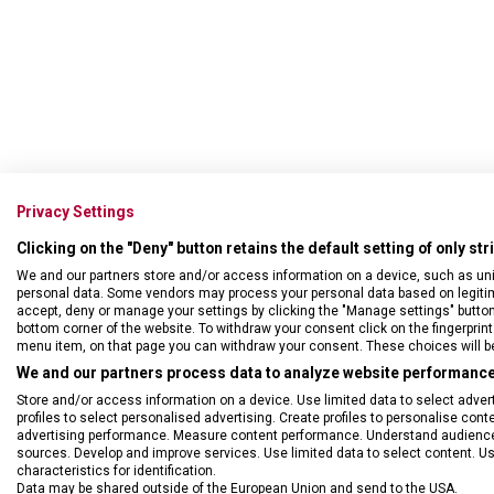
Privacy Settings
Clicking on the "Deny" button retains the default setting of only st
We and our partners store and/or access information on a device, such as un
personal data. Some vendors may process your personal data based on legitimat
accept, deny or manage your settings by clicking the "Manage settings" button or
bottom corner of the website. To withdraw your consent click on the fingerprint 
menu item, on that page you can withdraw your consent. These choices will be 
We and our partners process data to analyze website performance 
DRUH ZBOŽÍ
Řem
Store and/or access information on a device. Use limited data to select adverti
profiles to select personalised advertising. Create profiles to personalise con
advertising performance. Measure content performance. Understand audiences 
sources. Develop and improve services. Use limited data to select content. U
characteristics for identification.
Data may be shared outside of the European Union and send to the USA.