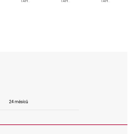
TAH
TAH
TAH
VICTORINOX
VICTORINOX
VICTORINOX
24 měsíců