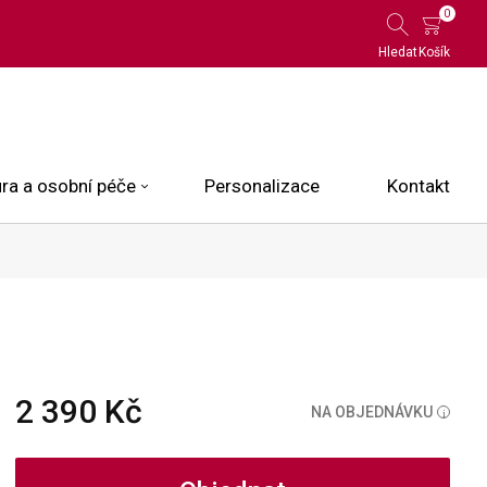
0
Hledat
Košík
ra a osobní péče
Personalizace
Kontakt
 Limited Edition
N.O.X.
ce
2 390 Kč
NA OBJEDNÁVKU
i