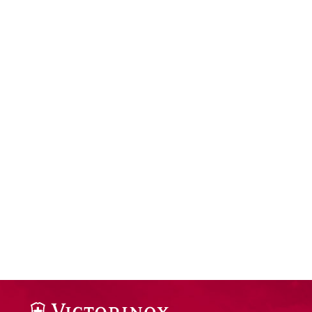
Understand audiences through statistics or combinations of da
Develop and improve services
Use limited data to select content
IAB Special Features:
Use precise geolocation data
Identify devices based on information actively requested
Non-IAB processing purposes:
Necessary
Performance
Functional
Advertising