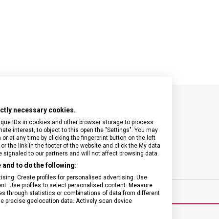
rictly necessary cookies.
SPECIFIKACE PRODUKTU
ique IDs in cookies and other browser storage to process
e interest, to object to this open the "Settings". You may
 at any time by clicking the fingerprint button on the left
or the link in the footer of the website and click the My data
signaled to our partners and will not affect browsing data.
and to do the following:
ínky
ZÁRUKA
sing. Create profiles for personalised advertising. Use
tent. Use profiles to select personalised content. Measure
through statistics or combinations of data from different
se precise geolocation data. Actively scan device