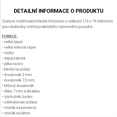
WISS
SWISS
SWISS
SWISS
SWISS
OL +
TOOL
TOOL X
TOOL
TOOL +
ŽENÉ
MX
+
BS +
KOŽENÉ
DETAILNÍ INFORMACE O PRODUKTU
UZDRO
CLIP
KOŽENÉ
NYLONOVÉ
POUZDRO
POUZDRO
POUZDRO
Ocelové multifunkční kleště Victorinox o velikosti 115 x 19 milimetrů
jsou dodávány včetně praktického nylonového pouzdra.
FUNKCE:
• velká čepel
• velká vlnková čepel
• nůžky
• štípací kleště
• pilka na kov
• kleště na izolaci
• šroubovák 2 mm
• šroubovák 7,5 mm
• křížový šroubovák
• dláto 7 mm a škrabka
• výstružník, bodec
• odstraňovač izolace
• otvírák na konzervy
• otvírák na láhve