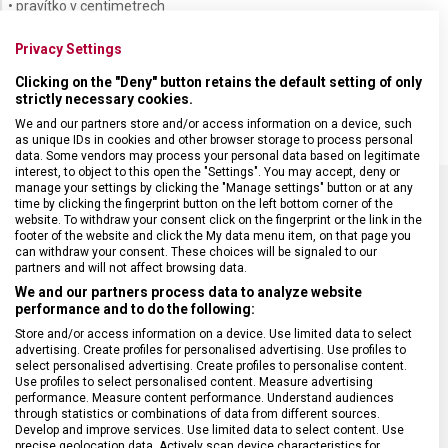
• pravítko v centimetrech
• pravítko v palcích
• otvor pro poutko
Privacy Settings
• čepel na řezání bezpečnostních pásů
Clicking on the "Deny" button retains the default setting of only
• spojka pro vývrtku
strictly necessary cookies.
We and our partners store and/or access information on a device, such
as unique IDs in cookies and other browser storage to process personal
data. Some vendors may process your personal data based on legitimate
interest, to object to this open the "Settings". You may accept, deny or
manage your settings by clicking the "Manage settings" button or at any
time by clicking the fingerprint button on the left bottom corner of the
website. To withdraw your consent click on the fingerprint or the link in the
SPECIFIKACE PRODUKTU
footer of the website and click the My data menu item, on that page you
can withdraw your consent. These choices will be signaled to our
partners and will not affect browsing data.
We and our partners process data to analyze website
performance and to do the following:
DRUH ZBOŽÍ
Kapesní nože
Store and/or access information on a device. Use limited data to select
advertising. Create profiles for personalised advertising. Use profiles to
select personalised advertising. Create profiles to personalise content.
Use profiles to select personalised content. Measure advertising
ZÁRUKA
24 měsíců
performance. Measure content performance. Understand audiences
through statistics or combinations of data from different sources.
Develop and improve services. Use limited data to select content. Use
HMOTNOST
295 g
precise geolocation data. Actively scan device characteristics for