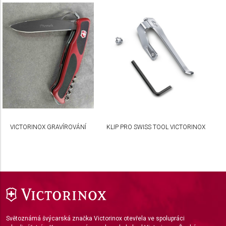
Measure content performance
Understand audiences through statistics or
combinations of data from different sources
Develop and improve services
Use limited data to select content
IAB Special Features:
Use precise geolocation data
VICTORINOX GRAVÍROVÁNÍ
KLIP PRO SWISS TOOL VICTORINOX
Identify devices based on information actively
requested
Non-IAB processing purposes:
Necessary
Performance
Functional
Světoznámá švýcarská značka Victorinox otevřela ve spolupráci