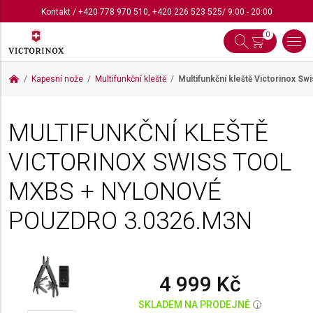
Kontakt
/
+420 778 970 510
,
+420 226 523 525
/ 9:00 - 20:00
0
Kapesní nože
Multifunkční kleště
Multifunkční kleště Victorinox 
MULTIFUNKČNÍ KLEŠTĚ
VICTORINOX SWISS TOOL
MXBS + NYLONOVÉ
POUZDRO
3.0326.M3N
4 999 Kč
SKLADEM NA PRODEJNĚ
i