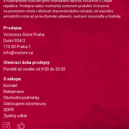
s hodinářstvím Koscom první monobrand obchod Victorinox v České
Advertising
republice. Prodejna nabízí rozmanitý sortiment produktů Victorinox
na prestižním místě v blízkosti Staroměstského náměstí; od slavného
armádního nože až po kuchyňské vybavení, cestovní zavazadla a hodinky.
Prodejna:
Victorinox Store Praha
Dušní 924/2
110 00 Praha 1
info@vxstore.cz
Otevírací doba prodejny:
Pondělí až neděle od 9:00 do 20:00
O nákupu
Kontakt
Reklamace
Obchodní podmínky
Odstoupení od smlouvy
GDPR
Zpětný odběr