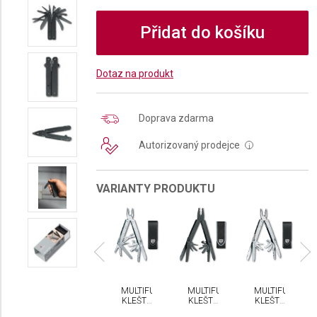
Přidat do košíku
Dotaz na produkt
Doprava zdarma
Autorizovaný prodejce
i
VARIANTY PRODUKTU
LTIFUNKČNÍ
MULTIFUNKČNÍ
MULTIFUNKČNÍ
MULTIFUNKČNÍ
MULTIFUNKČNÍ
EŠTĚ
KLEŠTĚ
KLEŠTĚ
KLEŠTĚ
KLEŠTĚ
CTORINOX
VICTORINOX
VICTORINOX
VICTORINOX
VICTORINOX